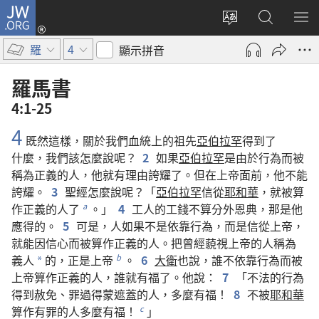
JW.ORG
登
入
更
搜
顯
（開
改
尋
示
羅
4
顯示拼音
啟
網
JW.ORG
選
新
站
單
羅馬書
視
語
4:1-25
窗）
言
4
既然
這樣
，
關於
我們
血統
上
的
祖先
亞伯拉罕
得到
了
什麼
，
我們
該
怎麼
說
呢
？
2
如果
亞伯拉罕
是
由於
行為
而
被
稱
為
正義
的
人
，
他
就
有
理由
誇耀
了
。
但
在
上帝
面前
，
他
不
能
誇耀
。
3
聖經
怎麼
說
呢
？「
亞伯拉罕
信從
耶和華
，
就
被
算
作
正義
的
人
了
。」
4
工人
的
工錢
不
算
分外
恩典
，
那
是
他
a
應
得
的
。
5
可是
，
人
如果
不
是
依靠
行為
，
而
是
信從
上帝
，
就
能
因
信心
而
被
算
作
正義
的
人
。
把
曾經
藐視
上帝
的
人
稱
為
義人
的
，
正
是
上帝
。
6
大衛
也
說
，
誰
不
依靠
行為
而
被
b
*
上帝
算
作
正義
的
人
，
誰
就
有
福
了
。
他
說
：
7
「
不法
的
行為
得到
赦免
、
罪過
得
蒙
遮蓋
的
人
，
多麼
有
福
！
8
不
被
耶和華
算
作
有
罪
的
人
多麼
有
福
！
」
c