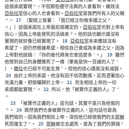
這個
承諾
實現
，
不但
那些
遵守
法典
的
人
會
看
到
，
連
效法
n
亞伯拉罕
信心
的
人
也
會
看
到
。
亞伯拉罕
是
我們
所有
人
的
父親
。
17
（
聖經
上
寫
著
：「
我
已經
立
你
做
多
國
之
父
o
p
。」）
這個
承諾
在
上帝
面前
是
確定
的
，
亞伯拉罕
也
對
上帝
有
信心
，
因為
上帝
能
使
死
的
活
過來
，
他
的
話
也
顯示
還
沒有
q
實現
的
就
好像
已經
實現
了
。
18
亞伯拉罕
本來
應該
沒有
希望
了
，
卻
仍然
根據
希望
，
相信
自己
會
成為
多
國
之
父
，
因為
上帝
對
他
說
過
：「
你
的
後代
將來
也
會
這麼
多
。」
19
雖然
r
他
想
到
自己
的
身體
像
死
了
一樣
（
畢竟
是
快
一百
歲
的
人
了
s
），
撒拉
也
已經
不
可能
生育
，
但
他
的
信心
還是
沒有
減弱
。
t
20
由於
上帝
的
承諾
，
他
沒有
因
不
信
而
動搖
，
反而
憑
著
信心
充滿
力量
，
把
榮耀
歸於
上帝
，
21
完全
相信
上帝
的
一切
承諾
都
能
實現
。
22
所以
，
他
「
被
算
作
正義
的
人
」
了
u
v
。
23
「
被
算
作
正義
的
人
」
這
句
話
，
其實
不
是
只
為
他
寫
的
。
24
既然
我們
也
會
被
算
作
正義
的
人
，
這
句
話
也
是
為
w
我們
寫
的
，
因為
我們
相信
上帝
，
深信
他
已經
使
我們
的
主
耶穌
死
而
復生
了
。
25
耶穌
被
交
去
處死
，
是
為了
我們
的
罪過
x
y