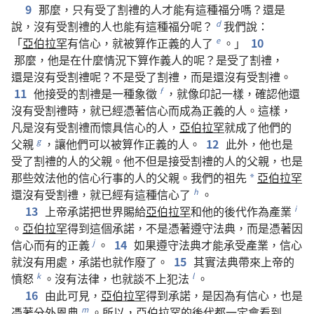
9
那麼
，
只有
受
了
割禮
的
人
才
能
有
這
種
福分
嗎
？
還是
說
，
沒有
受
割禮
的
人
也
能
有
這
種
福分
呢
？
我們
說
：
d
「
亞伯拉罕
有
信心
，
就
被
算
作
正義
的
人
了
。」
10
e
那麼
，
他
是
在
什麼
情況
下
算
作
義人
的
呢
？
是
受
了
割禮
，
還是
沒有
受
割禮
呢
？
不
是
受
了
割禮
，
而
是
還
沒有
受
割禮
。
11
他
接受
的
割禮
是
一
種
象徵
，
就
像
印記
一樣
，
確認
他
還
f
沒有
受
割禮
時
，
就
已經
憑
著
信心
而
成為
正義
的
人
。
這樣
，
凡是
沒有
受
割禮
而
懷具
信心
的
人
，
亞伯拉罕
就
成
了
他們
的
父親
，
讓
他們
可以
被
算
作
正義
的
人
。
12
此外
，
他
也
是
g
受
了
割禮
的
人
的
父親
。
他
不但
是
接受
割禮
的
人
的
父親
，
也
是
那些
效法
他
的
信心
行事
的
人
的
父親
。
我們
的
祖先
亞伯拉罕
*
還
沒有
受
割禮
，
就
已經
有
這
種
信心
了
。
h
13
上帝
承諾
把
世界
賜
給
亞伯拉罕
和
他
的
後代
作為
產業
i
。
亞伯拉罕
得到
這個
承諾
，
不
是
憑
著
遵守
法典
，
而
是
憑
著
因
信心
而
有
的
正義
。
14
如果
遵守
法典
才
能
承受
產業
，
信心
j
就
沒有
用處
，
承諾
也
就
作廢
了
。
15
其實
法典
帶
來
上帝
的
憤怒
。
沒有
法律
，
也
就
談
不
上
犯法
。
k
l
16
由此可見
，
亞伯拉罕
得到
承諾
，
是
因為
有
信心
，
也
是
憑
著
分外
恩典
。
所以
，
亞伯拉罕
的
後代
都
一定
會
看
到
m