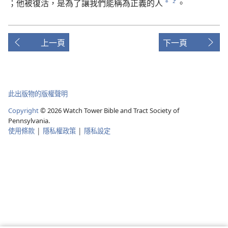
；
他
被
復活
，
是
為了
讓
我們
能
稱
為
正義
的
人
。
z
*
上一頁
下一頁
此出版物的版權聲明
Copyright
©
2026
Watch Tower Bible and Tract Society of
Pennsylvania.
使用條款
|
隱私權政策
|
隱私設定