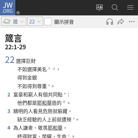
JW.ORG
登
入
更
搜
顯
（開
改
尋
示
箴
22
顯示拼音
啟
網
JW.ORG
選
新
站
單
箴言
視
語
22:1-29
窗）
言
22
選擇
巨財
不如
選擇
美名
，
a
*
得到
金
銀
不如
得到
尊重
。
*
2
富豪
和
窮人
有
個
共同點
：
*
他們
都
是
耶和華
造
的
。
b
3
精明
的
人
看見
危險
就
躲藏
，
缺乏
經驗
的
人
上
前
就
遭殃
。
*
4
為人
謙卑
、
敬畏
耶和華
，
終
得
財富
、
榮耀
、
生命
。
c