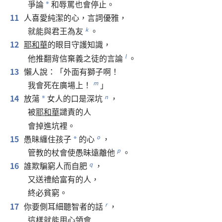
爭論
和
辱罵
也
會
停止
。
*
11
人
喜愛
純潔
的
心
，
言詞
優雅
，
就
能
與
君王
為
友
。
k
12
耶和華
的
眼目
守護
知識
，
他
推翻
背信棄義
之
徒
的
言論
。
l
13
懶人
說
：「
外面
有
獅子
啊
！
我
會
死
在
廣場
上
！
」
m
14
放蕩
女人
的
口
是
深坑
，
n
*
被
耶和華
譴責
的
人
會
掉
進
坑
裡
。
15
愚昧
纏
住
孩子
的
心
，
o
*
管教
的
杖
會
使
愚昧
遠
離
他
。
p
16
誰
欺騙
窮人
而
自肥
，
q
又
送禮
給
富有
的
人
，
終必
貧窮
。
17
你
要
側耳
細聽
智者
的
話
，
r
這樣
就
能
用心
領會