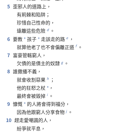
5
歪邪人
的
道路
上
，
有
荊棘
和
陷阱
；
珍惜
自己
性命
的
，
遠
離
這些
危險
。
d
6
要
教
孩子
走
該
走
的
路
，
e
*
*
就算
他
老
了
也
不
會
偏離
正道
。
f
7
富豪
管轄
窮人
，
欠債
的
是
債主
的
奴隸
。
g
8
誰
撒播
不義
，
就
會
收割
惡果
；
h
他
的
狂怒
之
杖
，
*
最終
會
被
毀
掉
。
i
9
慷慨
的
人
將
會
得到
福分
，
*
因為
他
跟
窮人
分享
食物
。
j
10
趕走
愛
嘲諷
的
人
，
紛爭
就
平息
，