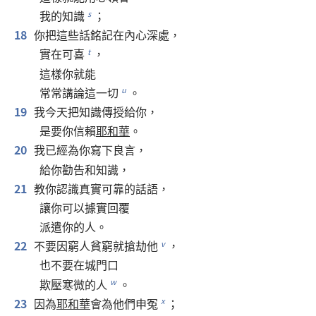
我
的
知識
；
s
18
你
把
這些
話
銘記
在
內心
深處
，
實在
可喜
，
t
這樣
你
就
能
常常
講論
這
一切
。
u
19
我
今天
把
知識
傳授
給
你
，
是
要
你
信賴
耶和華
。
20
我
已經
為
你
寫
下
良言
，
給
你
勸告
和
知識
，
21
教
你
認識
真實
可靠
的
話語
，
讓
你
可以
據
實
回覆
派遣
你
的
人
。
22
不要
因
窮人
貧窮
就
搶劫
他
，
v
也
不要
在
城門口
欺壓
寒微
的
人
。
w
23
因為
耶和華
會
為
他們
申冤
；
x