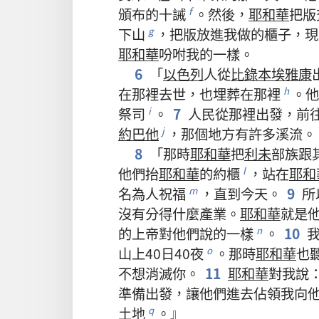
頒布
的
十誡
。
然後
，
耶和華
把
版
f
下
山
，
把
版
放
進
我
做
的
櫃子
，
現
g
耶和華
吩咐
我
的
一樣
。
6
「
以色列
人
從
比錄本埃雅康
在
那裡
去世
，
也
埋葬
在
那裡
。
他
h
祭司
。
7
人民
從
那裡
出發
，
前
i
約巴他
，
那個
地方
有
許多
溪流
。
j
8
「
那
時
耶和華
把
利未
部族
跟
他們
抬
耶和華
的
約櫃
，
站
在
耶和
l
名
為
人
祝福
，
直到
今天
。
9
所
m
沒有
分
得
什麼
產業
。
耶和華
就是
的
上帝
對
他們
說
的
一樣
。
10
n
山
上
40
日
40
夜
。
那
時
耶和華
也
o
不
想
消滅
你
。
11
耶和華
對
我
說
準備
出發
，
讓
他們
進去
佔領
我
向
土地
。』
q