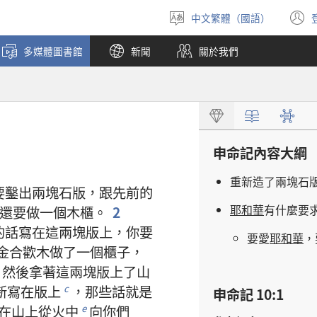
中文繁體（國語）
選
擇
多媒體圖書館
新聞
關於我們
語
言
申命記
內容
大綱
重新
造
了
兩
塊
石
要
鑿
出
兩
塊
石版
，
跟
先前
的
耶和華
有
什麼
要
還
要
做
一
個
木櫃
。
2
的
話
寫
在
這
兩
塊
版
上
，
你
要
要
愛
耶和華
，
金合歡木
做
了
一
個
櫃子
，
，
然後
拿
著
這
兩
塊
版
上
了
山
新
寫
在
版
上
，
那些
話
就是
c
申命記 10:1
在
山
上
從
火
中
向
你們
e