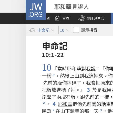
JW.ORG
耶和華見證人
首頁
聖經與生活
顯示拼音
申命記
10
申命記
10:1-22
10
「
當時
耶和華
對
我
說
：『
你
一樣
，
然後
上山
到
我
這裡
來
。
你
a
先前
的
版
你
摔
碎
了
，
我
會
把
原來
把
版
放
進
櫃子
裡
。』
3
於是
我
用
還
鑿
了
兩
塊
石版
，
跟
先前
的
一樣
。
4
耶和華
把
他
先前
寫
的
話
重
b
民眾
在
山
下
聚集
的
那
一
天
，
他
d
*