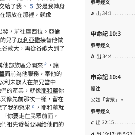
參考經文
交
給
了
我
。
5
於是
我
轉身
a
出 34:1
在
還
放
在
那裡
，
就
像
出發
，
前往
摩西拉
。
亞倫
申命記 10:3
的
兒子
以利亞撒
接替
他
做
參考經文
往
谷歌大
，
再
從
谷歌大
到
了
b
出 34:4
其他
部族
區分
開來
，
讓
k
華
面前
為
他
服務
，
奉
他
的
申命記 10:4
以
利未
族人
在
弟兄
當中
腳注
他們
的
產業
，
就
像
耶和華
你
我
又
像
先前
那
次
一樣
，
留
在
又
譯
「
會眾
」。
聽
了
我
的
懇求
，
耶和華
就
p
參考經文
：『
你
要
走
在
民眾
前面
，
c
出 32:15
他們
祖先
發誓
要
賜
給
他們
的
d
出 19:17; 申 5:22