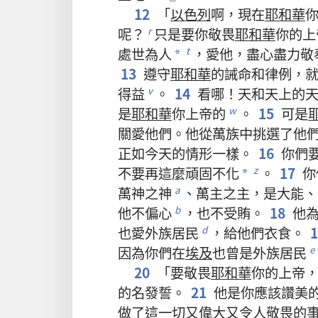
12
「
以色列
啊
，
現在
耶和華
呢
？
只是
要
你
敬畏
耶和華
你
的
上
r
處世
為人
，
愛
他
，
盡心
盡力
敬
t
*
13
遵守
耶和華
的
誡命
和
律例
，
得益
。
14
看
哪
！
天
和
天
上
的
v
是
耶和華
你
上帝
的
。
15
可是
w
關愛
他們
。
他
從
萬族
中
挑選
了
他
正如
今天
的
情形
一樣
。
16
你們
不要
再
這麼
頑固不化
。
17
你
z
*
萬神之神
、
萬主之主
，
是
大能
、
a
他
不
偏心
，
也
不
受賄
。
18
他
b
也
愛
外族
居民
，
給
他們
衣食
。
d
因為
你們
在
埃及
也
曾
是
外族
居民
e
20
「
要
敬畏
耶和華
你
的
上帝
的
名
發誓
。
21
他
是
你
應該
讚美
做
了
這
一切
又
偉大
又
令
人
敬畏
的