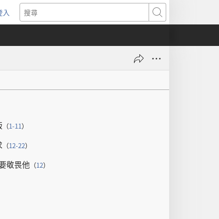
登入
（開
搜
啟
尋
新
視
窗）
版
（
1-11
）
求
（
12-22
）
要
敬畏
他
（
12
）