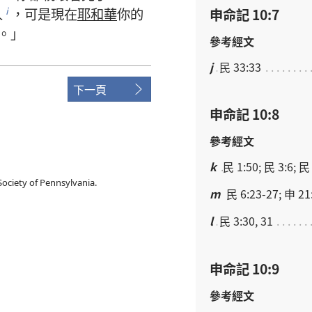
人
，
可是
現在
耶和華
你
的
i
申命記 10:7
。」
參考經文
j
民 33:33
下一頁
申命記 10:8
參考經文
k
民 1:50; 民 3:6; 民
ociety of Pennsylvania.
m
民 6:23-27; 申 21
l
民 3:30, 31
申命記 10:9
參考經文