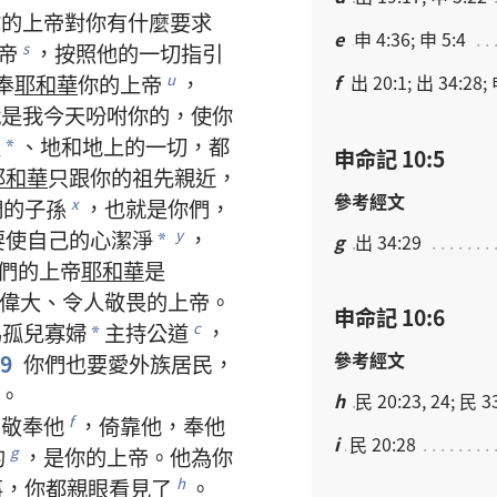
你
的
上帝
對
你
有
什麼
要求
e
申 4:36; 申 5:4
帝
，
按照
他
的
一切
指引
s
f
出 20:1; 出 34:28; 
奉
耶和華
你
的
上帝
，
u
就是
我
今天
吩咐
你
的
，
使
你
天
、
地
和
地
上
的
一切
，
都
*
申命記 10:5
耶和華
只
跟
你
的
祖先
親近
，
參考經文
們
的
子孫
，
也
就是
你們
，
x
要
使
自己
的
心
潔淨
，
y
g
出 34:29
*
們
的
上帝
耶和華
是
偉大
、
令
人
敬畏
的
上帝
。
申命記 10:6
為
孤兒
寡婦
主持
公道
，
c
*
參考經文
19
你們
也
要
愛
外族
居民
，
。
h
民 20:23, 24; 民 3
，
敬奉
他
，
倚靠
他
，
奉
他
f
i
民 20:28
的
，
是
你
的
上帝
。
他
為
你
g
事
，
你
都
親眼
看見
了
。
h