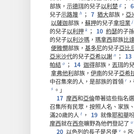
部族
，
示德珥
的
兒子
以利楚
；
g
兒子
示路篾
；
7
猶大
部族
，
亞
h
以薩迦
部族
，
蘇押
的
兒子
拿坦業
j
的
兒子
以利押
；
10
約瑟
的
子
k
的
兒子
以利沙瑪
，
瑪拿西
部族
比
便雅憫
部族
，
基多尼
的
兒子
亞比
亞米沙代
的
兒子
亞希以謝
；
13
n
帕結
；
14
迦得
部族
，
丟珥
的
o
拿弗他利
部族
，
伊南
的
兒子
亞希
中
召集
來
的
人
，
是
部族
的
首領
，
r
。」
s
17
摩西
和
亞倫
帶
著
這些
指名
召集
所有
民眾
，
按照
人名
、
家族
滿
20
歲
的
人
，
19
就
像
耶和華
t
摩西
就
在
西奈
曠野
為
他們
登記
了
u
20
以色列
的
長子
是
呂便
。
呂
v