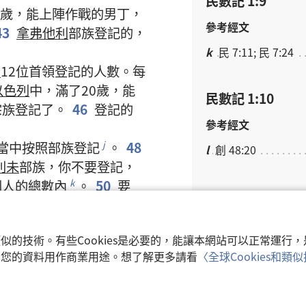
民數記 1:9
歲
，
能
上陣
作戰
的
男丁
，
參考經文
43
拿弗他利
部族
登記
的
，
k
民 7:11; 民 7:24
列
12
位
首領
登記
的
人數
。
每
以色列
中
，
滿
了
20
歲
，
能
民數記 1:10
宗族
登記
了
。
46
登記
的
參考經文
當中
按照
部族
登記
。
48
j
l
創 48:20
利未
部族
，
你
不要
登記
，
列
人
的
總數
內
。
50
要
k
民數記 1:11
帳幕
和
其中
的
一切
器具
，
參考經文
抬
聖幕
和
其中
的
一切
器具
n
和類似的技術。有些Cookies是必要的，能讓本網站可以正常運
營
。
51
搬運
聖幕
的
p
m
民 2:22
收集您的資料用作商業用途。想了解更多請看
〈全球Cookies和
立
聖幕
的
時候
，
利未
族人
靠近
，
都
要
處死
。
r
民數記 1:12
組成
一
隊
的
方式
，
按照
s
*