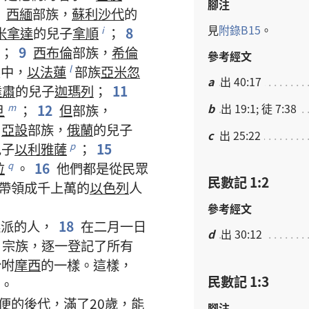
腳注
6
西緬
部族
，
蘇利沙代
的
見
附錄
B15
。
米拿達
的
兒子
拿順
；
8
i
；
9
西布倫
部族
，
希倫
參考經文
孫
中
，
以法蓮
部族
亞米忽
l
a
出 40:17
達肅
的
兒子
迦瑪列
；
11
b
出 19:1; 徒 7:38
旦
；
12
但
部族
，
m
亞設
部族
，
俄蘭
的
兒子
c
出 25:22
兒子
以利雅薩
；
15
p
拉
。
16
他們
都
是
從
民眾
q
民數記 1:2
帶領
成千上萬
的
以色列
人
參考經文
選派
的
人
，
18
在
二
月
一
日
d
出 30:12
、
宗族
，
逐一
登記
了
所有
吩咐
摩西
的
一樣
。
這樣
，
民數記 1:3
。
便
的
後代
，
滿
了
20
歲
，
能
腳注