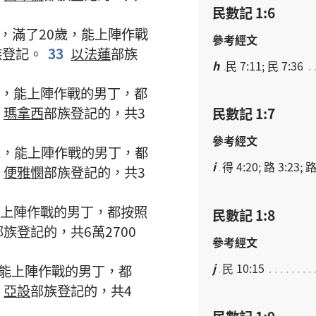
民數記 1:6
，
滿
了
20
歲
，
能
上陣
作戰
參考經文
族
登記
。
33
以法蓮
部族
h
民 7:11; 民 7:36
，
能
上陣
作戰
的
男丁
，
都
瑪拿西
部族
登記
的
，
共
3
民數記 1:7
參考經文
歲
，
能
上陣
作戰
的
男丁
，
都
i
得 4:20; 路 3:23; 路
便雅憫
部族
登記
的
，
共
3
上陣
作戰
的
男丁
，
都
按照
民數記 1:8
部族
登記
的
，
共
6
萬
2700
參考經文
j
民 10:15
能
上陣
作戰
的
男丁
，
都
亞設
部族
登記
的
，
共
4