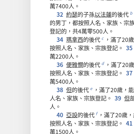
萬
7400
人
。
32
約瑟
的
子孫
以法蓮
的
後代
b
的
男丁
，
都
按照
人名
、
家族
、
宗
登記
的
，
共
4
萬
零
500
人
。
34
瑪拿西
的
後代
，
滿
了
20
歲
c
按照
人名
、
家族
、
宗族
登記
。
35
萬
2200
人
。
36
便雅憫
的
後代
，
滿
了
20
d
按照
人名
、
家族
、
宗族
登記
。
37
萬
5400
人
。
38
但
的
後代
，
滿
了
20
歲
，
能
e
人名
、
家族
、
宗族
登記
。
39
但
人
。
40
亞設
的
後代
，
滿
了
20
歲
，
f
按照
人名
、
家族
、
宗族
登記
。
41
萬
1500
人
。