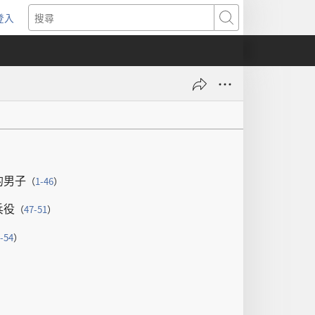
登入
（開
搜
啟
尋
新
視
窗）
的
男子
（
1-46
）
兵役
（
47-51
）
-54
）