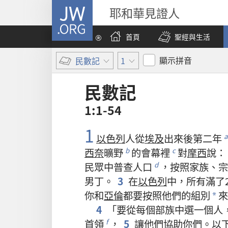
JW.ORG
耶和華見證人
首頁
聖經與生活
顯示拼音
民數記
1
民數記
1:1-54
1
以色列
人
從
埃及
出來
後
第
二
年
a
西奈
曠野
的
會幕
裡
對
摩西
說
：
b
c
民眾
中
普查
人口
，
按照
家族
、
宗
d
男丁
。
3
在
以色列
中
，
所有
滿
了
你
和
亞倫
都
要
按照
他們
的
組別
來
*
4
「
要
從
每
個
部族
中
選
一
個
人
首領
，
5
讓
他們
協助
你們
。
以
f