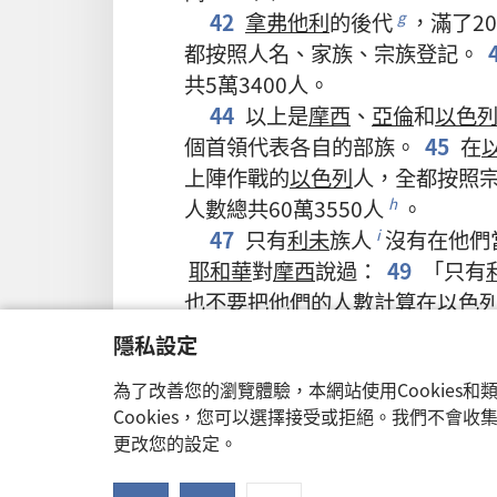
42
拿弗他利
的
後代
，
滿
了
20
g
都
按照
人名
、
家族
、
宗族
登記
。
共
5
萬
3400
人
。
44
以上
是
摩西
、
亞倫
和
以色
個
首領
代表
各自
的
部族
。
45
在
上陣
作戰
的
以色列
人
，
全都
按照
人數
總共
60
萬
3550
人
。
h
47
只有
利未
族人
沒有
在
他們
i
耶和華
對
摩西
說
過
：
49
「
只有
也
不要
把
他們
的
人數
計算
在
以色
委派
利未
族人
管理
存放
聖諭
的
l
*
隱私設定
照料
所有
相關
的
事務
。
他們
要
m
為了改善您的瀏覽體驗，本網站使用Cookies
，
在
聖幕
裡
服務
，
在
聖幕
四周
紮
o
Cookies，您可以選擇接受或拒絕。我們不會
時候
，
利未
族人
要
負責
拆卸
；
設
q
更改您的設定。
要
負責
搭建
。
任何
沒有
資格
的
人
*
52
「
以色列
人
要
以
三
個
部族