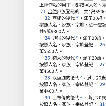
上陣
作戰
的
男丁
，
都
按照
人名
、
21
呂便
部族
登記
的
，
共
4
萬
6500
22
西緬
的
後代
，
滿
了
20
歲
w
按照
人名
、
家族
、
宗族
，
逐一
登
共
5
萬
9300
人
。
24
迦得
的
後代
，
滿
了
20
歲
，
x
按照
人名
、
家族
、
宗族
登記
。
25
萬
5650
人
。
26
猶大
的
後代
，
滿
了
20
歲
，
y
按照
人名
、
家族
、
宗族
登記
。
27
萬
4600
人
。
28
以薩迦
的
後代
，
滿
了
20
歲
z
按照
人名
、
家族
、
宗族
登記
。
29
萬
4400
人
。
30
西布倫
的
後代
，
滿
了
20
歲
a
按照
人名
、
家族
、
宗族
登記
。
31