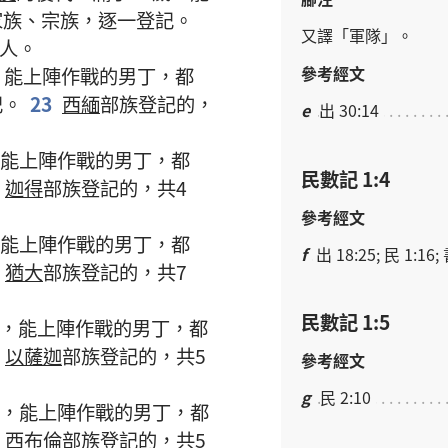
家族
、
宗族
，
逐一
登記
。
又
譯
「
軍隊
」。
人
。
參考經文
，
能
上陣
作戰
的
男丁
，
都
記
。
23
西緬
部族
登記
的
，
e
出 30:14
能
上陣
作戰
的
男丁
，
都
民數記 1:4
迦得
部族
登記
的
，
共
4
參考經文
能
上陣
作戰
的
男丁
，
都
f
出 18:25; 民 1:16; 
猶大
部族
登記
的
，
共
7
民數記 1:5
，
能
上陣
作戰
的
男丁
，
都
以薩迦
部族
登記
的
，
共
5
參考經文
g
民 2:10
，
能
上陣
作戰
的
男丁
，
都
西布倫
部族
登記
的
，
共
5