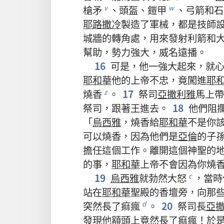
槍矛
、
頭盔
、
鎧甲
、
弓箭
和
石
v
w
耶路撒冷
製造
了
軍械
，
都
是
技師
城牆
的
轉角處
，
用
來
發射
利箭
和
幫助
，
勢力
強大
，
威名
遠播
。
16
可是
，
他
一
強大
起來
，
就
耶和華
他
的
上帝
不忠
，
竟
闖
進
耶
燒香
。
17
祭司
亞撒利雅
馬上
帶
z
祭司
，
跟著
王
進去
。
18
他們
阻
「
烏西雅
，
燒香
給
耶和華
不
是
你
可以
燒香
，
因為
他們
是
亞倫
的
子
擔任
這個
工作
。
離開
這個
神聖
的
的
事
，
耶和華
上帝
不
會
因為
你
燒
19
烏西雅
就
勃然大怒
，
當時
c
站
在
耶和華
聖殿
的
香壇
旁
，
向
那
突然
長
了
痲瘋
。
20
祭司長
亞
d
發現
他
額頭
上
竟然
長
了
痲瘋
！
於