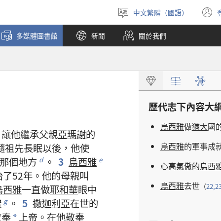
中文繁體（國語）
選
擇
多媒體圖書館
新聞
關於我們
語
言
歷代志下
內容
大
烏西雅
做
猶大
國
，
讓
他
繼承
父親
亞瑪謝
的
烏西雅
的
軍事
成
隨
祖先
長眠
以後
，
他
使
那個
地方
。
3
烏西雅
d
e
心高氣傲
的
烏西
治
了
52
年
。
他
的
母親
叫
烏西雅
去世
（
22,2
烏西雅
一直
做
耶和華
眼
中
樣
。
5
撒迦利亞
在世
的
g
敬奉
上帝
。
在
他
敬奉
*