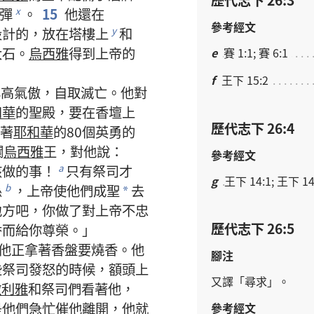
彈
。
15
他
還
在
x
參考經文
設計
的
，
放
在
塔樓
上
和
y
大石
。
烏西雅
得到
上帝
的
e
賽 1:1; 賽 6:1
f
王下 15:2
心高氣傲
，
自
取
滅亡
。
他
對
和華
的
聖殿
，
要
在
香壇
上
歷代志下 26:4
著
耶和華
的
80
個
英勇
的
攔
烏西雅
王
，
對
他
說
：
參考經文
該
做
的
事
！
只有
祭司
才
a
g
王下 14:1; 王下 14
孫
，
上帝
使
他們
成聖
去
b
*
地方
吧
，
你
做
了
對
上帝
不忠
歷代志下 26:5
香
而
給
你
尊榮
。」
他
正
拿
著
香盤
要
燒香
。
他
腳注
些
祭司
發怒
的
時候
，
額頭
上
又
譯
「
尋求
」。
撒利雅
和
祭司們
看
著
他
，
是
他們
急忙
催
他
離開
，
他
就
參考經文