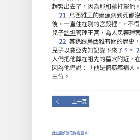
趕緊
出去
了
，
因為
耶和華
打擊
他
21
烏西雅
王
的
痲瘋病
到
死
都
後
，
一直
住
在
別
的
宮殿
裡
，
不得
e
兒子
約坦
管理
王宮
，
為
人民
審理
22
其餘
跟
烏西雅
有關
的
歷史
兒子
以賽亞
先知
記錄
下來
了
。
2
g
人們
把
他
葬
在
祖先
的
墓穴
附近
，
因為
他們
說
：「
他
是
個
痲瘋病人
王位
。
上一頁
此出版物的版權聲明