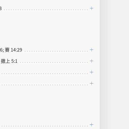
3
6; 賽 14:29
; 撒上 5:1