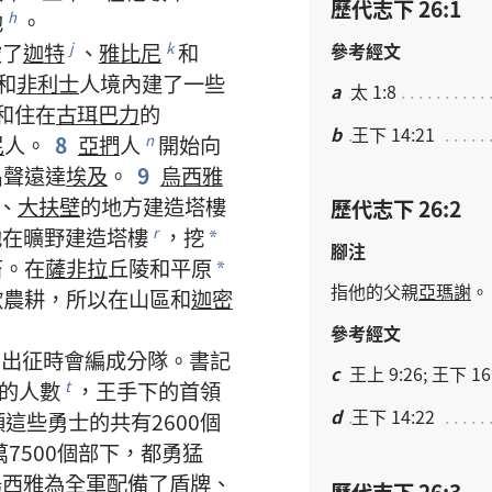
歷代志下 26:1
他
。
h
參考經文
破
了
迦特
、
雅比尼
和
j
k
和
非利士
人
境
內
建
了
一些
a
太 1:8
和
住
在
古珥巴力
的
b
王下 14:21
尼
人
。
8
亞捫
人
開始
向
n
名聲
遠
達
埃及
。
9
烏西雅
、
大扶壁
的
地方
建造
塔樓
歷代志下 26:2
他
在
曠野
建造
塔樓
，
挖
r
*
腳注
畜
。
在
薩非拉
丘陵
和
平原
*
指
他
的
父親
亞瑪謝
。
歡
農耕
，
所以
在
山區
和
迦密
參考經文
，
出征
時
會
編
成
分隊
。
書記
c
王上 9:26; 王下 16
的
人數
，
王
手下
的
首領
t
d
王下 14:22
領
這些
勇士
的
共
有
2600
個
萬
7500
個
部下
，
都
勇猛
烏西雅
為
全
軍
配備
了
盾牌
、
歷代志下 26:3