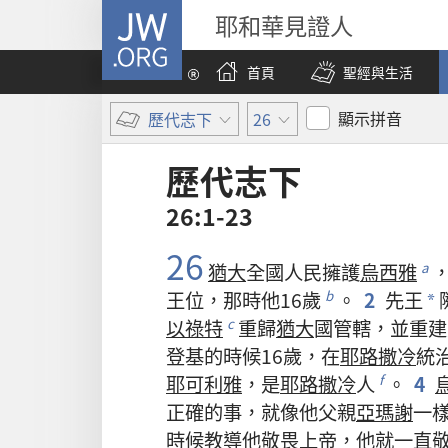
JW.ORG
耶和華見證人
首頁
聖經與生活
顯示拼音
歷代志下
26
歷代志下
26:1-23
26
猶大
全
國
人民
擁護
烏西雅
a
王位
，
那
時
他
16
歲
。
2
先王
b
*
以祿特
重
歸
猶大
國
管轄
，
並
重建
c
登基
的
時候
16
歲
，
在
耶路撒冷
統
耶可利雅
，
是
耶路撒冷
人
。
4
f
正確
的
事
，
就
像
他
父親
亞瑪謝
一
時候
教導
他
敬畏
上帝
，
他
就
一直