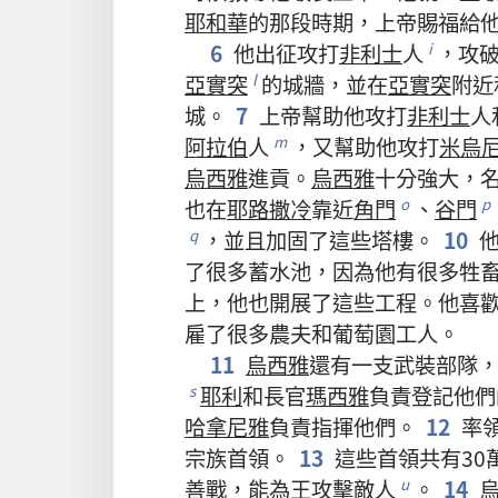
耶和華
的
那
段
時期
，
上帝
賜
福
給
6
他
出征
攻打
非利士
人
，
攻
i
亞實突
的
城牆
，
並
在
亞實突
附近
l
城
。
7
上帝
幫助
他
攻打
非利士
人
阿拉伯
人
，
又
幫助
他
攻打
米烏
m
烏西雅
進貢
。
烏西雅
十分
強大
，
也
在
耶路撒冷
靠近
角門
、
谷門
o
p
，
並且
加固
了
這些
塔樓
。
10
q
了
很
多
蓄水池
，
因為
他
有
很
多
牲
上
，
他
也
開展
了
這些
工程
。
他
喜
雇
了
很
多
農夫
和
葡萄園
工人
。
11
烏西雅
還
有
一
支
武裝部隊
耶利
和
長官
瑪西雅
負責
登記
他們
s
哈拿尼雅
負責
指揮
他們
。
12
率
宗族
首領
。
13
這些
首領
共
有
30
善戰
，
能
為
王
攻擊
敵人
。
14
u