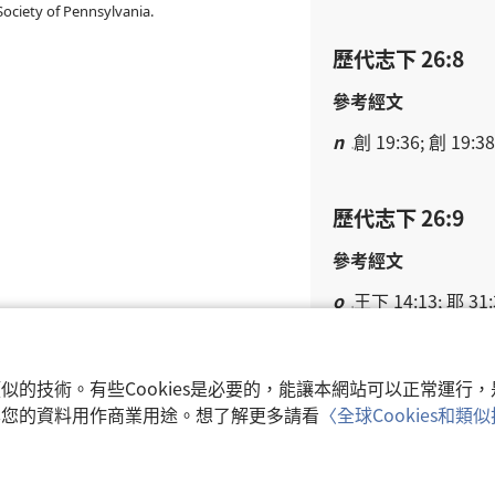
ociety of Pennsylvania.
歷代志下 26:8
參考經文
n
創 19:36; 創 19:38
歷代志下 26:9
參考經文
o
王下 14:13; 耶 31:
p
尼 3:13
q
代下 14:2; 代下 14
和類似的技術。有些Cookies是必要的，能讓本網站可以正常運
收集您的資料用作商業用途。想了解更多請看
〈全球Cookies和
歷代志下 26:10