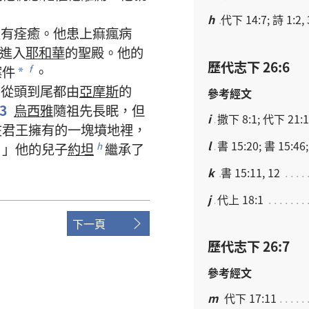
。
h
代下 14:7; 詩 1:2, 
沒有
痊癒
。
他
患
上
痲瘋病
進入
耶和華
的
聖殿
。
他
的
歷代志下 26:6
案件
。
f
*
，
從
頭
到
尾
都
由
亞摩斯
的
參考經文
3
烏西雅
隨
祖先
長眠
，
但
i
撒下 8:1; 代下 21:1
在
君王
擁有
的
一
塊
墳地
裡
，
l
書 15:20; 書 15:46
。」
他
的
兒子
約坦
繼承
了
h
k
書 15:11, 12
j
代上 18:1
下一頁
歷代志下 26:7
參考經文
m
代下 17:11