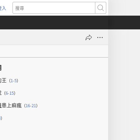
登入
（開
搜
啟
尋
新
視
窗）
綱
的
王
（
1-5
）
就
（
6-15
）
雅
患
上
痲瘋
（
16-21
）
3
）