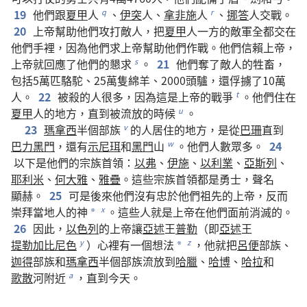
19
他們
跟
夏甲
人
、
伊突
人
、
拿非施
人
、
挪答
人
交戰
。
q
r
20
上帝
幫助
他們
攻打
敵人
，
把
夏甲
人
一
方
的
敵軍
全都
交
在
他們
手
裡
，
因為
他們
求
上帝
幫助
他們
作戰
。
他們
信賴
上帝
，
上帝
就
回應
了
他們
的
懇求
。
21
他們
奪
了
敵人
的
牲畜
，
s
包括
5
萬
匹
駱駝
、25
萬
隻
綿羊
、2000
頭
驢
，
還
俘擄
了
10
萬
人
。
22
被
殺
的
人
很
多
，
因為
這
是
上帝
的
戰爭
。
他們
住
在
t
夏甲
人
的
地方
，
直到
被
流放
的
時候
。
u
23
瑪拿西
半
個
部族
的
人
居住
的
地方
，
是
從
巴珊
直到
v
巴力黑門
，
還
有
示尼珥
和
黑門
山
。
他們
人數
眾多
。
24
w
以下
是
他們
的
宗族
首領
：
以弗
、
伊施
、
以利業
、
亞斯列
、
耶利米
、
何大雅
、
雅疊
。
這些
宗族
首領
都
是
勇士
，
聲名
顯赫
。
25
可是
後來
他們
沒有
忠於
他們
祖先
的
上帝
，
反而
崇拜
當地
人
的
神
。
這些
人
就是
上帝
在
他們
面前
消滅
的
。
x
*
26
因此
，
以色列
的
上帝
讓
亞述
王
普勒
（
即
亞述
王
提勒加比尼色
）
心裡
有
一
個
想法
，
他
就
把
呂便
部族
、
y
z
*
迦得
部族
和
瑪拿西
半
個
部族
流放
到
哈臘
、
哈博
、
哈拉
和
歌散
河
附近
，
直到
今天
。
a