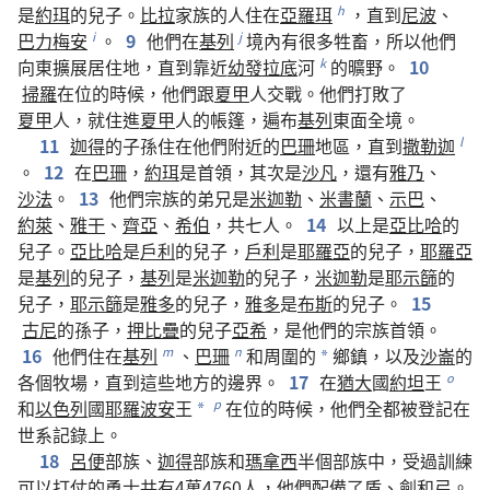
是
約珥
的
兒子
。
比拉
家族
的
人
住
在
亞羅珥
，
直到
尼波
、
h
巴力梅安
。
9
他們
在
基列
境
內
有
很
多
牲畜
，
所以
他們
i
j
向
東
擴展
居住地
，
直到
靠近
幼發拉底
河
的
曠野
。
10
k
掃羅
在位
的
時候
，
他們
跟
夏甲
人
交戰
。
他們
打敗
了
夏甲
人
，
就
住
進
夏甲
人
的
帳篷
，
遍布
基列
東面
全
境
。
11
迦得
的
子孫
住
在
他們
附近
的
巴珊
地區
，
直到
撒勒迦
l
。
12
在
巴珊
，
約珥
是
首領
，
其次
是
沙凡
，
還
有
雅乃
、
沙法
。
13
他們
宗族
的
弟兄
是
米迦勒
、
米書蘭
、
示巴
、
約萊
、
雅干
、
齊亞
、
希伯
，
共
七
人
。
14
以上
是
亞比哈
的
兒子
。
亞比哈
是
戶利
的
兒子
，
戶利
是
耶羅亞
的
兒子
，
耶羅亞
是
基列
的
兒子
，
基列
是
米迦勒
的
兒子
，
米迦勒
是
耶示篩
的
兒子
，
耶示篩
是
雅多
的
兒子
，
雅多
是
布斯
的
兒子
。
15
古尼
的
孫子
，
押比疊
的
兒子
亞希
，
是
他們
的
宗族
首領
。
16
他們
住
在
基列
、
巴珊
和
周圍
的
鄉鎮
，
以及
沙崙
的
m
n
*
各個
牧場
，
直到
這些
地方
的
邊界
。
17
在
猶大
國
約坦
王
o
和
以色列
國
耶羅波安
王
在位
的
時候
，
他們
全都
被
登記
在
p
*
世系
記錄
上
。
18
呂便
部族
、
迦得
部族
和
瑪拿西
半
個
部族
中
，
受
過
訓練
可以
打仗
的
勇士
共
有
4
萬
4760
人
，
他們
配備
了
盾
、
劍
和
弓
。