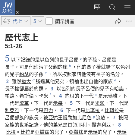
JW.ORG
登
入
更
搜
顯
（開
改
尋
示
代上
5
顯示拼音
啟
網
JW.ORG
選
新
站
單
歷代志上
視
語
5:1-26
窗）
言
5
以下
記錄
的
是
以色列
的
長子
呂便
的
子孫
。
呂便
是
a
長子
，
可是
他
玷污
了
父親
的
床
，
他
的
長子權
就
給
了
以色列
b
的
兒子
約瑟
的
子孫
，
所以
按照
家譜
他
沒有
長子
的
名分
。
c
2
雖然
猶大
勝
過
其他
兄弟
，
領袖
也
出自
他
的
家族
，
d
e
長子權
卻
屬於
約瑟
。
3
以色列
的
長子
呂便
的
兒子
有
哈諾
、
帕路
、
希斯倫
、
卡米
。
4
約珥
的
下
一代
是
示瑪雅
，
下
f
*
一代
是
歌革
，
下
一代
是
示每
，
5
下
一代
是
米迦
，
下
一代
是
利亞雅
，
下
一代
是
巴力
，
6
下
一代
是
比珥拉
。
比珥拉
是
呂便
部族
的
族長
，
被
亞述
王
提勒加比尼色
流放
。
7
按照
g
家族
的
世系
記錄
，
他
的
弟兄
是
首領
耶利
、
撒迦利亞
、
8
比拉
。
比拉
是
亞撒茲
的
兒子
，
亞撒茲
是
示瑪
的
兒子
，
示瑪