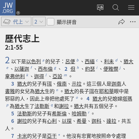
JW.ORG
登
入
更
搜
顯
（開
改
尋
示
代上
2
顯示拼音
啟
網
JW.ORG
選
新
站
單
歷代志上
視
語
2:1-55
窗）
言
2
以下
是
以色列
的
兒子
：
呂便
、
西緬
、
利未
、
猶大
a
b
c
d
、
以薩迦
、
西布倫
、
2
但
、
約瑟
、
便雅憫
、
e
f
g
h
i
j
拿弗他利
、
迦得
、
亞設
。
k
l
m
3
猶大
的
兒子
有
珥
、
俄南
、
示拉
。
這
三
個
人
是
迦南
人
書雅
的
女兒
為
猶大
生
的
。
猶大
的
長子
珥
在
耶和華
眼
中
是
n
邪惡
的
人
，
因此
上帝
把
他
處死
了
。
4
猶大
的
兒媳婦
塔瑪
o
為
猶大
生
了
法勒斯
和
謝拉
。
猶大
共
有
五
個
兒子
。
p
q
5
法勒斯
的
兒子
有
希斯倫
、
哈姆勒
。
r
6
謝拉
的
兒子
有
心利
、
以探
、
希曼
、
迦科
、
達拉
，
共
五
人
。
7
卡米
的
兒子
是
亞干
。
他
沒有
忠實
地
按照
命令
處理
*