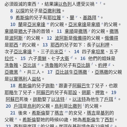
必須
毀滅
的
東西
，
結果
讓
以色列
人
遭受
災禍
。
s
t
*
8
以探
的
兒子
是
亞撒利雅
。
9
希斯倫
的
兒子
有
耶拉篾
、
蘭
、
基路拜
。
u
v
*
10
蘭
是
亞米拿達
的
父親
。
亞米拿達
是
拿順
的
父親
。
w
x
拿順
是
猶大
子孫
的
首領
。
11
拿順
是
撒瑪
的
父親
。
撒瑪
y
是
波阿斯
的
父親
。
12
波阿斯
是
俄備得
的
父親
。
俄備得
z
是
耶西
的
父親
。
13
耶西
的
兒子
如下
：
長子
以利押
、
a
次子
亞比拿達
、
三
子
示米亞
、
14
四
子
拿坦業
、
五
子
b
c
拉代
、
15
六
子
奧鮮
、
七
子
大衛
。
16
他們
的
姐妹
是
d
洗魯雅
、
亞比該
。
洗魯雅
的
兒子
有
亞比篩
、
約押
、
e
f
g
亞撒黑
，
共
三
人
。
17
亞比該
生
亞瑪撒
，
亞瑪撒
的
父親
h
i
是
以實瑪利
人
益帖
。
18
希斯倫
的
兒子
迦勒
跟
妻子
阿蘇巴
生
了
兒子
，
也
跟
*
耶略
生
了
兒子
。
阿蘇巴
的
兒子
有
耶設
、
朔罷
、
押敦
。
19
阿蘇巴
死
後
，
迦勒
娶
了
以法特
。
以法特
為
他
生
了
戶珥
。
j
k
20
戶珥
是
烏利
的
父親
。
烏利
是
比撒列
的
父親
。
l
21
後來
，
希斯倫
娶
了
瑪吉
的
女兒
，
瑪吉
是
基列
的
m
父親
。
希斯倫
娶
她
的
時候
60
歲
，
她
為
希斯倫
生
了
西割
。
n
22
西割
是
崖珥
的
父親
。
崖珥
在
基列
境
內
有
23
座
城
。
o
p