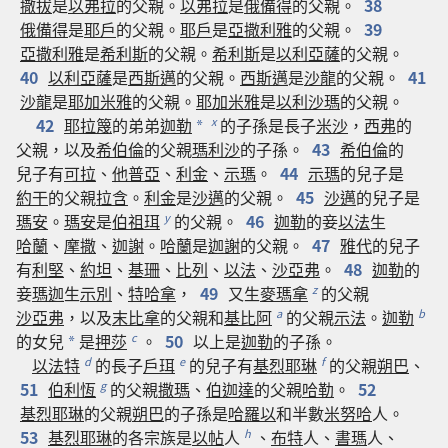
撒拔
是
以弗拉
的
父親
。
以弗拉
是
俄備得
的
父親
。
38
俄備得
是
耶戶
的
父親
。
耶戶
是
亞撒利雅
的
父親
。
39
亞撒利雅
是
希利斯
的
父親
。
希利斯
是
以利亞薩
的
父親
。
40
以利亞薩
是
西斯邁
的
父親
。
西斯邁
是
沙龍
的
父親
。
41
沙龍
是
耶加米雅
的
父親
。
耶加米雅
是
以利沙瑪
的
父親
。
42
耶拉篾
的
弟弟
迦勒
的
子孫
是
長子
米沙
，
西弗
的
x
*
父親
，
以及
希伯倫
的
父親
瑪利沙
的
子孫
。
43
希伯倫
的
兒子
有
可拉
、
他普亞
、
利金
、
示瑪
。
44
示瑪
的
兒子
是
約干
的
父親
拉含
。
利金
是
沙邁
的
父親
。
45
沙邁
的
兒子
是
瑪安
。
瑪安
是
伯祖珥
的
父親
。
46
迦勒
的
妾
以法
生
y
哈蘭
、
摩撒
、
迦謝
。
哈蘭
是
迦謝
的
父親
。
47
雅代
的
兒子
有
利堅
、
約坦
、
基珊
、
比列
、
以法
、
沙亞弗
。
48
迦勒
的
妾
瑪迦
生
示別
、
特哈拿
，
49
又
生
麥瑪拿
的
父親
z
沙亞弗
，
以及
末比拿
的
父親
和
基比阿
的
父親
示法
。
迦勒
a
b
的
女兒
是
押莎
。
50
以上
是
迦勒
的
子孫
。
c
*
以法特
的
長子
戶珥
的
兒子
有
基烈耶琳
的
父親
朔巴
、
d
e
f
51
伯利恆
的
父親
撒瑪
、
伯迦達
的
父親
哈勒
。
52
g
基烈耶琳
的
父親
朔巴
的
子孫
是
哈羅以
和
半數
米努哈
人
。
53
基烈耶琳
的
各
宗族
是
以帖
人
、
布特
人
、
書瑪
人
、
h