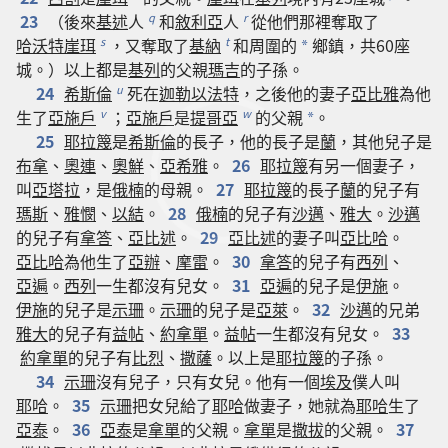
23
（
後來
基述
人
和
敘利亞
人
從
他們
那裡
奪取
了
q
r
哈沃特崖珥
，
又
奪取
了
基納
和
周圍
的
鄉鎮
，
共
60
座
s
t
*
城
。）
以上
都
是
基列
的
父親
瑪吉
的
子孫
。
24
希斯倫
死
在
迦勒以法特
，
之後
他
的
妻子
亞比雅
為
他
u
生
了
亞施戶
；
亞施戶
是
提哥亞
的
父親
。
v
w
*
25
耶拉篾
是
希斯倫
的
長子
，
他
的
長子
是
蘭
，
其他
兒子
是
布拿
、
奧連
、
奧鮮
、
亞希雅
。
26
耶拉篾
有
另
一
個
妻子
，
叫
亞塔拉
，
是
俄楠
的
母親
。
27
耶拉篾
的
長子
蘭
的
兒子
有
瑪斯
、
雅憫
、
以結
。
28
俄楠
的
兒子
有
沙邁
、
雅大
。
沙邁
的
兒子
有
拿答
、
亞比述
。
29
亞比述
的
妻子
叫
亞比哈
。
亞比哈
為
他
生
了
亞辦
、
摩雷
。
30
拿答
的
兒子
有
西列
、
亞遍
。
西列
一生
都
沒有
兒女
。
31
亞遍
的
兒子
是
伊施
。
伊施
的
兒子
是
示珊
。
示珊
的
兒子
是
亞萊
。
32
沙邁
的
兄弟
雅大
的
兒子
有
益帖
、
約拿單
。
益帖
一生
都
沒有
兒女
。
33
約拿單
的
兒子
有
比烈
、
撒薩
。
以上
是
耶拉篾
的
子孫
。
34
示珊
沒有
兒子
，
只有
女兒
。
他
有
一
個
埃及
僕人
叫
耶哈
。
35
示珊
把
女兒
給
了
耶哈
做
妻子
，
她
就
為
耶哈
生
了
亞泰
。
36
亞泰
是
拿單
的
父親
。
拿單
是
撒拔
的
父親
。
37