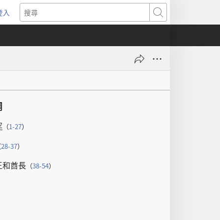
登入
（開
搜
啟
尋
新
視
窗）
綱
罕
（
1-27
）
（
28-37
）
王
和
酋長
（
38-54
）