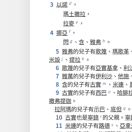
3
以諾
，
d
瑪土撒拉
，
拉麥
，
e
4
挪亞
，
f
閃
、
含
、
雅弗
。
g
h
5
雅弗
的
兒子
有
歌篾
、
瑪歌革
米設
、
提拉
。
j
k
6
歌篾
的
兒子
有
亞實基拿
、
利
7
雅萬
的
兒子
有
伊利沙
、
他施
8
含
的
兒子
有
古實
、
米連
、
m
9
古實
的
兒子
有
西巴
、
哈腓
o
撒弗提迦
。
拉阿瑪
的
兒子
有
示巴
、
底但
。
q
10
古實
也
是
寧錄
的
父親
。
寧
r
11
米連
的
兒子
有
路德
、
亞拿
s