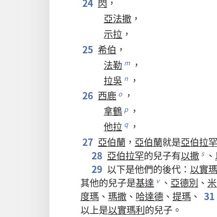
24
閃
，
亞法撒
，
示拉
，
25
希伯
，
法勒
，
m
拉吳
，
n
26
西鹿
，
o
拿鶴
，
p
他拉
，
q
27
亞伯蘭
，
亞伯蘭
就是
亞伯拉
28
亞伯拉罕
的
兒子
有
以撒
、
s
29
以下
是
他們
的
後代
：
以實
其他
的
兒子
是
基達
、
亞德別
、
米
v
度瑪
、
瑪撒
、
哈達德
、
提瑪
、
31
以上
是
以實瑪利
的
兒子
。