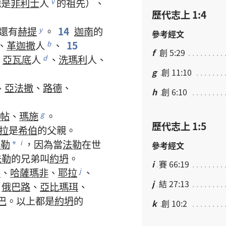
他
是
非利士
人
的
祖先
）、
v
歷代志上 1:4
還
有
赫提
。
14
迦南
的
y
參考經文
、
革迦撒
人
、
15
b
f
創 5:29
亞瓦底
人
、
洗瑪利
人
、
d
g
創 11:10
、
亞法撒
、
路德
、
h
創 6:10
帖
、
瑪施
。
g
歷代志上 1:5
拉
是
希伯
的
父親
。
法勒
，
因為
當
法勒
在世
i
參考經文
*
法勒
的
兄弟
叫
約坍
。
i
賽 66:19
列
、
哈薩瑪非
、
耶拉
、
j
j
結 27:13
俄巴路
、
亞比瑪珥
、
巴
。
以上
都
是
約坍
的
k
創 10:2