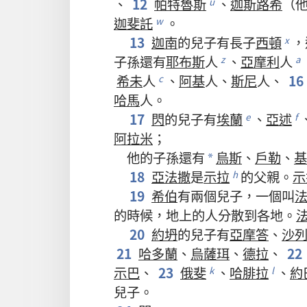
、
12
帕特魯斯
、
迦斯路希
（
u
迦斐託
。
w
13
迦南
的
兒子
有
長子
西頓
，
x
子孫
還
有
耶布斯
人
、
亞摩利
人
z
a
希未
人
、
阿基
人
、
斯尼
人
、
16
c
哈馬
人
。
17
閃
的
兒子
有
埃蘭
、
亞述
e
f
阿拉米
；
他
的
子孫
還
有
烏斯
、
戶勒
、
基
*
18
亞法撒
是
示拉
的
父親
。
示
h
19
希伯
有
兩
個
兒子
，
一
個
叫
的
時候
，
地
上
的
人
分散
到
各
地
。
20
約坍
的
兒子
有
亞摩答
、
沙
21
哈多蘭
、
烏薩珥
、
德拉
、
22
示巴
、
23
俄斐
、
哈腓拉
、
約
k
l
兒子
。