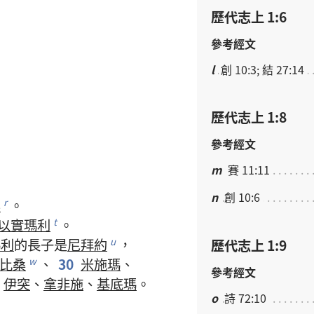
歷代志上 1:6
參考經文
l
創 10:3; 結 27:14
歷代志上 1:8
參考經文
m
賽 11:11
n
創 10:6
罕
。
r
以實瑪利
。
t
瑪利
的
長子
是
尼拜約
，
u
歷代志上 1:9
比桑
、
30
米施瑪
、
w
參考經文
伊突
、
拿非施
、
基底瑪
。
o
詩 72:10