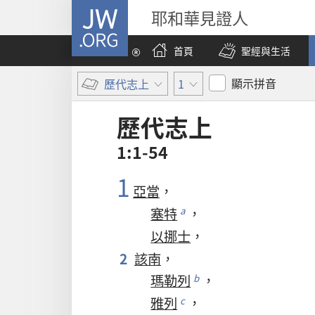
JW.ORG
耶和華見證人
首頁
聖經與生活
顯示拼音
歷代志上
1
歷代志上
1:1-54
1
亞當
，
塞特
，
a
以挪士
，
2
該南
，
瑪勒列
，
b
雅列
，
c