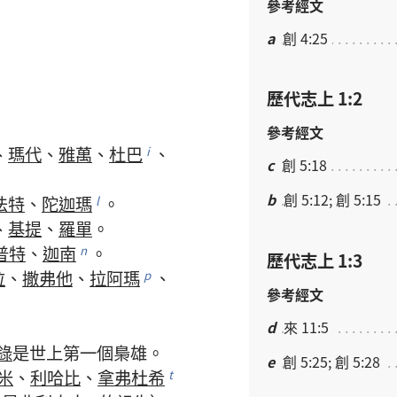
參考經文
a
創 4:25
歷代志上 1:2
參考經文
、
瑪代
、
雅萬
、
杜巴
、
i
c
創 5:18
b
創 5:12; 創 5:15
法特
、
陀迦瑪
。
l
、
基提
、
羅單
。
普特
、
迦南
。
n
歷代志上 1:3
拉
、
撒弗他
、
拉阿瑪
、
p
參考經文
d
來 11:5
錄
是
世上
第
一
個
梟雄
。
e
創 5:25; 創 5:28
米
、
利哈比
、
拿弗杜希
t