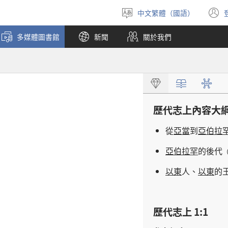
中文繁體（國語）
選
擇
多媒體圖書館
新聞
關於我們
語
言
歷代志上
內容
大
從
亞當
到
亞伯拉
亞伯拉罕
的
後代
以東
人
、
以東
的
歷代志上 1:1