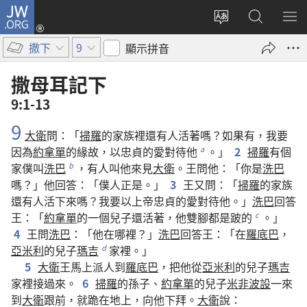
JW.ORG
登
入
更
搜
顯
（開
改
尋
示
撒下
9
顯示拼音
啟
網
JW.ORG
選
新
站
單
撒母耳記下
視
語
9:1-13
窗）
言
9
大衛
問
：「
掃羅
的
家族
裡
還
有
人
活
著
嗎
？
如果
有
，
我
要
因為
約拿單
的
緣故
，
以
忠貞
的
愛
對待
他
。」
2
掃羅
有
個
a
家僕
叫
洗巴
，
有
人
叫
他
來
見
大衛
。
王
問
他
：「
你
是
洗巴
b
嗎
？」
他
回答
：「
僕人
正
是
。」
3
王
又
問
：「
掃羅
的
家族
還
有
人
活
下來
嗎
？
我
要
以
上帝
忠貞
的
愛
對待
他
。」
洗巴
回答
王
：「
約拿單
的
一
個
兒子
還
活
著
，
他
雙腳
都
是
跛
的
。」
c
4
王
問
洗巴
：「
他
在
哪裡
？」
洗巴
回答
王
：「
在
羅底巴
，
亞米利
的
兒子
瑪吉
家
裡
。」
d
5
大衛
王
馬上
派
人
到
羅底巴
，
把
他
從
亞米利
的
兒子
瑪吉
家
裡
接
過來
。
6
掃羅
的
孫子
、
約拿單
的
兒子
米非波設
一
來
到
大衛
跟前
，
就
跪
在
地
上
，
向
他
下拜
。
大衛
說
：