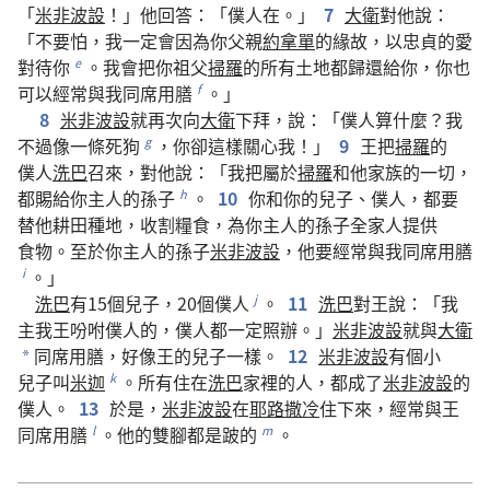
「
米非波設
！」
他
回答
：「
僕人
在
。」
7
大衛
對
他
說
：
「
不要
怕
，
我
一定
會
因為
你
父親
約拿單
的
緣故
，
以
忠貞
的
愛
對待
你
。
我
會
把
你
祖父
掃羅
的
所有
土地
都
歸還
給
你
，
你
也
e
可以
經常
與
我
同
席
用膳
。」
f
8
米非波設
就
再次
向
大衛
下拜
，
說
：「
僕人
算
什麼
？
我
不過
像
一
條
死狗
，
你
卻
這樣
關心
我
！」
9
王
把
掃羅
的
g
僕人
洗巴
召
來
，
對
他
說
：「
我
把
屬於
掃羅
和
他
家族
的
一切
，
都
賜
給
你
主人
的
孫子
。
10
你
和
你
的
兒子
、
僕人
，
都
要
h
替
他
耕
田
種地
，
收割
糧食
，
為
你
主人
的
孫子
全
家
人
提供
食物
。
至於
你
主人
的
孫子
米非波設
，
他
要
經常
與
我
同
席
用膳
。」
i
洗巴
有
15
個
兒子
，20
個
僕人
。
11
洗巴
對
王
說
：「
我
j
主
我
王
吩咐
僕人
的
，
僕人
都
一定
照辦
。」
米非波設
就
與
大衛
同
席
用膳
，
好像
王
的
兒子
一樣
。
12
米非波設
有
個
小
*
兒子
叫
米迦
。
所有
住
在
洗巴
家
裡
的
人
，
都
成
了
米非波設
的
k
僕人
。
13
於是
，
米非波設
在
耶路撒冷
住
下來
，
經常
與
王
同
席
用膳
。
他
的
雙腳
都
是
跛
的
。
l
m