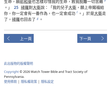
生命
，
願
耶和華
也
怎樣
珍惜
我
的
生命
，
救
我
脫離
一切
苦難
e
。」
25
掃羅
對
大衛
說
：「
我
的
兒子
大衛
，
願
上帝
賜
福
給
你
，
你
一定
會
有
一
番
作為
，
也
一定
會
成功
。」
於是
大衛
走
f
了
，
掃羅
也
回去
了
。
g
上一頁
下一頁
此出版物的版權聲明
Copyright
©
2026
Watch Tower Bible and Tract Society of
Pennsylvania.
使用條款
|
隱私權政策
|
隱私設定