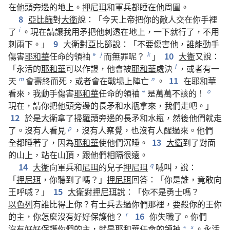
在
他
頭
旁邊
的
地
上
。
押尼珥
和
軍兵
都
睡
在
他
周圍
。
8
亞比篩
對
大衛
說
：「
今天
上帝
把
你
的
敵人
交
在
你
手
裡
了
。
現在
請
讓
我
用
矛
把
他
刺
透
在
地
上
，
一下
就
行
了
，
不用
i
刺
兩
下
。」
9
大衛
對
亞比篩
說
：「
不要
傷害
他
，
誰
能
動手
傷害
耶和華
任命
的
領袖
而
無罪
呢
？
」
10
大衛
又
說
：
j
k
*
「
永活
的
耶和華
可以
作證
，
他
會
被
耶和華
處決
，
或者
有
一
l
天
會
壽終
而
死
，
或者
會
在
戰場
上
陣亡
。
11
在
耶和華
m
n
看來
，
我
動手
傷害
耶和華
任命
的
領袖
是
萬萬
不
該
的
！
o
*
現在
，
請
你
把
他
頭
旁邊
的
長矛
和
水瓶
拿
來
，
我們
走
吧
。」
12
於是
大衛
拿
了
掃羅
頭
旁邊
的
長矛
和
水瓶
，
然後
他們
就
走
了
。
沒有
人
看見
，
沒有
人
察覺
，
也
沒有
人
醒
過來
。
他們
p
全都
睡
著
了
，
因為
耶和華
使
他們
沉睡
。
13
大衛
到
了
對面
的
山
上
，
站
在
山頂
，
跟
他們
相隔
很
遠
。
14
大衛
向
軍兵
和
尼珥
的
兒子
押尼珥
喊叫
，
說
：
q
「
押尼珥
，
你
聽
到
了
嗎
？」
押尼珥
回答
：「
你
是
誰
，
竟
敢
向
王
呼喊
？」
15
大衛
對
押尼珥
說
：「
你
不
是
勇士
嗎
？
以色列
有
誰
比
得
上
你
？
有
士兵
去
過
你們
那裡
，
要
殺
你
的
王
你
的
主
，
你
怎麼
沒有
好好
保護
他
？
16
你
失職
了
。
你們
r
沒有
好好
保護
你們
的
主
，
就是
耶和華
任命
的
領袖
。
永活
s
*