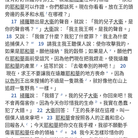
的
耶和華
可以
作證
，
你們
都
該死
。
現在
你
看看
，
放
在
王
的
頭
旁邊
的
長矛
和
水瓶
在
哪裡
？」
t
17
掃羅
聽
出
是
大衛
的
聲音
，
就
說
：「
我
的
兒子
大衛
，
是
你
的
聲音
嗎
？
」
大衛
說
：「
我
主
我
王
啊
，
是
我
的
聲音
。」
u
18
又
說
：「
我
做
了
什麼
？
我
犯
了
什麼
罪
？
我
主
為什麼
v
追捕
僕人
？
19
請
我
主
我
王
聽
僕人
說
：
使
你
攻擊
我
的
，
w
如果
是
耶和華
，
願
他
接納
我
的
穀祭
；
如果
是
人
，
願
他們
x
*
在
耶和華
面前
受
詛咒
，
因為
他們
現在
把
我
趕走
，
使
我
遠
離
耶和華
的
產業
，
這
等於
說
：『
去
敬奉
別
的
神
吧
！』
20
y
現在
，
求
王
不要
讓
我
在
遠
離
耶和華
的
地方
喪命
，
因為
*
以色列
王
出來
搜捕
的
不過
是
一
隻
跳蚤
，
就
好像
他
在
山
上
z
追趕
一
隻
野鳥
一樣
。」
*
21
掃羅
說
：「
我
錯
了
，
我
的
兒子
大衛
，
你
回來
吧
！
我
a
不
會
再
傷害
你
，
因為
今天
你
珍惜
我
的
生命
。
我
實在
愚蠢
，
b
犯
了
大錯
。」
22
大衛
回答
：「
王
的
長矛
就
在
這裡
，
叫
一
個
僕人
過來
拿
吧
。
23
耶和華
會
按照
各
人
的
正義
和
忠心
回報
各
人
；
今天
耶和華
把
你
交
在
我
手
裡
，
我
卻
不
願
動手
c
傷害
耶和華
任命
的
領袖
。
24
我
今天
怎樣
珍惜
你
的
d
*