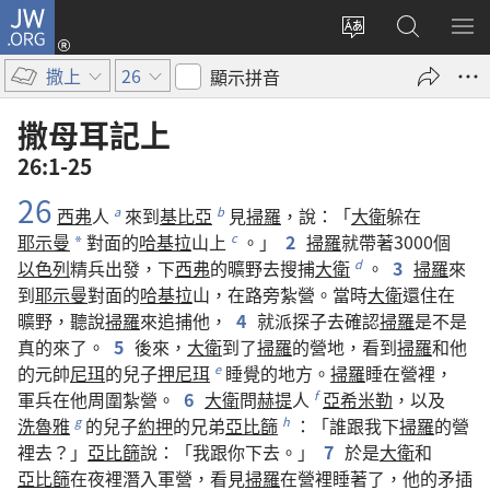
JW.ORG
登
入
更
搜
顯
（開
改
尋
示
撒上
26
顯示拼音
啟
網
JW.ORG
選
新
站
單
撒母耳記上
視
語
26:1-25
窗）
言
26
西弗
人
來
到
基比亞
見
掃羅
，
說
：「
大衛
躲
在
a
b
耶示曼
對面
的
哈基拉
山
上
。」
2
掃羅
就
帶
著
3000
個
c
*
以色列
精兵
出發
，
下
西弗
的
曠野
去
搜捕
大衛
。
3
掃羅
來
d
到
耶示曼
對面
的
哈基拉
山
，
在
路
旁
紮營
。
當時
大衛
還
住
在
曠野
，
聽說
掃羅
來
追捕
他
，
4
就
派
探子
去
確認
掃羅
是
不
是
真
的
來
了
。
5
後來
，
大衛
到
了
掃羅
的
營地
，
看
到
掃羅
和
他
的
元帥
尼珥
的
兒子
押尼珥
睡覺
的
地方
。
掃羅
睡
在
營
裡
，
e
軍兵
在
他
周圍
紮營
。
6
大衛
問
赫提
人
亞希米勒
，
以及
f
洗魯雅
的
兒子
約押
的
兄弟
亞比篩
：「
誰
跟
我
下
掃羅
的
營
g
h
裡
去
？」
亞比篩
說
：「
我
跟
你
下去
。」
7
於是
大衛
和
亞比篩
在
夜裡
潛入
軍營
，
看見
掃羅
在
營
裡
睡
著
了
，
他
的
矛
插