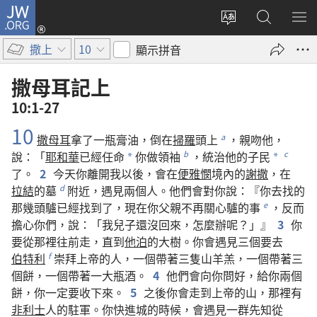
JW.ORG
登
入
更
搜
顯
（開
改
尋
示
撒上
10
顯示拼音
啟
網
JW.ORG
選
新
站
單
撒母耳記上
視
語
10:1-27
窗）
言
10
撒母耳
拿
了
一
瓶
膏油
，
倒
在
掃羅
頭
上
，
親吻
他
，
a
說
：「
耶和華
已經
任命
你
做
領袖
，
統治
他
的
子民
b
c
*
*
了
。
2
今天
你
離開
我
以後
，
會
在
便雅憫
境
內
的
謝撒
，
在
拉結
的
墓
附近
，
遇見
兩
個
人
。
他們
會
對
你
說
：『
你
去
找
的
d
那
幾
頭
驢
已經
找
到
了
，
現在
你
父親
不
再
關心
驢
的
事
，
反而
e
擔心
你們
，
說
：「
我
兒子
還
沒
回來
，
怎麼
辦
呢
？」』
3
你
要
從
那裡
往
前
走
，
直到
他泊
的
大樹
。
你
會
遇見
三
個
要
去
伯特利
崇拜
上帝
的
人
，
一
個
帶
著
三
隻
山羊羔
，
一
個
帶
著
三
f
個
餅
，
一
個
帶
著
一
大
瓶
酒
。
4
他們
會
向
你
問好
，
給
你
兩
個
餅
，
你
一定
要
收
下來
。
5
之後
你
會
走
到
上帝
的
山
，
那裡
有
非利士
人
的
駐軍
。
你
快
進
城
的
時候
，
會
遇見
一
群
先知
從