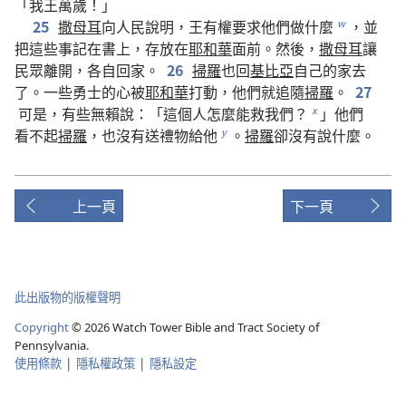
「
我
王
萬歲
！」
25
撒母耳
向
人民
說明
，
王
有
權
要求
他們
做
什麼
，
並
w
把
這些
事
記
在
書
上
，
存放
在
耶和華
面前
。
然後
，
撒母耳
讓
民眾
離開
，
各自
回家
。
26
掃羅
也
回
基比亞
自己
的
家
去
了
。
一些
勇士
的
心
被
耶和華
打動
，
他們
就
追隨
掃羅
。
27
可是
，
有些
無賴
說
：「
這個
人
怎麼
能
救
我們
？
」
他們
x
看不起
掃羅
，
也
沒有
送
禮物
給
他
。
掃羅
卻
沒有
說
什麼
。
y
上一頁
下一頁
此出版物的版權聲明
Copyright
©
2026
Watch Tower Bible and Tract Society of
Pennsylvania.
使用條款
|
隱私權政策
|
隱私設定