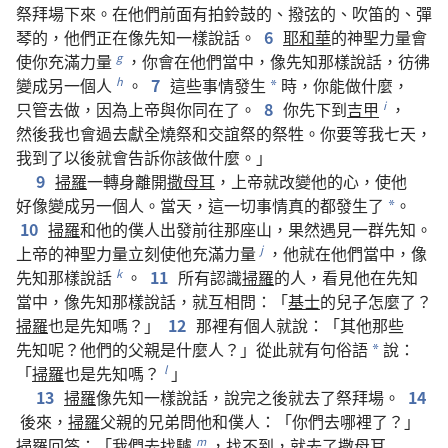
祭拜場
下來
。
在
他們
前面
有
拍
鈴鼓
的
、
撥
弦
的
、
吹
笛
的
、
彈
琴
的
，
他們
正在
像
先知
一樣
說話
。
6
耶和華
的
神聖力量
會
使
你
充滿
力量
，
你
會
在
他們
當中
，
像
先知
那樣
說話
，
彷彿
g
變
成
另
一
個
人
。
7
這些
事情
發生
時
，
你
能
做
什麼
，
h
*
只管
去
做
，
因為
上帝
與
你
同
在
了
。
8
你
先
下
到
吉甲
，
i
然後
我
也
會
過去
獻
全燒祭
和
交誼祭
的
祭牲
。
你
要
等
我
七
天
，
我
到
了
以後
就
會
告訴
你
該
做
什麼
。」
9
掃羅
一
轉身
離開
撒母耳
，
上帝
就
改變
他
的
心
，
使
他
好像
變
成
另
一
個
人
。
當天
，
這
一切
事情
真
的
都
發生
了
。
*
10
掃羅
和
他
的
僕人
出發
前往
那
座
山
，
果然
遇見
一
群
先知
。
上帝
的
神聖力量
立刻
使
他
充滿
力量
，
他
就
在
他們
當中
，
像
j
先知
那樣
說話
。
11
所有
認識
掃羅
的
人
，
看見
他
在
先知
k
當中
，
像
先知
那樣
說話
，
就
互相
問
：「
基士
的
兒子
怎麼
了
？
掃羅
也
是
先知
嗎
？」
12
那裡
有
個
人
就
說
：「
其他
那些
先知
呢
？
他們
的
父親
是
什麼
人
？」
從此
就
有
句
俗語
說
：
*
「
掃羅
也
是
先知
嗎
？
」
l
13
掃羅
像
先知
一樣
說話
，
說
完
之後
就
去
了
祭拜場
。
14
後來
，
掃羅
父親
的
兄弟
問
他
和
僕人
：「
你們
去
哪裡
了
？」
掃羅
回答
：「
我們
去
找
驢
，
找
不
到
，
就
去
了
撒母耳
m