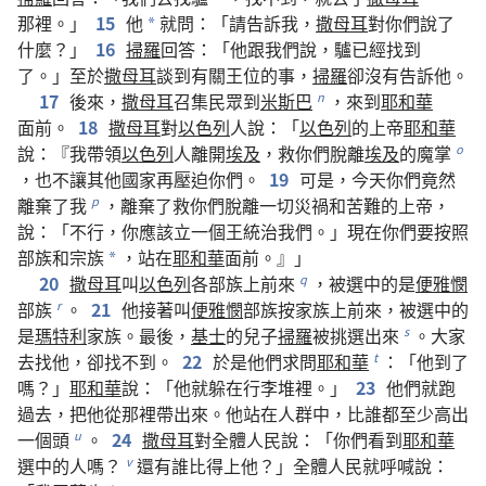
那裡
。」
15
他
就
問
：「
請
告訴
我
，
撒母耳
對
你們
說
了
*
什麼
？」
16
掃羅
回答
：「
他
跟
我們
說
，
驢
已經
找
到
了
。」
至於
撒母耳
談
到
有關
王位
的
事
，
掃羅
卻
沒有
告訴
他
。
17
後來
，
撒母耳
召集
民眾
到
米斯巴
，
來
到
耶和華
n
面前
。
18
撒母耳
對
以色列
人
說
：「
以色列
的
上帝
耶和華
說
：『
我
帶領
以色列
人
離開
埃及
，
救
你們
脫離
埃及
的
魔掌
o
，
也
不
讓
其他
國家
再
壓迫
你們
。
19
可是
，
今天
你們
竟然
離棄
了
我
，
離棄
了
救
你們
脫離
一切
災禍
和
苦難
的
上帝
，
p
說
：「
不行
，
你
應該
立
一
個
王
統治
我們
。」
現在
你們
要
按照
部族
和
宗族
，
站
在
耶和華
面前
。』」
*
20
撒母耳
叫
以色列
各
部族
上
前
來
，
被
選
中
的
是
便雅憫
q
部族
。
21
他
接著
叫
便雅憫
部族
按
家族
上
前
來
，
被
選
中
的
r
是
瑪特利
家族
。
最後
，
基士
的
兒子
掃羅
被
挑選
出來
。
大家
s
去
找
他
，
卻
找
不
到
。
22
於是
他們
求問
耶和華
：「
他
到
了
t
嗎
？」
耶和華
說
：「
他
就
躲
在
行李堆
裡
。」
23
他們
就
跑
過去
，
把
他
從
那裡
帶
出來
。
他
站
在
人群
中
，
比
誰
都
至少
高
出
一
個
頭
。
24
撒母耳
對
全體
人民
說
：「
你們
看
到
耶和華
u
選
中
的
人
嗎
？
還
有
誰
比
得
上
他
？」
全體
人民
就
呼喊
說
：
v