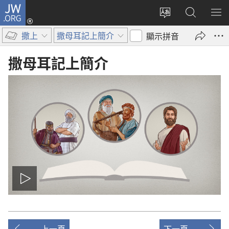
JW.ORG
登
入
更
搜
顯
（開
改
尋
示
撒上
撒母耳記上簡介
顯示拼音
啟
網
JW.ORG
選
新
站
單
撒母耳記上
簡介
視
語
窗）
言
播
放
上一頁
下一頁