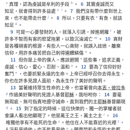
真理
，
認為
虔誠
是
牟利
的
手段
。
6
其實
虔誠
而
又
h
*
知足
，
就
會
得到
許多
益處
。
7
我們
沒有
帶
什麼
到
世上
i
*
來
，
也
不
能
帶
走
什麼
。
8
所以
，
只要
有
衣
有
食
，
就
該
j
*
知足
。
k
9
可是
一心
要
發財
的
人
，
就
落
入
引誘
，
掉
進
網羅
，
被
l
許多
不
智
而
有
害
的
慾望
拖累
，
以致
沉淪
滅亡
。
10
貪財
m
是
各
種
禍害
的
根源
，
有些
人
一心
貪財
，
就
誤入歧途
，
離棄
信仰
，
用
許多
痛苦
把
自己
刺
得
遍體鱗傷
。
n
11
但
你
是
上帝
的
僕人
，
應該
避開
這些
事
，
追求
正義
、
*
虔誠
、
信心
、
愛心
、
忍耐
、
溫和
。
12
要
為了
信仰
好好
o
奮鬥
，
也
要
抓緊
永遠
的
生命
。
上帝
已經
呼召
你
去
得
永生
，
*
你
也
在
許多
見證人
面前
，
為
永生
作
了
美好
的
聲明
。
13
當
著
維持
眾生
性命
的
上帝
，
也
當
著
曾
向
本丟
·
彼拉多
作
過
美好
聲明
的
見證人
基督
耶穌
，
我
吩咐
你
：
14
要
毫
p
無
瑕疵
、
無可指責
地
遵守
誡命
，
直到
我們
的
主
耶穌
基督
顯現
。
15
到
了
指定
的
時候
，
這
位
快樂
的
、
獨一
的
掌權者
就
q
會
讓
人
看
出
他
顯現
了
。
他
是
萬王之王
，
萬主之主
，
16
r
唯獨
他
享有
不
能
死
的
生命
。
他
住
在
人
不
能
靠近
的
光
裡
，
s
t
人
沒有
見
過
他
，
也
不
能
看見
他
。
願
尊榮
和
永恆
的
大能
都
u