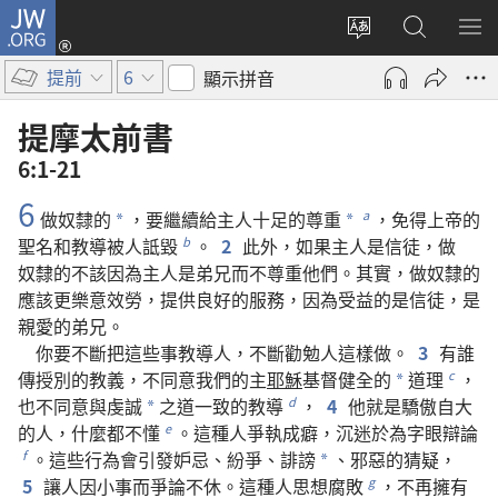
JW.ORG
登
入
更
搜
顯
（開
改
尋
示
提前
6
顯示拼音
啟
網
JW.ORG
選
新
站
單
提摩太前書
視
語
6:1-21
窗）
言
6
做
奴隸
的
，
要
繼續
給
主人
十足
的
尊重
，
免得
上帝
的
a
*
*
聖名
和
教導
被
人
詆毀
。
2
此外
，
如果
主人
是
信徒
，
做
b
奴隸
的
不
該
因為
主人
是
弟兄
而
不
尊重
他們
。
其實
，
做
奴隸
的
應該
更
樂意
效勞
，
提供
良好
的
服務
，
因為
受益
的
是
信徒
，
是
親愛
的
弟兄
。
你
要
不斷
把
這些
事
教導
人
，
不斷
勸勉
人
這樣
做
。
3
有
誰
傳授
別
的
教義
，
不
同意
我們
的
主
耶穌
基督
健全
的
道理
，
c
*
也
不
同意
與
虔誠
之
道
一致
的
教導
，
4
他
就是
驕傲
自大
d
*
的
人
，
什麼
都
不
懂
。
這
種
人
爭執
成
癖
，
沉迷
於
為
字眼
辯論
e
。
這些
行為
會
引發
妒忌
、
紛爭
、
誹謗
、
邪惡
的
猜疑
，
f
*
5
讓
人
因
小事
而
爭論
不休
。
這
種
人
思想
腐敗
，
不
再
擁有
g