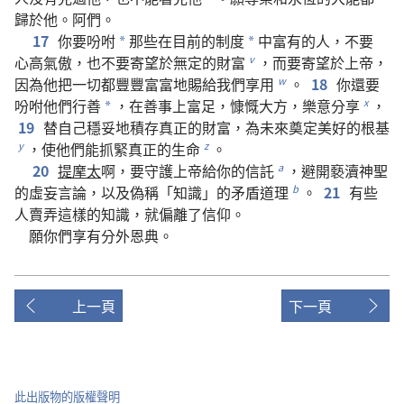
歸於
他
。
阿們
。
17
你
要
吩咐
那些
在
目前
的
制度
中
富有
的
人
，
不要
*
*
心高氣傲
，
也
不要
寄望
於
無
定
的
財富
，
而
要
寄望
於
上帝
，
v
因為
他
把
一切
都
豐豐富富
地
賜
給
我們
享用
。
18
你
還
要
w
吩咐
他們
行善
，
在
善事
上
富足
，
慷慨
大方
，
樂意
分享
，
x
*
19
替
自己
穩妥
地
積存
真正
的
財富
，
為
未來
奠定
美好
的
根基
，
使
他們
能
抓緊
真正
的
生命
。
y
z
20
提摩太
啊
，
要
守護
上帝
給
你
的
信託
，
避開
褻瀆
神聖
a
的
虛妄
言論
，
以及
偽稱
「
知識
」
的
矛盾
道理
。
21
有些
b
人
賣弄
這樣
的
知識
，
就
偏離
了
信仰
。
願
你們
享有
分外
恩典
。
上一頁
下一頁
此出版物的版權聲明