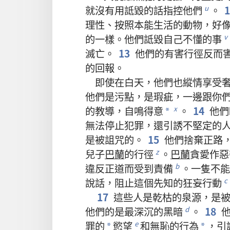
就
沒有
用
詆毀
的
話
指控
他們
。
u
理性
、
按照
本能
生活
的
動物
，
好
的
一樣
。
他們
詆毀
自己
不
懂
的
事
v
滅亡
。
13
他們
的
有
害
行徑
反而
的
回報
。
即使
在
白天
，
他們
也
縱情
享受
他們
是
污點
，
是
瑕疵
，
一邊
跟
你
的
教導
，
自鳴得意
。
14
他們
x
*
無法
停止
犯罪
，
還
引誘
不
堅定
的
是
被
詛咒
的
。
15
他們
捨棄
正路
兒子
巴蘭
的
行徑
。
巴蘭
貪愛
作惡
z
違反
正道
而
受
到
責備
。
一
隻
不
能
b
說話
，
阻止
這個
先知
的
狂妄
行動
c
17
這些
人
是
乾枯
的
泉源
，
是
他們
的
是
最
深沉
的
黑暗
。
18
d
罪
的
慾望
和
無恥
的
行為
，
引
e
*
*