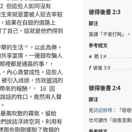
12
但
這些
人
如同
沒有
彼得後書 2:3
像
生來
就是
要
被
人
捉
去
宰殺
，
結果
在
自
毀
的
道路
上
腳注
害
了
自己
，
這
就是
他們
得到
直譯
「
不
會
打盹
」。
參考經文
奢華
的
生活
，
以
此
為
樂
。
w
們
共享
宴席
，
一邊
鼓吹
騙
人
e
猶 1:4
眼
裡
都
是
通姦
的
事
，
y
f
彼後 3:9
人
，
內心
貪婪
成性
。
這些
人
，
被
引
入
歧途
，
仿效
彼珥
的
彼得後書 2:4
帶
來
的
報酬
，
16
因
a
說話
的
牲口
，
竟然
用
人聲
腳注
。
見
詞語
解釋
：「
塔塔
被
暴風
吹
散
的
霧氣
，
留
給
也
可
譯
作
「
送
進
漆黑
他們
說話
浮誇
空洞
，
利用
有
誘
那些
剛剛
擺脫
了
敗類
的
參考經文