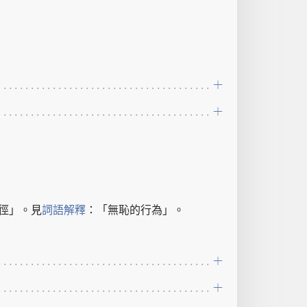
徑
」。
見
詞語
解釋
：「
無恥
的
行為
」。