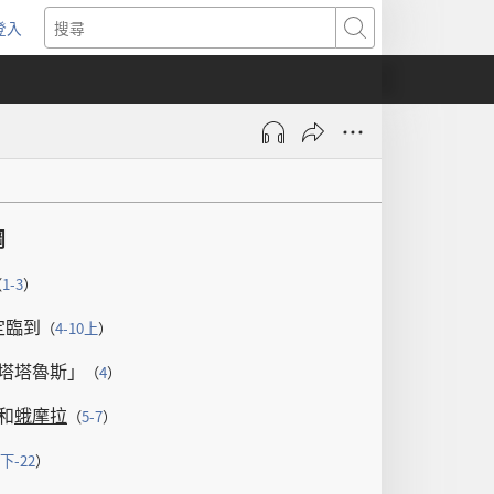
登入
（開
搜
啟
尋
新
視
窗）
綱
（
1-3
）
定
臨到
（
4-10
上
）
塔塔魯斯
」
（
4
）
和
蛾摩拉
（
5-7
）
下
-22
）