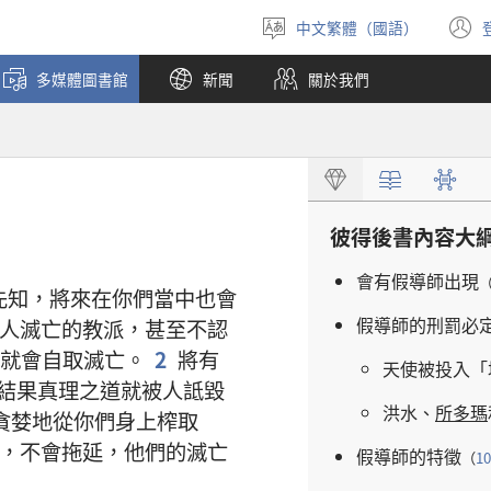
中文繁體（國語）
選
擇
多媒體圖書館
新聞
關於我們
語
言
彼得後書
內容
大
會
有
假導師
出現
先知
，
將來
在
你們
當中
也
會
假導師
的
刑罰
必
人
滅亡
的
教派
，
甚至
不
認
就
會
自
取
滅亡
。
2
將
有
天使
被
投入
「
結果
真理
之
道
就
被
人
詆毀
洪水
、
所多瑪
貪婪
地
從
你們
身上
榨取
，
不
會
拖延
，
他們
的
滅亡
假導師
的
特徵
（
10