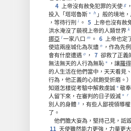
4
上帝
沒有
赦免
犯罪
的
天使
g
投入
「
塔塔魯斯
」
般
的
境地
，
h
*
，
等待
行刑
。
5
上帝
也
沒有
赦
i
洪水
淹沒
了
藐視
上帝
的
人類
世界
k
挪亞
一
家
八
口
。
6
上帝
也
定
l
m
使
這
兩
座
城
化
為
灰燼
，
作為
先例
n
會
有
什麼
遭遇
，
7
卻
救
了
正義
o
無法無天
的
人
行為
無恥
，
讓
羅得
*
的
人
生活
在
他們
當中
，
天天
看見
行為
，
他
正義
的
心
就
飽受
折磨
。
知道
怎樣
從
考驗
中
解救
虔誠
敬奉
*
人
留
下來
，
在
審判
的
日子
毀滅
r
*
別人
的
身體
，
有些
人
鄙視
領導權
s
了
。
他們
膽大妄為
，
堅持己見
，
詆
11
天使
雖然
能力
更
強
，
力量
更