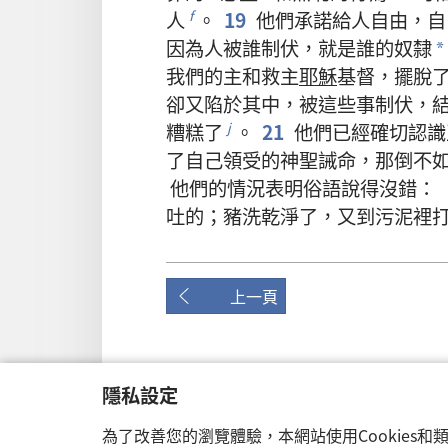
人
。
19
他們
承諾
給
人
自由
，
自
f
因為
人
被
誰
制伏
，
就是
誰
的
奴隸
*
我們
的
主
和
救主
耶穌
基督
，
擺脫
卻
又
陷於
其中
，
被
這些
事
制伏
，
糟糕
了
。
21
他們
已經
確切
認識
j
了
自己
領受
的
神聖
誡命
，
那
倒
不
他們
的
情況
表明
俗語
說
得
沒
錯
：
吐
的
；
豬
洗
乾淨
了
，
又
到
污泥
裡
上一頁
隱私設定
此出版物的版權聲明
Copyright
©
2026
Watch Tower Bible and Tract S
為了改善您的瀏覽體驗，本網站使用Cookies