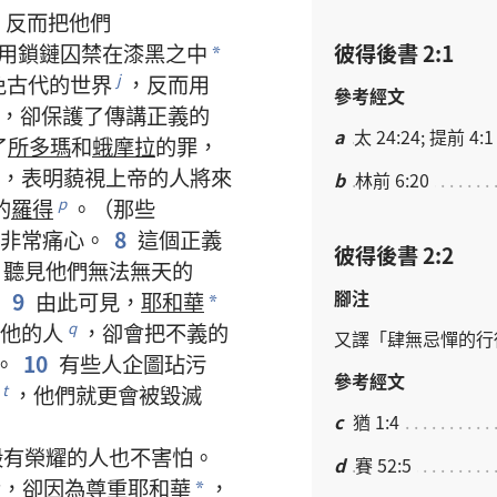
，
反而
把
他們
彼得後書 2:1
用
鎖鏈
囚禁
在
漆黑
之
中
*
免
古代
的
世界
，
反而
用
j
參考經文
，
卻
保護
了
傳講
正義
的
a
太 24:24; 提前 4:1
了
所多瑪
和
蛾摩拉
的
罪
，
，
表明
藐視
上帝
的
人
將來
b
林前 6:20
的
羅得
。（
那些
p
非常
痛心
。
8
這個
正義
彼得後書 2:2
、
聽見
他們
無法無天
的
腳注
）
9
由此可見
，
耶和華
*
他
的
人
，
卻
會
把
不義
的
q
又
譯
「
肆無忌憚
的
行
。
10
有些
人
企圖
玷污
參考經文
，
他們
就
更
會
被
毀滅
t
c
猶 1:4
毀
有
榮耀
的
人
也
不
害怕
。
d
賽 52:5
大
，
卻
因為
尊重
耶和華
，
*