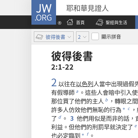
JW.ORG
耶和華見證人
首頁
聖經與生活
顯示拼音
彼得後書
2
彼得後書
2:1-22
2
以往
在
以色列
人
當中
出現
過
假
有
假導師
。
這些
人
會
暗中
引
入
使
a
那
位
買
了
他們
的
主人
，
轉眼之間
b
許多
人
仿效
他們
無恥
的
行為
，
c
*
了
。
3
他們
用
似是而非
的
話
，
d
利益
。
但
他們
的
刑罰
早
就
決定
了
e
也
必定
臨到
。
f
*