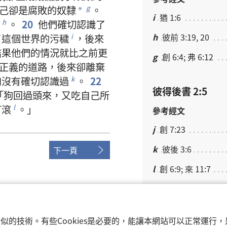
己
卻
是
腐敗
的
奴隸
。
g
*
i
猶 1:6
。
20
他們
確切
認識
了
h
h
彼前 3:19, 20
了
這個
世界
的
污穢
，
後來
i
結果
他們
的
情況
就
比
之前
更
g
創 6:4; 弗 6:12
正義
的
道路
，
後來
卻
離棄
如
沒有
確切
認識
過
。
22
k
彼得後書 2:5
「
狗
回
過
頭
來
，
又
吃
自己
所
打滾
。」
l
參考經文
j
創 7:23
k
彼後 3:6
下一頁
l
創 6:9; 來 11:7
m
創 8:18
ociety of Pennsylvania.
和類似的技術。有些Cookies是必要的，能讓本網站可以正常運
彼得後書 2:6