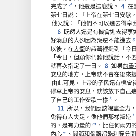
完成
了
，
他
還是
這麼
說
。
4
在
d
第
七
日
說
：「
上帝
在
第
七
日
安歇
他
又
說
：「
他們
不
可以
進去
得享
6
既然
人
還是
有
機會
進去
得享
好消息
的
人
卻
因為
叛逆
不
能
進去
g
以後
，
在
大衛
的
詩篇
裡
提
到
「
今
「
今日
，
但願
你們
聽
他
說話
，
不
就
再次
指定
了
一
日
。
8
如果
約書
安息
的
地方
，
上帝
就
不
會
在
後來
由此可見
，
上帝
的
子民
還
有
機會
得享
上帝
的
安息
，
就
該
放
下
自己
了
自己
的
工作
安歇
一樣
。
k
11
所以
，
我們
應該
竭盡全力
免得
有
人
失足
，
像
他們
那樣
叛逆
l
的
，
是
有
力量
的
，
比
任何
兩
刃
m
內心
、
關節
和
骨髓
都
能
刺
穿
分開
*