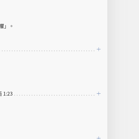
懼
」。
西 1:23