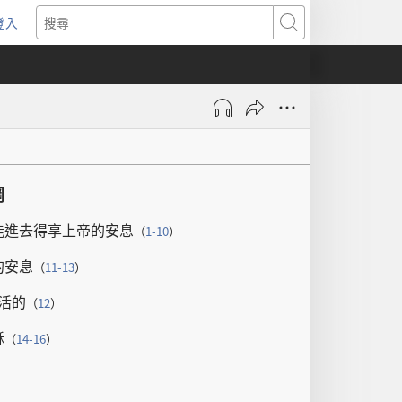
登入
（開
搜
啟
尋
新
視
窗）
綱
能
進去
得享
上帝
的
安息
（
1-10
）
的
安息
（
11-13
）
活
的
（
12
）
穌
（
14-16
）