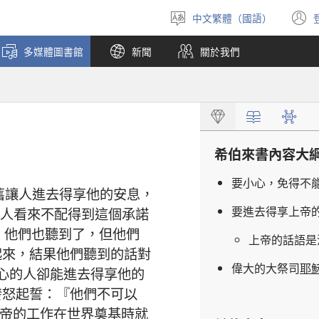
中文繁體（國語）
選
擇
多媒體圖書館
新聞
關於我們
語
言
希伯來書
內容
大
要
小心
，
免得
不
舊
讓
人
進去
得享
他
的
安息
，
要
進去
得享
上帝
人
看來
不配
得到
這個
承諾
，
他們
也
聽
到
了
，
但
他們
上帝
的
話語
是
起來
，
結果
他們
聽
到
的
話
對
偉大
的
大祭司
耶
心
的
人
卻
能
進去
得享
他
的
發怒
起誓
：『
他們
不
可以
帝
的
工作
在
世界
奠基
時
就