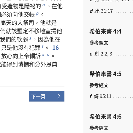
有
受造物
是
隱祕
的
。
在
他
o
d
出 31:17
們
必須
向
他
交帳
。
p
了
高天
的
大祭司
，
他
就是
們
就
該
堅定不移
地
宣揚
他
希伯來書 4:4
我們
的
軟弱
，
因為
他
在
s
參考經文
，
只是
他
沒有
犯罪
。
16
t
e
創 2:2, 3
，
放心
向
上帝
傾訴
。
u
*
就
能
得到
憐憫
和
分外
恩典
希伯來書 4:5
參考經文
f
詩 95:11
下一頁
希伯來書 4:6
參考經文