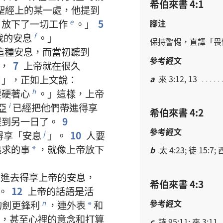
希伯來書 4:1
聖經
上
的
某
一
處
，
他
提
到
腳注
，
放
下
了
一切
工作
。」
5
e
我
的
安息
。」
f
保持
警惕
，
直譯
「
畏
這
種
安息
，
而
當初
聽
到
參考經文
，
7
上帝
就
在
很
久
a
來 3:12, 13
日
」，
正如
上文
說
：
要
硬
著
心
。」
這樣
，
上帝
h
亞
已經
把
他們
帶
進
得享
i
希伯來書 4:2
提
到
另
一
日
了
。
9
參考經文
得享
「
安息
」。
10
人
要
j
追求
的
事
，
就
像
上帝
放
下
b
太 4:23; 徒 15:7; 
*
，
進去
得享
上帝
的
安息
，
希伯來書 4:3
。
12
上帝
的
話語
是
活
參考經文
的
劍
更
鋒利
，
連
外表
和
n
*
，
甚至
心裡
的
意念
和
打算
c
詩 95:11; 來 3:11