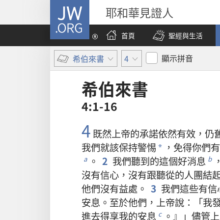
JW.ORG
耶和華見證人
首頁
聖經與生活
顯示拼音
希伯來書
4
希伯來書
4:1-16
4
既然
上帝
的
承諾
依然
有效
，
仍
我們
就
該
保持
警惕
，
免得
你們
有
*
。
2
我們
聽
到
的
這個
好消息
a
b
沒有
信心
，
沒有
跟
聽從
的
人
團結
他們
沒有
益處
。
3
我們
這些
有
信
安息
。
至於
他們
，
上帝
說
：「
我
進去
得享
我
的
安息
。』」
儘管
上
c