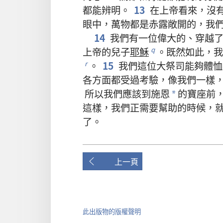
都
能
辨明
。
13
在
上帝
看來
，
沒
眼
中
，
萬物
都
是
赤露
敞開
的
，
我
14
我們
有
一
位
偉大
的
、
穿越
上帝
的
兒子
耶穌
。
既然
如此
，
我
q
。
15
我們
這
位
大祭司
能夠
體恤
r
各
方面
都
受
過
考驗
，
像
我們
一樣
所以
我們
應該
到
施
恩
的
寶座
前
*
這樣
，
我們
正
需要
幫助
的
時候
，
了
。
上一頁
此出版物的版權聲明