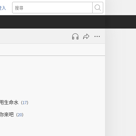
登入
（開
搜
啟
尋
新
視
窗）
）
用
生命水
（
17
）
你
來
吧
（
20
）