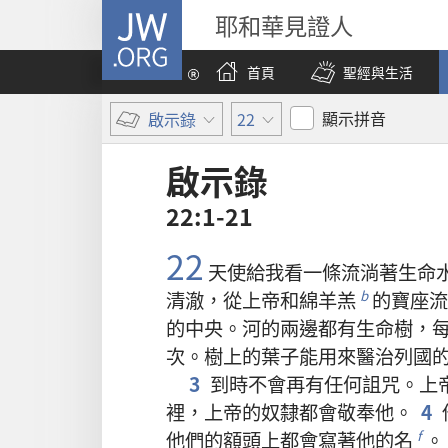
JW.ORG
耶和華見證人
首頁
聖經與生活
顯示拼音
啟示錄
22
啟示錄
22:1-21
22
天使
給
我
看
一
條
流淌
著
生命
清澈
，
從
上帝
和
綿羊羔
的
寶座
流
b
的
中央
。
河
的
兩邊
都
有
生命樹
，
次
。
樹
上
的
葉子
能
用
來
醫治
列國
3
到時
不
會
再
有
任何
詛咒
。
上
裡
，
上帝
的
奴隸
都
會
敬奉
他
。
4
他們
的
額頭
上
都
會
寫
著
他
的
名
。
f