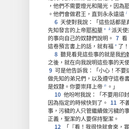
，
他們
不
需要
燈光
和
陽光
，
因為
。
他們
會
做
君王
，
直到
永永遠遠
i
6
天使
對
我
說
：「
這些
話
都
是
先知
發言
的
上帝
耶和華
派
天使
k
*
的
事
向
自己
的
奴隸們
說明
。
7
看
這
卷
預言書
上
的
話
，
就
有
福
了
！
*
8
聽見
看見
這些
事
的
就是
我
約
之後
，
就
在
向
我
說明
這些
事
的
天
9
可是
他
告訴
我
：「
小心
！
不要
做
先知
的
弟兄們
，
以及
遵守
這
卷
是
奴隸
。
你
要
崇拜
上帝
。」
n
10
他
吩咐
我
說
：「
不要
用
印
因為
指定
的
時候
快
到
了
。
11
不
事
，
污穢
的
人
只管
繼續
做
污穢
的
正義
，
聖潔
的
人
要
保持
聖潔
。
12
「『
看
！
我
很
快
就
會
來
，