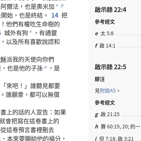
是
阿爾法
，
也
是
奧米加
p
*
啟示錄 22:4
是
開始
，
也
是
終結
。
14
把
參考經文
！
他們
有
權
吃
生命樹
的
5
城
外
有
狗
，
有
通靈
e
太 5:8
*
，
以及
所有
喜歡
說謊
和
f
啟 14:1
耶穌
派
我
的
天使
向
你們
啟示錄 22:5
根
，
也
是
他
的
子孫
，
是
u
腳注
：「
來
吧
！」
誰
聽見
都
要
見
附錄
A5
。
。
誰
願意
，
都
可以
無償
參考經文
言書
上
的
話
的
人
宣告
：
如果
g
啟 21:25
就
會
把
寫
在
這
卷
書
上
的
h
賽 60:19, 20; 約一 
人
從
這
卷
預言書
裡
刪
去
上
、
本來
要
賜
給
他
的
福分
，
i
但 7:18; 啟 3:21