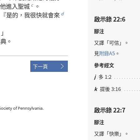
他
進入
聖城
。
c
：『
是
的
，
我
很
快
就
會
來
d
啟示錄 22:6
腳注
。」
恩典
。
又
譯
「
可
信
」。
見
附錄
A5
。
參考經文
下一頁
j
多 1:2
k
提後 3:16
ociety of Pennsylvania.
啟示錄 22:7
腳注
又
譯
「
快樂
」。