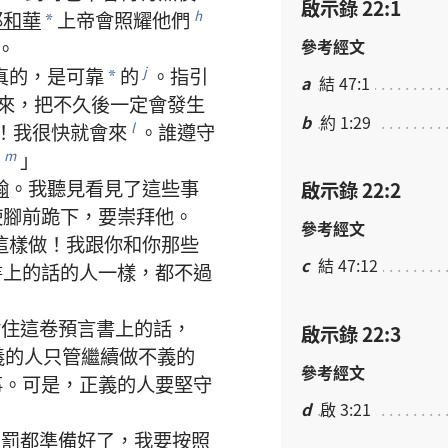
啟示錄 22:1
耶和華
上帝
會
照耀
他們
h
*
參考經文
。
真
的
，
是
可靠
的
。
指引
j
*
a
結 47:1
來
，
把
不久
後
一定
會
發生
b
約 1:29
！
我
很
快
就
會
來
。
誰
遵守
l
」
m
翰
。
我
聽見
看見
了
這些
事
啟示錄 22:2
使
腳
前
跪
下
，
要
崇拜
他
。
參考經文
這樣
做
！
我
跟
你
和
你
那些
c
結 47:12
書
上
的
話
的
人
一樣
，
都
不過
封
住
這
卷
預言書
上
的
話
，
啟示錄 22:3
義
的
人
只管
繼續
做
不義
的
參考經文
事
。
可是
，
正義
的
人
要
堅守
d
啟 3:21
賞罰
都
準備
好
了
，
我
要
按照