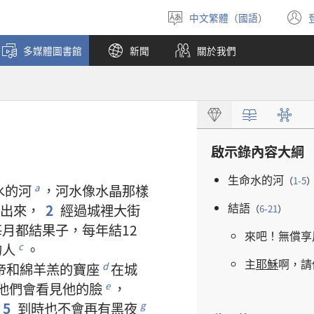
中文繁體（國語）
選
擇
多媒體圖書館
新聞
關於我們
語
言
啟示錄
內容
大綱
生命水
的
河
（
1-5
水
的
河
，
河水
像
水晶
那樣
a
結語
出來
，
2
經過
城
裡
大街
（
6-21
）
每
月
都
結
果子
，
每
年
結
12
來
吧
！
無償
享
的
人
。
c
主
耶穌
啊
，
請
帝
和
綿羊羔
的
寶座
在
城
d
他們
會
看見
他
的
臉
，
e
5
到時
也
不
會
再
有
黑夜
g