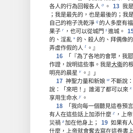
各
人
的
行為
回報
各
人
。
13
我
o
；
我
是
最
先
的
，
也
是
最後
的
；
我
自己
的
袍子
洗
乾淨
的
人
多麼
有
福
q
果子
，
也
可以
從
城門
進
城
。
1
r
s
的
、
淫亂
的
、
殺
人
的
、
拜
偶像
的
*
弄虛作假
的
人
。』
t
16
「『
為了
各
地
的
會眾
，
我
作證
，
說明
這些
事
。
我
是
大衛
的
明亮
的
晨星
。』」
v
17
神聖力量
和
新娘
不斷
說
w
說
：「
來
吧
！」
誰
渴
了
都
可以
來
x
享用
生命水
。
y
18
「
我
向
每
一
個
聽見
這
卷
預
有
人
在
這些
話
上
加添
什麼
，
上帝
z
災禍
加
在
他
身上
；
19
如果
有
a
什麼
，
上帝
就
會
奪
去
寫
在
這
卷
書