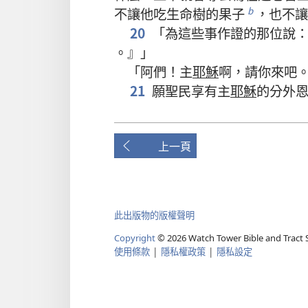
不
讓
他
吃
生命樹
的
果子
，
也
不
讓
b
20
「
為
這些
事
作證
的
那
位
說
。』」
「
阿們
！
主
耶穌
啊
，
請
你
來
吧
21
願
聖民
享有
主
耶穌
的
分外
上一頁
此出版物的版權聲明
Copyright
©
2026
Watch Tower Bible and Tract S
使用條款
|
隱私權政策
|
隱私設定