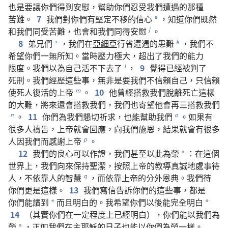
也
是
要
讓
你們
得到
安慰
，
幫助
你們
忍受
我們
遭遇
的
那
種
苦難
。
7
我們
對
你們
有
堅定不移
的
信心
，
知道
你們
既然
*
和
我們
同
受
苦難
，
也
會
和
我們
同
得
安慰
。
j
8
弟兄們
，
我們
在
亞細亞
行省
遭遇
的
患難
，
我們
不
k
*
希望
你們
一無所知
。
當時
壓力
極
大
，
超出
了
我們
的
能力
限度
。
我們
以為
自己
活
不
下去
了
，
9
覺得
已經
被
判
了
l
死刑
。
我們
經歷
這些
事
，
無非
是
要
我們
不
信賴
自己
，
只
信賴
使
死人
復活
的
上帝
。
10
他
曾經
搭救
我們
脫離
死亡
這樣
m
的
大難
，
將來
還
會
搭救
我們
，
我們
也
寄望
他
會
再三
搭救
我們
。
11
你們
為
我們
懇切
祈求
，
也
能
幫助
我們
。
如果
有
n
o
很
多
人
禱告
，
上帝
就
會
回應
，
向
我們
施
恩
，
結果
就
會
有
很
多
人
因
我們
而
感謝
上帝
。
p
12
我們
的
良心
可以
作證
，
我們
甚至
以
此
為
榮
：
在
這個
*
世界
上
，
我們
向來
保持
聖潔
，
按照
上帝
的
教導
真誠
地
處事
待
人
，
不
依靠
人
的
智慧
，
而
依靠
上帝
的
分外
恩典
。
我們
待
q
你們
更
是
這樣
。
13
我們
寫
信
告訴
你們
的
這些
事
，
都
是
你們
能
讀
到
而且
明白
的
。
我
希望
你們
以後
能
完全
明白
*
*
14
（
其實
你們
在
一定
程度
上
已經
明白
），
你們
能
以
我們
為
榮
，
正如
我們
在
主
耶穌
的
日子
也
能
以
你們
為
榮
一樣
。
*