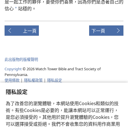
是
一起
工作
的
夥伴
，
要
使
你們
喜樂
，
因為
你們
是
憑
著
自己
的
信心
站穩
的
。
*
上一頁
下一頁
此出版物的版權聲明
Copyright
©
2026
Watch Tower Bible and Tract Society of
Pennsylvania.
使用條款
|
隱私權政策
|
隱私設定
隱私設定
為了改善您的瀏覽體驗，本網站使用Cookies和類似的技
術。有些Cookies是必要的，能讓本網站可以正常運行，
是您必須接受的。其他用於提升瀏覽體驗的Cookies，您
可以選擇接受或拒絕。我們不會收集您的資料用作商業用