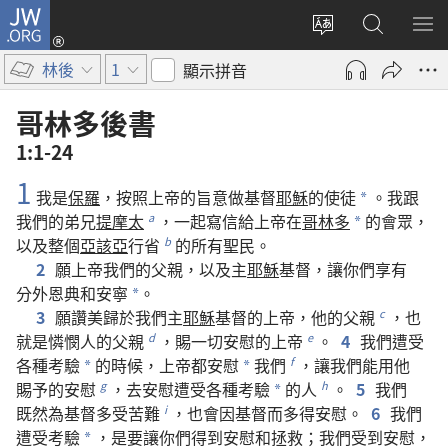
JW.ORG
登
入
更
搜
顯
（開
改
尋
示
林後
1
顯示拼音
啟
網
JW.ORG
選
新
站
單
哥林多後書
視
語
1:1-24
窗）
言
1
我
是
保羅
，
按照
上帝
的
旨意
做
基督
耶穌
的
使徒
。
我
跟
*
我們
的
弟兄
提摩太
，
一起
寫
信
給
上帝
在
哥林多
的
會眾
，
a
*
以及
整個
亞該亞
行省
的
所有
聖民
。
b
2
願
上帝
我們
的
父親
，
以及
主
耶穌
基督
，
讓
你們
享有
分外
恩典
和
安寧
。
*
3
願
讚美
歸於
我們
主
耶穌
基督
的
上帝
，
他
的
父親
，
也
c
就是
憐憫
人
的
父親
，
賜
一切
安慰
的
上帝
。
4
我們
遭受
d
e
各
種
考驗
的
時候
，
上帝
都
安慰
我們
，
讓
我們
能
用
他
f
*
*
賜予
的
安慰
，
去
安慰
遭受
各
種
考驗
的
人
。
5
我們
g
h
*
既然
為
基督
多
受
苦難
，
也
會
因
基督
而
多
得
安慰
。
6
我們
i
遭受
考驗
，
是
要
讓
你們
得到
安慰
和
拯救
；
我們
受
到
安慰
，
*