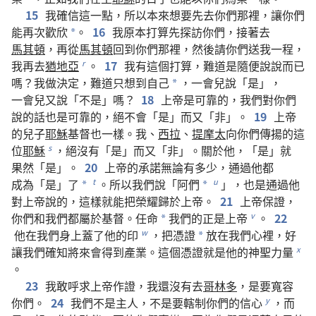
15
我
確信
這
一
點
，
所以
本來
想
要
先
去
你們
那裡
，
讓
你們
能
再次
歡欣
。
16
我
原本
打算
先
探訪
你們
，
接著
去
*
馬其頓
，
再
從
馬其頓
回
到
你們
那裡
，
然後
請
你們
送
我
一
程
，
我
再
去
猶地亞
。
17
我
有
這個
打算
，
難道
是
隨便
說說
而已
r
嗎
？
我
做
決定
，
難道
只
想
到
自己
，
一會兒
說
「
是
」，
*
一會兒
又
說
「
不
是
」
嗎
？
18
上帝
是
可靠
的
，
我們
對
你們
說
的
話
也
是
可靠
的
，
絕
不
會
「
是
」
而
又
「
非
」。
19
上帝
的
兒子
耶穌
基督
也
一樣
。
我
、
西拉
、
提摩太
向
你們
傳揚
的
這
位
耶穌
，
絕
沒有
「
是
」
而
又
「
非
」。
關於
他
，「
是
」
就
s
果然
「
是
」。
20
上帝
的
承諾
無論
有
多少
，
通過
他
都
成為
「
是
」
了
。
所以
我們
說
「
阿們
」，
也
是
通過
他
t
u
*
*
對
上帝
說
的
，
這樣
就
能
把
榮耀
歸於
上帝
。
21
上帝
保證
，
你們
和
我們
都
屬於
基督
。
任命
我們
的
正
是
上帝
。
22
v
*
他
在
我們
身上
蓋
了
他
的
印
，
把
憑證
放
在
我們
心裡
，
好
w
*
讓
我們
確知
將來
會
得到
產業
。
這個
憑證
就是
他
的
神聖力量
x
。
23
我
敢
呼求
上帝
作證
，
我
還
沒有
去
哥林多
，
是
要
寬容
你們
。
24
我們
不
是
主人
，
不
是
要
轄制
你們
的
信心
，
而
y