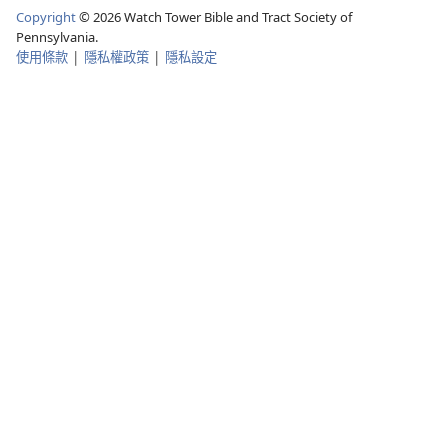
Copyright
©
2026
Watch Tower Bible and Tract Society of
Pennsylvania.
使用條款
|
隱私權政策
|
隱私設定