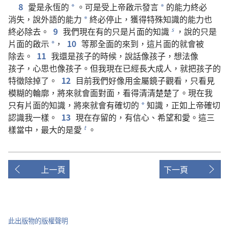
8
愛
是
永恆
的
。
可是
受
上帝
啟示
發言
的
能力
終必
*
*
消失
，
說
外語
的
能力
終必
停止
，
獲得
特殊
知識
的
能力
也
*
終必
除去
。
9
我們
現在
有
的
只是
片面
的
知識
，
說
的
只是
s
片面
的
啟示
，
10
等
那
全面
的
來
到
，
這
片面
的
就
會
被
*
除去
。
11
我
還是
孩子
的
時候
，
說話
像
孩子
，
想法
像
孩子
，
心思
也
像
孩子
。
但
我
現在
已經
長大
成人
，
就
把
孩子
的
特徵
除
掉
了
。
12
目前
我們
好像
用
金屬
鏡子
觀看
，
只
看見
模糊
的
輪廓
，
將來
就
會
面對面
，
看
得
清清楚楚
了
。
現在
我
只有
片面
的
知識
，
將來
就
會
有
確切
的
知識
，
正如
上帝
確切
*
認識
我
一樣
。
13
現在
存留
的
，
有
信心
、
希望
和
愛
。
這
三
樣
當中
，
最
大
的
是
愛
。
t
上一頁
下一頁
此出版物的版權聲明