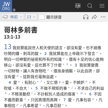
JW.ORG
登
入
更
搜
顯
（開
改
尋
示
林前
13
顯示拼音
啟
網
JW.ORG
選
新
站
單
哥林多前書
視
語
13:1-13
窗）
言
13
我
就算
能
說
世人
和
天使
的
語言
，
卻
沒有
愛
，
也
不過
像
吵鬧
的
鑼
、
刺耳
的
鈸
。
2
我
就算
能
在
上帝
啟示
下
發言
，
*
明白
一切
神聖
的
祕密
和
所有
的
知識
，
還
有
十足
的
信心
能夠
a
移
山
，
卻
沒有
愛
，
這
也
算
不
了
什麼
。
3
我
就算
變賣
b
*
一切
財物
，
讓
人
有
食物
吃
，
還
捨身
捐軀
，
以
此
自誇
，
卻
c
沒有
愛
，
這
對
我
也
毫
無
益處
。
d
4
愛
，
有
耐心
，
又
仁慈
。
愛
，
不
嫉妒
，
不
e
f
g
h
*
吹噓
，
不
自大
，
5
不
做
不
規矩
的
事
，
不
求
自己
的
利益
i
j
*
，
不
輕易
動怒
，
不
計較
別人
造成
的
傷害
，
6
不
因
k
l
m
*
不義
而
歡喜
，
只
因
真理
而
高興
。
7
愛
，
凡
事
包容
，
凡
n
o
事
相信
，
凡
事
希望
，
凡
事
忍耐
。
p
q
r