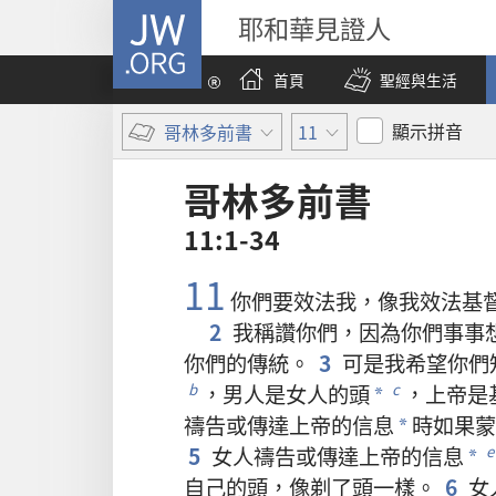
JW.ORG
耶和華見證人
首頁
聖經與生活
顯示拼音
哥林多前書
11
哥林多前書
11:1-34
11
你們
要
效法
我
，
像
我
效法
基
2
我
稱讚
你們
，
因為
你們
事事
你們
的
傳統
。
3
可是
我
希望
你們
，
男人
是
女人
的
頭
，
上帝
是
b
c
*
禱告
或
傳達
上帝
的
信息
時
如果
蒙
*
5
女人
禱告
或
傳達
上帝
的
信息
e
*
自己
的
頭
，
像
剃
了
頭
一樣
。
6
女