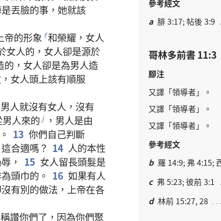
參考經文
掉
是
丟臉
的
事
，
她
就
該
a
腓 3:17; 帖後 3:9
上帝
的
形象
和
榮耀
，
女人
f
於
女人
的
，
女人
卻
是
源
於
哥林多前書 11:3
造
的
，
女人
卻
是
為
男人
造
腳注
故
，
女人
頭
上
該
有
順服
又
譯
「
領導者
」。
有
男人
就
沒有
女人
，
沒有
又
譯
「
領導者
」。
從
男人
來
的
，
男人
是
由
j
又
譯
「
領導者
」。
。
13
你們
自己
判斷
參考經文
，
這
合適
嗎
？
14
人
的
本性
恥辱
，
15
女人
留
長
頭髮
是
b
羅 14:9; 弗 4:15; 
作為
頭巾
的
。
16
如果
有
人
c
弗 5:23; 彼前 3:1
卻
沒有
別
的
做法
，
上帝
在
各
d
林前 15:27, 28
不
稱讚
你們
了
，
因為
你們
聚