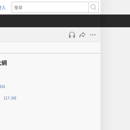
登入
（開
搜
啟
尋
新
視
窗）
大綱
）
16
）
」
（
17-34
）