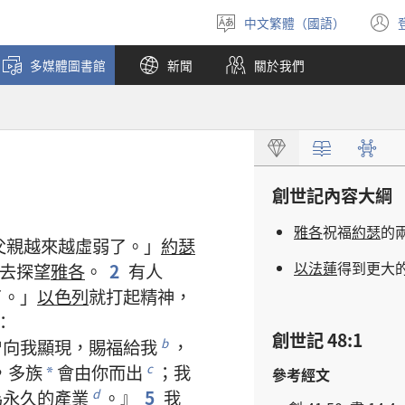
中文繁體（國語）
選
擇
多媒體圖書館
新聞
關於我們
語
言
創世記
內容
大綱
雅各
祝福
約瑟
的
父親
越來越
虛弱
了
。」
約瑟
以法蓮
得到
更
大
去
探望
雅各
。
2
有
人
了
。」
以色列
就
打
起
精神
，
：
創世記 48:1
曾
向
我
顯現
，
賜
福
給
我
，
b
，
多
族
會
由
你
而
出
；
我
c
參考經文
*
為
永久
的
產業
。』
5
我
d