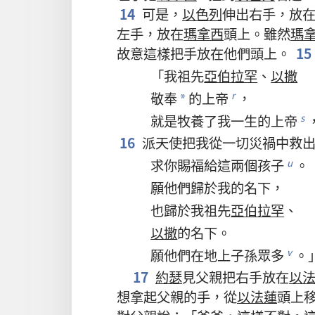
14
可是
，
以色列
伸
出
右手
，
放
左手
，
放
在
瑪拿西
頭
上
。
雖然
瑪
故意
這樣
把
手
放
在
他們
頭
上
。
15
「
我
祖先
亞伯拉罕
、
以撒
敬奉
的
上帝
，
r
*
就是
牧養
了
我
一生
的
上帝
s
16
派
天使
把
我
從
一切
災禍
中
救
求
你
賜
福
給
這
兩
個
孩子
。
u
願
他們
歸於
我
的
名下
，
也
歸於
我
祖先
亞伯拉罕
、
以撒
的
名下
。
願
他們
在
地
上
子孫
眾多
。
v
17
約瑟
見
父親
把
右手
放
在
以
想
拿
起
父親
的
手
，
從
以法蓮
頭
上