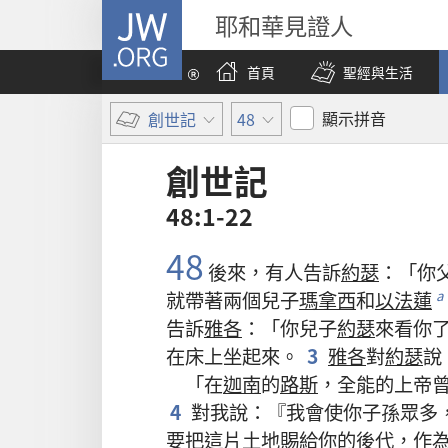
JW.ORG
耶和華見證人
首頁
聖經與生活
顯示拼音
創世記
48
創世記
48:1-22
48
後來
，
有
人
告訴
約瑟
：「
你
就
帶
著
兩
個
兒子
瑪拿西
和
以法蓮
a
告訴
雅各
：「
你
兒子
約瑟
來
看
你
在
床
上
坐
起來
。
3
雅各
對
約瑟
說
「
在
迦南
的
路斯
，
全能
的
上帝
4
對
我
說
：『
我
會
使
你
子孫
眾多
要
把
這
片
土地
賜
給
你
的
後代
，
作