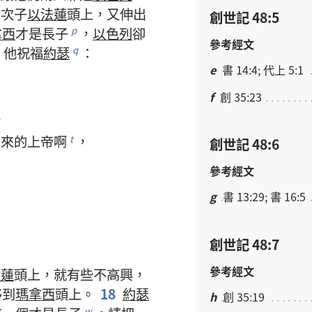
在
次子
以法蓮
頭
上
，
又
伸
出
創世記 48:5
拿西
才
是
長子
，
以色列
卻
p
參考經文
他
祝福
約瑟
：
q
e
書 14:4; 代上 5:1
f
創 35:23
，
出來
的
上帝
啊
，
t
創世記 48:6
參考經文
g
書 13:29; 書 16:5
創世記 48:7
」
參考經文
法蓮
頭
上
，
就
有些
不
高興
，
移
到
瑪拿西
頭
上
。
18
約瑟
h
創 35:19
w