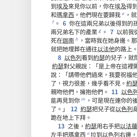
到
埃及
來
見
你
以前
，
你
在
埃及
得
和
瑪拿西
，
他們
現在
要
歸
我
，
就
e
。
6
你
在
這
兩
兄弟
以後
得到
的
f
兩
兄弟
名下
的
產業
。
7
以前
我
g
死
在
迦南
，
當時
我
在
她
身邊
。
那
h
就
把
她
埋葬
在
通
往
以法他
的
路
上
8
以色列
看
到
約瑟
的
兒子
，
就
約瑟
對
父親
說
：「
是
上帝
在
這裡
說
：「
請
帶
他們
過來
，
我
要
祝福
了
，
視力
很
差
，
幾乎
看
不
見
。
約
親吻
他們
，
擁抱
他們
。
11
以色
能
再
見
到
你
，
可是
現在
連
你
的
m
了
。」
12
約瑟
把
兒子
從
以色列
跪
在
地
上
下拜
。
13
之後
，
約瑟
用
右手
把
以法
左手
把
瑪拿西
拉
到
以色列
右邊
，
o