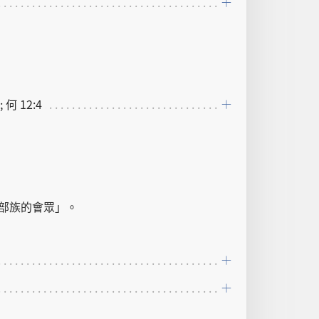
; 何 12:4
部族
的
會眾
」。