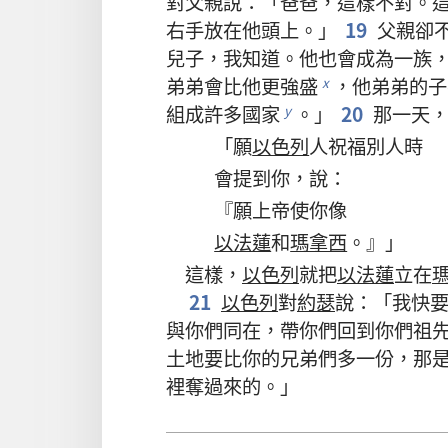
對
父親
說
：「
爸爸
，
這樣
不對
。
右手
放
在
他
頭
上
。」
19
父親
卻
兒子
，
我
知道
。
他
也
會
成為
一
族
弟弟
會
比
他
更
強盛
，
他
弟弟
的
子
x
組成
許多
國家
。」
20
那
一
天
y
「
願
以色列
人
祝福
別人
時
會
提
到
你
，
說
：
『
願
上帝
使
你
像
以法蓮
和
瑪拿西
。』」
這樣
，
以色列
就
把
以法蓮
立
在
21
以色列
對
約瑟
說
：「
我
快
與
你們
同
在
，
帶
你們
回
到
你們
祖
土地
要
比
你
的
兄弟們
多
一
份
，
那
裡
奪
過來
的
。」