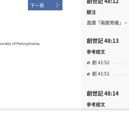
創世記 48:12
下一頁
腳注
直譯
「
兩膝
旁邊
」。
創世記 48:13
ociety of Pennsylvania.
參考經文
n
創 41:52
o
創 41:51
創世記 48:14
參考經文
p
創 41:51; 創 46:20