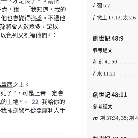
這
一
個
才
是
長子
。
請
把
i
彌 5:2
不
肯
，
說
：「
我
知道
，
我
的
j
撒上 17:12; 太 2:6
，
他
也
會
變
得
強盛
。
不過
他
孫
將
會
人數
眾多
，
足以
，
以色列
又
祝福
他們
：
z
創世記 48:9
參考經文
k
創 41:50
l
來 11:21
瑪拿西
之
上
。
要
死
了
，
可是
上帝
一定
會
a
創世記 48:11
先
的
土地
。
22
我
給
你
的
b
參考經文
是
我
揮
劍
彎
弓
從
亞摩利
人
手
m
創 37:34, 35; 創 4