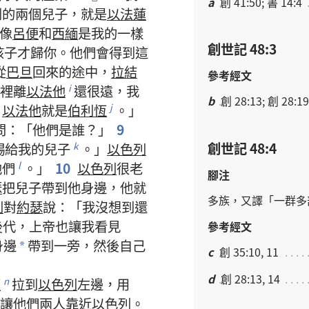
a
創 41:50; 書 14:4
到
的
兩
個
兒子
，
就是
以法蓮
像
呂便
和
西緬
是
我
的
一樣
創世記 48:3
孩子
才
歸
你
。
他們
會
得到
這
從
巴旦
回來
的
途
中
，
拉結
參考經文
裡
離
以法他
還
很
遠
，
我
i
b
創 28:13; 創 28:19
。
以法他
就是
伯利恆
。」
j
問
：「
他們
是
誰
？」
9
創世記 48:4
賜
給
我
的
兒子
。」
以色列
k
他們
。」
10
以色列
很
老
l
腳注
瑟
把
兒子
帶
到
他
身邊
，
他
就
多
族
，
又
譯
「
一
群
多
列
對
約瑟
說
：「
我
沒
想
到
還
後代
，
上帝
也
讓
我
看見
參考經文
身邊
帶
到
一旁
，
然後
自己
*
c
創 35:10, 11
d
創 28:13, 14
蓮
拉
到
以色列
左邊
，
用
n
讓
他們
兩
人
靠近
以色列
。