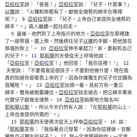
亞伯拉罕
說
：「
爸爸
！」
亞伯拉罕
說
：「
兒子
，
什麼
事
？」
以撒
說
：「
火種
和
柴
都
有
了
，
獻
做
全燒祭
的
綿羊
在
哪裡
呢
？」
8
亞伯拉罕
說
：「
兒子
，
上帝
自己
會
提供
全燒祭
的
綿羊
。」
兩
人
繼續
一起
往
前
走
。
e
9
最後
，
他們
到
了
上帝
指示
的
地方
。
亞伯拉罕
在
那裡
建
了
一
座
祭壇
，
擺
上
柴
，
然後
綁
住
兒子
以撒
的
手
腳
，
把
他
放
在
祭壇
的
柴
上
。
10
亞伯拉罕
伸手
拿
起
刀
來
，
要
殺
死
自己
f
*
的
兒子
。
11
耶和華
的
天使
從
天
上
呼喚
他
說
：
g
「
亞伯拉罕
！
亞伯拉罕
！」
他
回答
：「
我
在
這裡
！
」
12
*
天使
說
：「
不要
傷害
這個
孩子
，
不要
對
他
做
什麼
。
現在
我
真
的
知道
你
是
敬畏
上帝
的
了
，
因為
你
連
獨生
的
兒子
也
甘願
為
我
犧牲
。」
13
亞伯拉罕
抬頭
一
看
，
見
前方
有
一
隻
公
h
綿羊
，
雙角
被
樹叢
纏
住
。
亞伯拉罕
就
走
過去
，
把
公
綿羊
牽
來
代替
兒子
獻
做
全燒祭
。
14
亞伯拉罕
給
那
地方
取名
叫
耶和華以勒
。
所以
今天
仍然
有
人
說
：「
在
耶和華
的
山
上
，
*
上帝
自
會
提供
所
需
的
。」
i
15
耶和華
的
天使
再次
從
天
上
呼喚
亞伯拉罕
，
16
說
：
「
耶和華
宣告
：『
我
指
著
自己
發誓
，
因為
你
這樣
做
，
甘願
j
犧牲
自己
獨生
的
兒子
，
17
我
一定
會
賜
福
給
你
，
一定
會
k