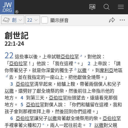
JW.ORG
登
入
更
搜
顯
（開
改
尋
示
創
22
顯示拼音
啟
網
JW.ORG
選
新
站
單
創世記
視
語
22:1-24
窗）
言
22
這些
事
以後
，
上帝
試驗
亞伯拉罕
，
對
他
說
：
a
「
亞伯拉罕
！」
他
說
：「
我
在
這裡
。」
2
上帝
說
：「
請
*
你
帶
著
兒子
，
就是
你
深愛
的
獨生子
以撒
，
到
摩利亞
地區
b
c
去
，
並
在
我
指定
的
一
座
山
上
，
把
他
獻
做
全燒祭
。」
d
3
亞伯拉罕
清早
起來
，
給
驢
上
鞍
，
帶
著
兩
個
僕人
和
兒子
以撒
，
還
劈
好
了
獻
全燒祭
的
柴
，
然後
前往
上帝
指示
他
的
地方
。
4
到
第
三
天
，
亞伯拉罕
抬頭
望
去
，
遠遠
看見
那個
地方
。
5
亞伯拉罕
對
僕人
說
：「
你們
和
驢
留
在
這裡
，
我
和
孩子
會
到
那裡
崇拜
上帝
，
然後
回
到
你們
這裡
。」
6
亞伯拉罕
讓
兒子
以撒
背
著
獻
全燒祭
用
的
柴
。
亞伯拉罕
手
裡
拿
著
火種
和
刀
，
兩
人
一起
往
前
走
。
7
以撒
對
父親
*