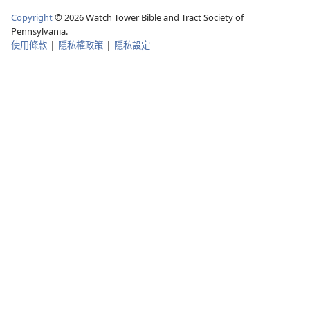
Copyright
©
2026
Watch Tower Bible and Tract Society of
Pennsylvania.
使用條款
|
隱私權政策
|
隱私設定