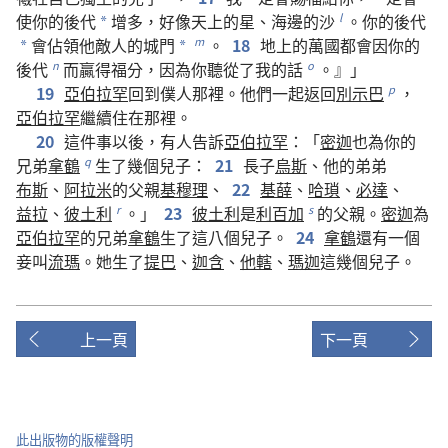
使
你
的
後代
增多
，
好像
天
上
的
星
、
海
邊
的
沙
。
你
的
後代
l
*
會
佔領
他
敵人
的
城門
。
18
地
上
的
萬國
都
會
因
你
的
m
*
*
後代
而
贏得
福分
，
因為
你
聽從
了
我
的
話
。』」
n
o
19
亞伯拉罕
回
到
僕人
那裡
。
他們
一起
返回
別示巴
，
p
亞伯拉罕
繼續
住
在
那裡
。
20
這
件
事
以後
，
有
人
告訴
亞伯拉罕
：「
密迦
也
為
你
的
兄弟
拿鶴
生
了
幾
個
兒子
：
21
長子
烏斯
、
他
的
弟弟
q
布斯
、
阿拉米
的
父親
基穆理
、
22
基薛
、
哈瑣
、
必達
、
益拉
、
彼土利
。」
23
彼土利
是
利百加
的
父親
。
密迦
為
r
s
亞伯拉罕
的
兄弟
拿鶴
生
了
這
八
個
兒子
。
24
拿鶴
還
有
一
個
妾
叫
流瑪
。
她
生
了
提巴
、
迦含
、
他轄
、
瑪迦
這
幾
個
兒子
。
上一頁
下一頁
此出版物的版權聲明