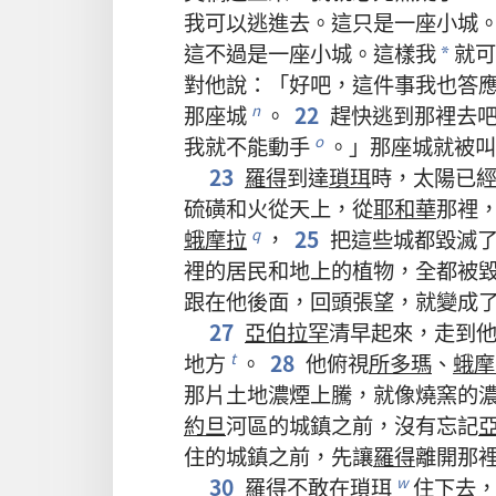
我
可以
逃
進去
。
這
只是
一
座
小城
這
不過
是
一
座
小城
。
這樣
我
就
可
*
對
他
說
：「
好
吧
，
這
件
事
我
也
答
那
座
城
。
22
趕快
逃
到
那裡
去
n
我
就
不
能
動手
。」
那
座
城
就
被
叫
o
23
羅得
到達
瑣珥
時
，
太陽
已
硫磺
和
火
從
天
上
，
從
耶和華
那裡
蛾摩拉
，
25
把
這些
城
都
毀滅
q
裡
的
居民
和
地
上
的
植物
，
全都
被
跟
在
他
後面
，
回頭
張望
，
就
變
成
27
亞伯拉罕
清早
起來
，
走
到
地方
。
28
他
俯視
所多瑪
、
蛾摩
t
那
片
土地
濃煙
上騰
，
就
像
燒窯
的
約旦
河區
的
城鎮
之前
，
沒有
忘記
住
的
城鎮
之前
，
先
讓
羅得
離開
那
30
羅得
不敢
在
瑣珥
住
下去
w