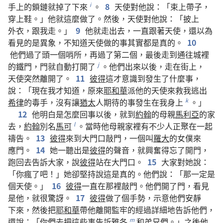
手
上
的
鎖鏈
就
掉
了
下來
。
8
天使
對
他
說
：「
束
上
帶子
，
i
穿
上
鞋
。」
他
就
這麼
做
了
。
然後
，
天使
對
他
說
：「
披
上
外衣
，
跟
我
走
。」
9
他
就
走
出去
，
一直
跟著
天使
，
還
以為
看見
的
是
異象
，
不
知道
天使
做
的
事
其實
都
是
真
的
。
10
他們
過
了
頭
一
個
哨所
，
再
過
了
第
二
個
，
最後
走
到
通
往
城
裡
的
鐵門
，
門
就
自動
打開
了
。
他們
出來
以後
，
走
在
街
上
，
j
天使
突然
離開
了
。
11
彼得
這
才
意識
到
發生
了
什麼
事
，
說
：「
現在
我
才
知道
，
原來
耶和華
派
他
的
天使
來
救
我
逃
出
希律
的
毒手
，
沒有
讓
猶太
人
期待
的
事
發生
在
我
身上
。」
k
12
他
明白
是
怎麼
回
事
以後
，
就
到
約翰
的
母親
馬利亞
的
家
去
，
約翰
別名
馬可
。
當時
他
母親
家
裡
有
不
少
人
正
聚
在
一起
l
禱告
。
13
彼得
來
到
大門口
敲
門
，
一
個
叫
羅大
的
女僕
來
應門
。
14
她
一
聽
出
是
彼得
的
聲音
，
就
興奮
得
忘
了
開門
，
跑
回去
告訴
大家
，
說
彼得
站
在
大門口
。
15
大家
對
她
說
：
「
你
瘋
了
吧
！」
她
卻
堅持
說
這
是
真
的
。
他們
說
：「
那
一定
是
個
天使
。」
16
彼得
一直
在
那裡
敲
門
。
他們
開
了
門
，
看見
是
他
，
就
很
驚訝
。
17
彼得
做
了
個
手勢
，
示意
他們
安靜
下來
，
然後
把
耶和華
帶
他
離開
監牢
的
經過
詳細
地
告訴
他們
，
還
說
：「
你們
去
把
這些
事
告訴
雅各
和
弟兄們
。」
之後
他
m