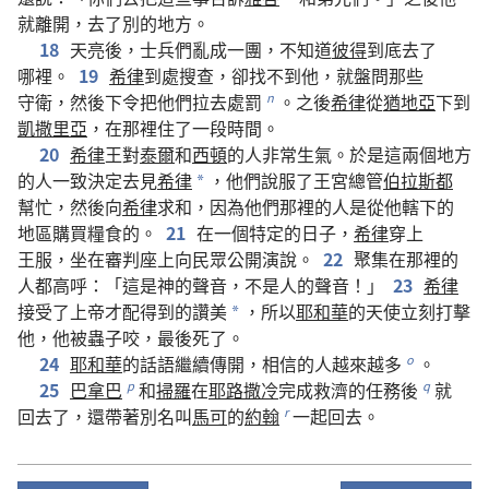
就
離開
，
去
了
別
的
地方
。
18
天亮
後
，
士兵們
亂
成
一
團
，
不
知道
彼得
到底
去
了
哪裡
。
19
希律
到處
搜查
，
卻
找
不
到
他
，
就
盤問
那些
守衛
，
然後
下令
把
他們
拉
去
處罰
。
之後
希律
從
猶地亞
下
到
n
凱撒里亞
，
在
那裡
住
了
一
段
時間
。
20
希律
王
對
泰爾
和
西頓
的
人
非常
生氣
。
於是
這
兩
個
地方
的
人
一致
決定
去
見
希律
，
他們
說服
了
王宮
總管
伯拉斯都
*
幫忙
，
然後
向
希律
求和
，
因為
他們
那裡
的
人
是
從
他
轄下
的
地區
購買
糧食
的
。
21
在
一
個
特定
的
日子
，
希律
穿
上
王服
，
坐
在
審判座
上
向
民眾
公開
演說
。
22
聚集
在
那裡
的
人
都
高呼
：「
這
是
神
的
聲音
，
不
是
人
的
聲音
！」
23
希律
接受
了
上帝
才
配
得到
的
讚美
，
所以
耶和華
的
天使
立刻
打擊
*
他
，
他
被
蟲子
咬
，
最後
死
了
。
24
耶和華
的
話語
繼續
傳
開
，
相信
的
人
越來越
多
。
o
25
巴拿巴
和
掃羅
在
耶路撒冷
完成
救濟
的
任務
後
就
p
q
回去
了
，
還
帶
著
別名
叫
馬可
的
約翰
一起
回去
。
r