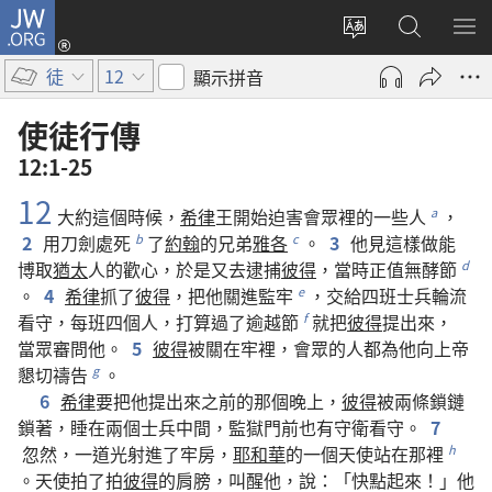
JW.ORG
登
入
更
搜
顯
（開
改
尋
示
徒
12
顯示拼音
啟
網
JW.ORG
選
新
站
單
使徒行傳
視
語
12:1-25
窗）
言
12
大約
這個
時候
，
希律
王
開始
迫害
會眾
裡
的
一些
人
，
a
2
用
刀劍
處死
了
約翰
的
兄弟
雅各
。
3
他
見
這樣
做
能
b
c
博取
猶太
人
的
歡心
，
於是
又
去
逮捕
彼得
，
當時
正
值
無酵節
d
。
4
希律
抓
了
彼得
，
把
他
關
進
監牢
，
交
給
四
班
士兵
輪流
e
看守
，
每
班
四
個
人
，
打算
過
了
逾越節
就
把
彼得
提
出來
，
f
當眾
審問
他
。
5
彼得
被
關
在
牢
裡
，
會眾
的
人
都
為
他
向
上帝
懇切
禱告
。
g
6
希律
要
把
他
提
出來
之前
的
那個
晚上
，
彼得
被
兩
條
鎖鏈
鎖
著
，
睡
在
兩
個
士兵
中間
，
監獄
門
前
也
有
守衛
看守
。
7
忽然
，
一
道
光
射
進
了
牢房
，
耶和華
的
一
個
天使
站
在
那裡
h
。
天使
拍
了
拍
彼得
的
肩膀
，
叫
醒
他
，
說
：「
快
點
起來
！」
他