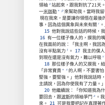
領袖
站
起來
，
跟
我
對抗
了
21
天
o
一
米迦勒
來
幫助
我
。
當時
我
留
p
*
現在
我
來
，
是
要
讓
你
領悟
在
最後
事
，
因為
這個
異象
與
未來
有關
。
r
15
他
對
我
說
這些
話
的
時候
，
16
有
一
位
樣子
像
人
的
，
摸
我
的
在
我
面前
的
說
：「
我
主
啊
，
我
因
沒有
半點
氣力
。
17
我
主
的
僕人
t
到
現在
還是
沒有
氣力
，
難以
呼吸
v
18
那
位
樣子
像
人
的
又
摸
我
，
「
非常
寶貴
的
人
啊
，
不要
害怕
x
*
堅強
，
要
堅強
。」
他
對
我
說話
時
主
請
說
，
因為
你
使
我
有
了
力量
。
20
他
繼續
說
：「
你
知道
我
為
要
回去
，
跟
波斯
的
領袖
爭鬥
。
我
a
來
。
21
可是
我
要
把
記
在
真理
著