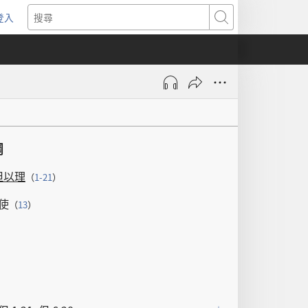
登入
（開
搜
啟
尋
新
視
窗）
綱
但以理
（
1-21
）
使
（
13
）