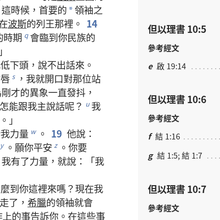
。
這
時候
，
首要
的
領袖
之
*
在
波斯
的
列王
那裡
。
14
但以理書 10:5
的
時期
會
臨到
你
民族
的
q
參考經文
」
我
低下
頭
，
說
不
出
話
來
。
e
啟 19:14
嘴唇
，
我
就
開口
對
那
位
站
s
為
剛才
的
異象
一直
發抖
，
但以理書 10:6
怎
能
跟
我
主
說話
呢
？
我
u
參考經文
。」
給
我
力量
。
19
他
說
：
w
f
結 1:16
。
願
你
平安
。
你
要
y
z
g
結 1:5; 結 1:7
，
我
有
了
力量
，
就
說
：「
我
」
什麼
到
你
這裡
來
嗎
？
現在
我
但以理書 10:7
走
了
，
希臘
的
領袖
就
會
參考經文
作
上
的
事
告訴
你
。
在
這些
事