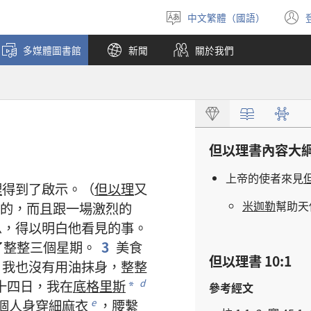
中文繁體（國語）
選
擇
多媒體圖書館
新聞
關於我們
語
言
但以理書
內容
大
上帝
的
使者
來
見
理
得到
了
啟示
。（
但以理
又
米迦勒
幫助
天
的
，
而且
跟
一
場
激烈
的
息
，
得以
明白
他
看見
的
事
。
了
整整
三
個
星期
。
3
美食
但以理書 10:1
，
我
也
沒有
用
油
抹
身
，
整整
十四
日
，
我
在
底格里斯
d
參考經文
*
個
人
身
穿
細麻衣
，
腰
繫
e