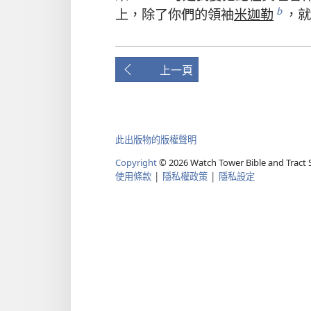
上
，
除了
你們
的
領袖
米迦勒
，
就
b
上一頁
此出版物的版權聲明
Copyright
©
2026
Watch Tower Bible and Tract S
使用條款
|
隱私權政策
|
隱私設定