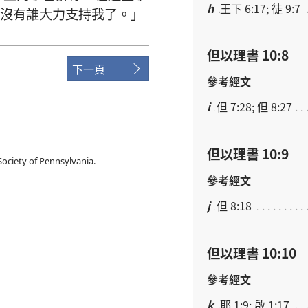
h
王下 6:17; 徒 9:7
沒有
誰
大力
支持
我
了
。」
但以理書 10:8
下一頁
參考經文
i
但 7:28; 但 8:27
但以理書 10:9
ociety of Pennsylvania.
參考經文
j
但 8:18
但以理書 10:10
參考經文
k
耶 1:9; 啟 1:17