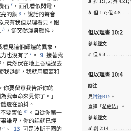
a
拉 1:1, 2; 賽 45:1;
欖石
，
面孔
看似
閃電
，
f
b
但 1:7; 但 4:8
擦
亮
的
銅
，
說話
的
聲音
g
象
只有
我
但以理
看見
。
跟
象
，
卻
突然
渾身
顫抖
，
h
但以理書 10:2
參考經文
我
看見
這個
輝煌
的
異象
，
c
但 9:3
氣力
也
沒有
了
。
9
接著
我
i
時
，
竟然
伏
在
地
上
昏睡
過去
使
我
甦醒
，
我
就
用
膝蓋
和
但以理書 10:4
腳注
，
你
要
留意
我
告訴
你
的
因為
我
奉命
來
見
你
了
。」
見
附錄
B15
。
身體
還
在
顫抖
。
直譯
「
希底結
」。
，
不要
害怕
。
自從
你
第
一
m
參考經文
行事
謙卑
，
你
的
話
就
已經
d
創 2:14
的
。
13
可是
波斯
王國
的
n