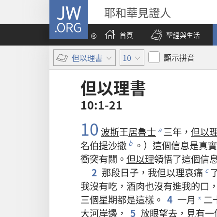
JW.ORG
耶和華見證人
首頁
聖經與生活
顯示拼音
但以理書
10
但以理書
10:1-21
10
波斯
王
居魯士
三
年
，
但以
a
名
伯提沙撒
。）
這個
信息
是
真實
b
衝突
有關
。
但以理
領悟
了
這個
信
2
那
段
日子
，
我
但以理
哀痛
c
我
沒有
吃
，
酒
肉
也
沒有
進
我
的
口
三
個
星期
都
是
這樣
。
4
一
月
二
*
大河
岸
邊
，
5
放眼
望
去
，
見
有
一