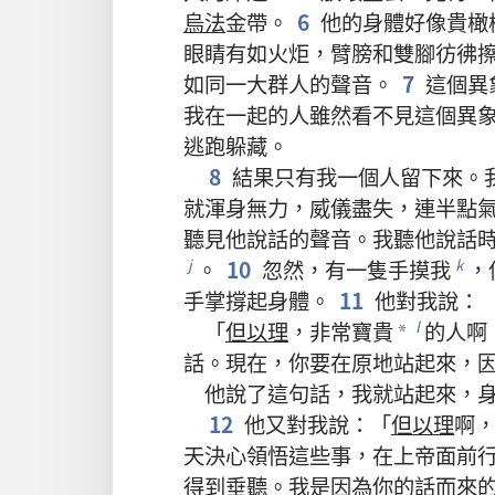
烏法
金帶
。
6
他
的
身體
好像
貴橄
眼睛
有如
火炬
，
臂膀
和
雙腳
彷彿
如同
一
大
群
人
的
聲音
。
7
這個
異
我
在
一起
的
人
雖然
看
不
見
這個
異
逃跑
躲藏
。
8
結果
只有
我
一
個
人
留
下來
。
就
渾身
無力
，
威儀
盡
失
，
連
半點
聽見
他
說話
的
聲音
。
我
聽
他
說話
。
10
忽然
，
有
一
隻
手
摸
我
，
j
k
手掌
撐
起
身體
。
11
他
對
我
說
：
「
但以理
，
非常
寶貴
的
人
啊
l
*
話
。
現在
，
你
要
在
原地
站
起來
，
他
說
了
這
句
話
，
我
就
站
起來
，
12
他
又
對
我
說
：「
但以理
啊
天
決心
領悟
這些
事
，
在
上帝
面前
得到
垂聽
。
我
是
因為
你
的
話
而
來