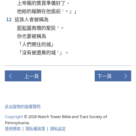
上帝
賜
的
獎賞
準備
好
了
，
他
給
的
報酬
在
他
面前
。』」
r
12
這
族
人
會
被
稱
為
耶和華
救贖
的
聖民
。
s
你
也
要
被
稱
為
「
人們
嚮往
的
城
」
「
沒有
被
遺棄
的
城
」。
t
上一頁
下一頁
此出版物的版權聲明
Copyright
©
2026
Watch Tower Bible and Tract Society of
Pennsylvania.
使用條款
|
隱私權政策
|
隱私設定