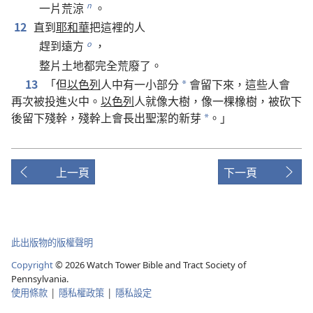
一
片
荒涼
。
n
12
直到
耶和華
把
這裡
的
人
趕
到
遠方
，
o
整
片
土地
都
完全
荒廢
了
。
13
「
但
以色列
人
中
有
一
小
部分
會
留
下來
，
這些
人
會
*
再次
被
投
進
火
中
。
以色列
人
就
像
大樹
，
像
一
棵
橡樹
，
被
砍
下
後
留
下
殘幹
，
殘幹
上
會
長
出
聖潔
的
新芽
。」
*
上一頁
下一頁
此出版物的版權聲明
Copyright
©
2026
Watch Tower Bible and Tract Society of
Pennsylvania.
使用條款
|
隱私權政策
|
隱私設定