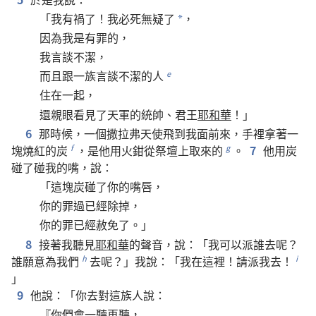
「
我
有
禍
了
！
我
必
死
無疑
了
，
*
因為
我
是
有
罪
的
，
我
言談
不潔
，
而且
跟
一
族
言談
不潔
的
人
e
住
在
一起
，
還
親眼
看見
了
天軍
的
統帥
、
君王
耶和華
！」
6
那
時候
，
一
個
撒拉弗
天使
飛
到
我
面前
來
，
手
裡
拿
著
一
塊
燒
紅
的
炭
，
是
他
用
火鉗
從
祭壇
上
取
來
的
。
7
他
用
炭
f
g
碰
了
碰
我
的
嘴
，
說
：
「
這
塊
炭
碰
了
你
的
嘴唇
，
你
的
罪過
已經
除
掉
，
你
的
罪
已經
赦免
了
。」
8
接著
我
聽見
耶和華
的
聲音
，
說
：「
我
可以
派
誰
去
呢
？
誰
願意
為
我們
去
呢
？」
我
說
：「
我
在
這裡
！
請
派
我
去
！
h
i
」
9
他
說
：「
你
去
對
這
族
人
說
：
『
你們
會
一聽再聽
，