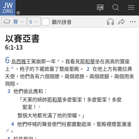
JW.ORG
登
入
更
搜
顯
（開
改
尋
示
賽
6
顯示拼音
啟
網
JW.ORG
選
新
站
單
以賽亞書
視
語
6:1-13
窗）
言
6
烏西雅
王
駕崩
那
一
年
，
我
看見
耶和華
坐
在
高高
的
寶座
a
上
，
袍子
的
下襬
遮蓋
了
整
座
聖殿
。
2
在
他
上方
有
撒拉弗
b
天使
，
他們
各
有
六
個
翅膀
，
兩
個
遮
臉
，
兩
個
遮
腳
，
兩
個
用
來
飛翔
。
3
他們
彼此
應和
：
「
天軍
的
統帥
耶和華
多麼
聖潔
！
多麼
聖潔
！
多麼
聖潔
！
c
整個
大地
都
充滿
了
他
的
榮耀
。」
4
他們
呼喊
的
聲音
使
門柱
都
震動
起來
，
聖殿
裡
煙雲
瀰漫
。
d
5
於是
我
說
：