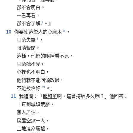
卻
不
會
明白
。
一看再看
，
卻
不
會
了解
。』
j
10
你
要
使
這些
人
的
心
麻木
，
k
耳朵
失靈
，
l
眼睛
緊
閉
，
這樣
，
他們
的
眼睛
看
不
見
，
耳朵
聽
不
見
，
心裡
也
不
明白
，
他們
就
不
能
回頭
改過
，
不
能
被
治
好
。」
m
11
我
追問
：「
耶和華
啊
，
這
會
持續
多
久
呢
？」
他
回答
：
「
直到
城鎮
荒廢
，
無
人
居住
，
房屋
空無一人
，
土地
淪
為
廢墟
，