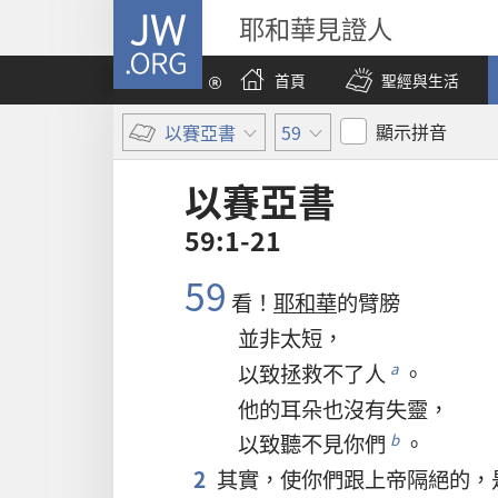
JW.ORG
耶和華見證人
首頁
聖經與生活
顯示拼音
以賽亞書
59
以賽亞書
59:1-21
59
看
！
耶和華
的
臂膀
並非
太
短
，
以致
拯救
不
了
人
。
a
他
的
耳朵
也
沒有
失靈
，
以致
聽
不
見
你們
。
b
2
其實
，
使
你們
跟
上帝
隔絕
的
，