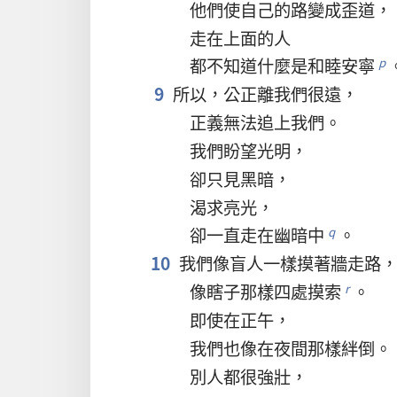
他們
使
自己
的
路
變
成
歪道
，
走
在
上面
的
人
都
不
知道
什麼
是
和睦
安寧
p
9
所以
，
公正
離
我們
很
遠
，
正義
無法
追
上
我們
。
我們
盼望
光明
，
卻
只
見
黑暗
，
渴求
亮光
，
卻
一直
走
在
幽暗
中
。
q
10
我們
像
盲人
一樣
摸
著
牆
走路
像
瞎子
那樣
四處
摸索
。
r
即使
在
正午
，
我們
也
像
在
夜間
那樣
絆
倒
。
別人
都
很
強壯
，