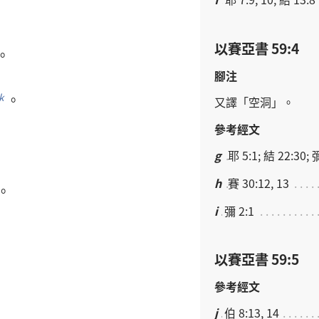
以賽亞書 59:4
。
腳注
。
k
又
譯
「
空洞
」。
參考經文
g
耶 5:1; 結 22:30; 
h
賽 30:12, 13
。
i
彌 2:1
以賽亞書 59:5
參考經文
j
伯 8:13, 14