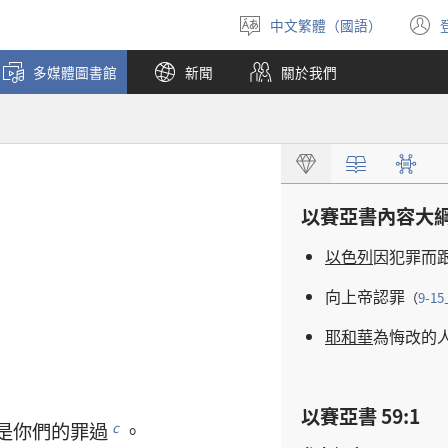
中文繁體（國語）
選
擇
多媒體圖書館
新聞
關於我們
語
言
以賽亞書
內容
大
以色列
因
犯罪
而
向
上帝
認罪
（
9-15
耶和華
為
悔改
的
以賽亞書 59:1
是
你們
的
罪過
。
c