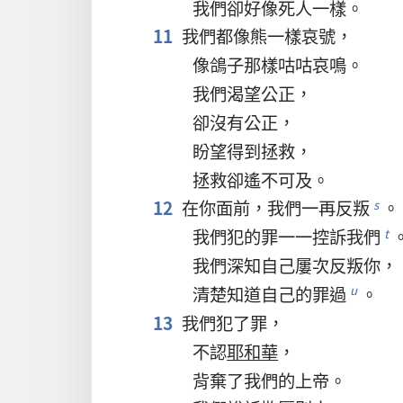
我們
卻
好像
死人
一樣
。
11
我們
都
像
熊
一樣
哀號
，
像
鴿子
那樣
咕咕
哀鳴
。
我們
渴望
公正
，
卻
沒有
公正
，
盼望
得到
拯救
，
拯救
卻
遙不可及
。
12
在
你
面前
，
我們
一再
反叛
。
s
我們
犯
的
罪
一一
控訴
我們
t
我們
深
知
自己
屢次
反叛
你
，
清楚
知道
自己
的
罪過
。
u
13
我們
犯
了
罪
，
不
認
耶和華
，
背棄
了
我們
的
上帝
。