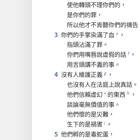
使
他
轉
頭
不
理
你們
的
，
是
你們
的
罪
，
所以
他
才
不
肯
聽
你們
的
禱告
3
你們
的
手掌
染
滿
了
血
，
e
指頭
沾
滿
了
罪
。
你們
用
嘴唇
說
虛假
的
話
，
f
用
舌頭
講
不義
的
事
。
4
沒有
人
維護
正義
，
g
也
沒有
人
在
法庭
上
說
真話
。
他們
信賴
虛幻
的
東西
，
h
*
談論
毫
無
價值
的
事
。
他們
懷
的
是
災難
，
生
下
的
是
禍害
。
i
5
他們
孵
的
是
毒蛇蛋
，