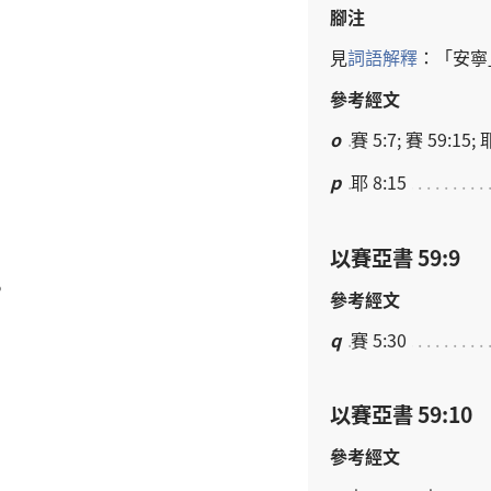
腳注
見
詞語
解釋
：「
安寧
參考經文
o
賽 5:7; 賽 59:15; 耶
p
耶 8:15
以賽亞書 59:9
。
參考經文
q
賽 5:30
以賽亞書 59:10
參考經文