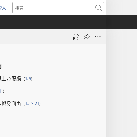
登入
（開
搜
啟
尋
新
視
窗）
綱
跟
上帝
隔絕
（
1-8
）
上
）
人
挺身而出
（
15
下
-21
）