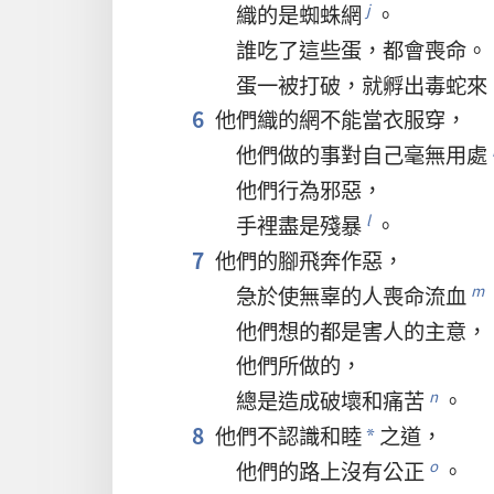
織
的
是
蜘蛛網
。
j
誰
吃
了
這些
蛋
，
都
會
喪命
。
蛋
一
被
打
破
，
就
孵
出
毒蛇
來
6
他們
織
的
網
不
能
當
衣服
穿
，
他們
做
的
事
對
自己
毫
無
用處
他們
行為
邪惡
，
手
裡
盡
是
殘暴
。
l
7
他們
的
腳
飛奔
作惡
，
急於
使
無辜
的
人
喪命
流血
m
他們
想
的
都
是
害
人
的
主意
，
他們
所
做
的
，
總是
造成
破壞
和
痛苦
。
n
8
他們
不
認識
和睦
之
道
，
*
他們
的
路
上
沒有
公正
。
o