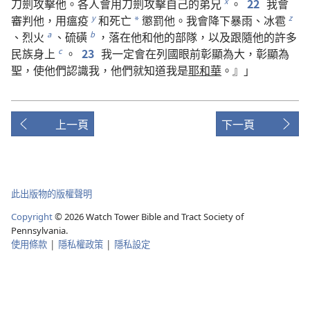
刀劍
攻擊
他
。
各
人
會
用
刀劍
攻擊
自己
的
弟兄
。
22
我
會
x
審判
他
，
用
瘟疫
和
死亡
懲罰
他
。
我
會
降
下
暴雨
、
冰雹
y
z
*
、
烈火
、
硫磺
，
落
在
他
和
他
的
部隊
，
以及
跟隨
他
的
許多
a
b
民族
身上
。
23
我
一定
會
在
列國
眼前
彰顯
為
大
，
彰顯
為
c
聖
，
使
他們
認識
我
，
他們
就
知道
我
是
耶和華
。』」
上一頁
下一頁
此出版物的版權聲明
Copyright
©
2026
Watch Tower Bible and Tract Society of
Pennsylvania.
使用條款
|
隱私權政策
|
隱私設定