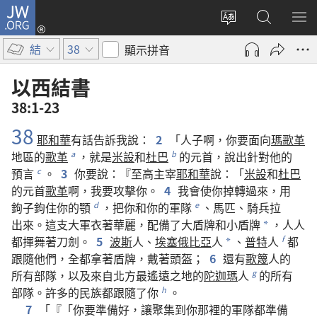
JW.ORG
登
入
更
搜
顯
（開
改
尋
示
結
38
顯示拼音
啟
網
JW.ORG
選
新
站
單
以西結書
視
語
38:1-23
窗）
言
38
耶和華
有
話
告訴
我
說
：
2
「
人子
啊
，
你
要
面
向
瑪歌革
地區
的
歌革
，
就是
米設
和
杜巴
的
元首
，
說
出
針對
他
的
a
b
預言
。
3
你
要
說
：『
至高
主宰
耶和華
說
：「
米設
和
杜巴
c
的
元首
歌革
啊
，
我
要
攻擊
你
。
4
我
會
使
你
掉轉
過來
，
用
鉤子
鉤
住
你
的
顎
，
把
你
和
你
的
軍隊
、
馬匹
、
騎兵
拉
d
e
出來
。
這
支
大軍
衣著
華麗
，
配備
了
大
盾牌
和
小
盾牌
，
人人
*
都
揮舞
著
刀劍
。
5
波斯
人
、
埃塞俄比亞
人
、
普特
人
都
f
*
跟隨
他們
，
全都
拿
著
盾牌
，
戴
著
頭盔
；
6
還
有
歌篾
人
的
所有
部隊
，
以及
來自
北方
最
遙遠
之
地
的
陀迦瑪
人
的
所有
g
部隊
。
許多
的
民族
都
跟隨
了
你
。
h
7
「『「
你
要
準備
好
，
讓
聚集
到
你
那裡
的
軍隊
都
準備