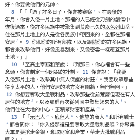
好
。
你
要
做
他們
的
元帥
。
8
「『「
過
了
許多
日子
，
你
會
被
審察
。
在
最後
的
*
年月
，
你
會
入侵
一
片
土地
。
那裡
的
人
已經
從
刀劍
的
創傷
中
恢復
過來
，
從
許多
民族
中
被
聚集
到
荒廢
已
久
的
以色列
山岳
。
住
在
那
片
土地
上
的
人
是
從
各
民族
中
帶
回來
的
，
全都
在
那裡
安居
。
9
你
和
你
的
所有
部隊
，
以及
跟隨
你
的
許多
民族
，
i
都
會
來
攻擊
他們
，
好像
風暴
刮
來
，
又
像
密雲
一樣
覆蓋
那
片
土地
。」』
10
「
至高
主宰
耶和華
說
：『
到
那
日
，
你
心裡
會
有
一些
念頭
，
你
會
制定
一
個
邪惡
的
計劃
。
11
你
會
說
：「
我
要
入侵
那
片
土地
，
攻擊
其中
無
人
保護
的
村莊
。
我
要
攻擊
那些
j
得享
太平
的
人
，
他們
安居
的
地方
沒有
圍牆
，
無
門
無
閂
。」
12
你
想
要
奪取
大量
戰利品
，
攻擊
那些
從前
荒廢
但
現在
有
人
居住
的
地方
，
以及
那
群
再次
從
列國
中
聚集
起來
的
人
。
k
l
他們
住
在
大地
的
中心
，
正
積聚
財富
和
產業
。
m
13
「『
示巴
人
、
底但
人
、
他施
的
商人
和
所有
戰士
n
o
p
都
會
問
你
：「
你
入侵
那裡
是
要
奪取
大量
戰利品
嗎
？
你
聚集
*
大軍
是
要
搶
走
金
銀
，
奪取
財富
和
產業
，
帶
走
大批
戰利品
嗎
？」』