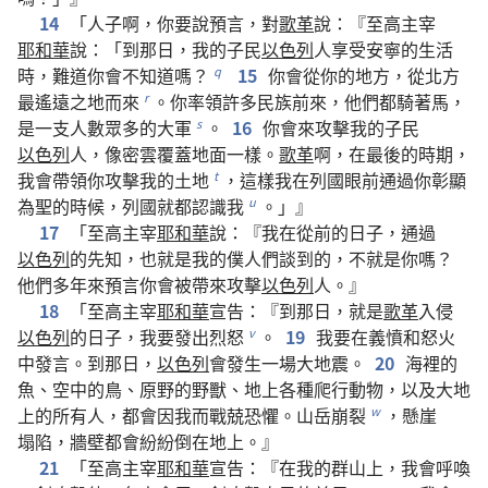
14
「
人子
啊
，
你
要
說
預言
，
對
歌革
說
：『
至高
主宰
耶和華
說
：「
到
那
日
，
我
的
子民
以色列
人
享受
安寧
的
生活
時
，
難道
你
會
不
知道
嗎
？
15
你
會
從
你
的
地方
，
從
北方
q
最
遙遠
之
地
而
來
。
你
率領
許多
民族
前
來
，
他們
都
騎
著
馬
，
r
是
一
支
人數
眾多
的
大軍
。
16
你
會
來
攻擊
我
的
子民
s
以色列
人
，
像
密雲
覆蓋
地面
一樣
。
歌革
啊
，
在
最後
的
時期
，
我
會
帶領
你
攻擊
我
的
土地
，
這樣
我
在
列國
眼前
通過
你
彰顯
t
為
聖
的
時候
，
列國
就
都
認識
我
。」』
u
17
「
至高
主宰
耶和華
說
：『
我
在
從前
的
日子
，
通過
以色列
的
先知
，
也
就是
我
的
僕人們
談
到
的
，
不
就是
你
嗎
？
他們
多
年
來
預言
你
會
被
帶
來
攻擊
以色列
人
。』
18
「
至高
主宰
耶和華
宣告
：『
到
那
日
，
就是
歌革
入侵
以色列
的
日子
，
我
要
發出
烈怒
。
19
我
要
在
義憤
和
怒火
v
中
發言
。
到
那
日
，
以色列
會
發生
一
場
大
地震
。
20
海
裡
的
魚
、
空中
的
鳥
、
原野
的
野獸
、
地
上
各
種
爬行動物
，
以及
大地
上
的
所有
人
，
都
會
因
我
而
戰兢
恐懼
。
山岳
崩裂
，
懸崖
w
塌陷
，
牆壁
都
會
紛紛
倒
在
地
上
。』
21
「
至高
主宰
耶和華
宣告
：『
在
我
的
群山
上
，
我
會
呼喚