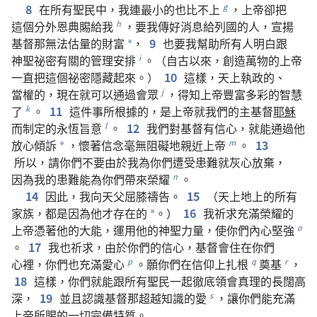
8
在
所有
聖民
中
，
我
連
最
小
的
也
比
不
上
，
上帝
卻
把
g
這個
分外
恩典
賜
給
我
，
要
我
傳
好消息
給
列國
的
人
，
宣揚
h
基督
那
無法
估量
的
財富
，
9
也
要
我
幫助
所有
人
明白
跟
*
神聖
祕密
有關
的
管理
安排
。（
自古
以
來
，
創造
萬物
的
上帝
i
一直
把
這個
祕密
隱藏
起來
。）
10
這樣
，
天
上
執政
的
、
當權
的
，
現在
就
可以
通過
會眾
，
得知
上帝
豐富多彩
的
智慧
j
了
。
11
這
件
事
所
根據
的
，
是
上帝
就
我們
的
主
基督
耶穌
k
而
制定
的
永恆
旨意
。
12
我們
對
基督
有
信心
，
就
能
通過
他
l
放心
傾訴
，
懷
著
信念
毫
無
阻礙
地
親近
上帝
。
13
m
*
所以
，
請
你們
不要
由於
我
為
你們
遭受
患難
就
灰心
放棄
，
因為
我
的
患難
能
為
你們
帶
來
榮耀
。
n
14
因此
，
我
向
天父
屈膝
禱告
。
15
（
天
上
地
上
的
所有
家族
，
都
是
因為
他
才
存在
的
。）
16
我
祈求
充滿
榮耀
的
*
上帝
憑
著
他
的
大能
，
運用
他
的
神聖力量
，
使
你們
內心
堅強
o
。
17
我
也
祈求
，
由於
你們
的
信心
，
基督
會
住
在
你們
心裡
，
你們
也
充滿
愛心
。
願
你們
在
信仰
上
扎根
奠基
，
p
q
r
18
這樣
，
你們
就
能
跟
所有
聖民
一起
徹底
領會
真理
的
長
闊
高
深
，
19
並且
認識
基督
那
超越
知識
的
愛
，
讓
你們
能
充滿
s
上帝
所
賜
的
一切
完備
特質
。