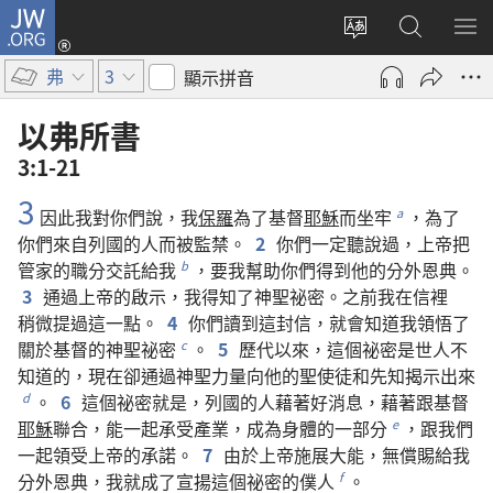
JW.ORG
登
入
更
搜
顯
（開
改
尋
示
弗
3
顯示拼音
啟
網
JW.ORG
選
新
站
單
以弗所書
視
語
3:1-21
窗）
言
3
因此
我
對
你們
說
，
我
保羅
為了
基督
耶穌
而
坐牢
，
為了
a
你們
來自
列國
的
人
而
被
監禁
。
2
你們
一定
聽說
過
，
上帝
把
管家
的
職分
交託
給
我
，
要
我
幫助
你們
得到
他
的
分外
恩典
。
b
3
通過
上帝
的
啟示
，
我
得知
了
神聖
祕密
。
之前
我
在
信
裡
稍微
提
過
這
一
點
。
4
你們
讀
到
這
封
信
，
就
會
知道
我
領悟
了
關於
基督
的
神聖
祕密
。
5
歷代
以來
，
這個
祕密
是
世人
不
c
知道
的
，
現在
卻
通過
神聖力量
向
他
的
聖
使徒
和
先知
揭示
出來
。
6
這個
祕密
就是
，
列國
的
人
藉
著
好消息
，
藉
著
跟
基督
d
耶穌
聯合
，
能
一起
承受
產業
，
成為
身體
的
一
部分
，
跟
我們
e
一起
領受
上帝
的
承諾
。
7
由於
上帝
施展
大能
，
無償
賜
給
我
分外
恩典
，
我
就
成
了
宣揚
這個
祕密
的
僕人
。
f