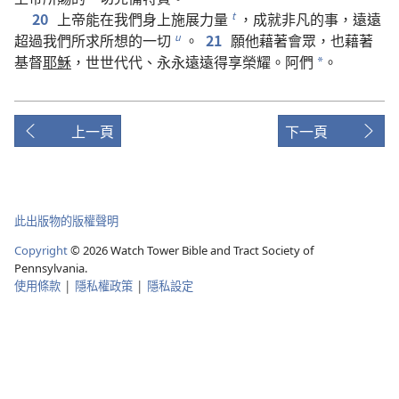
20
上帝
能
在
我們
身上
施展
力量
，
成就
非凡
的
事
，
遠遠
t
超過
我們
所
求
所
想
的
一切
。
21
願
他
藉
著
會眾
，
也
藉
著
u
基督
耶穌
，
世世代代
、
永永遠遠
得享
榮耀
。
阿們
。
*
上一頁
下一頁
此出版物的版權聲明
Copyright
©
2026
Watch Tower Bible and Tract Society of
Pennsylvania.
使用條款
|
隱私權政策
|
隱私設定