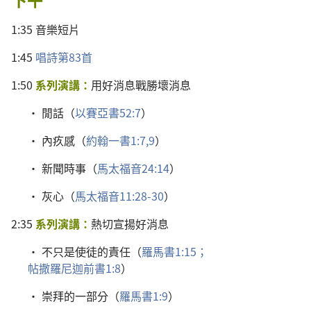
1:35
音樂
短片
1:45
唱詩
第
83
首
1:50
系列
演講
：
用
好消息
戰勝
壞
消息
•
閒話
（
以賽亞書
52:7
）
•
內疚感
（
約翰一書
1:7,
9
）
•
新聞
時事
（
馬太福音
24:14
）
•
灰心
（
馬太福音
11:28-30
）
2:35
系列
演講
：
熱切
宣揚
好消息
•
不
只是
使徒
的
責任
（
羅馬書
1:15；
帖撒羅尼迦前書
1:8
）
•
崇拜
的
一
部分
（
羅馬書
1:9
）