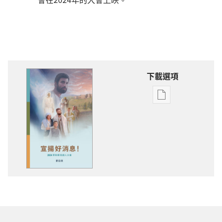
下載選項
出
版
物
下
載
選
項
2024「宣
揚
好
消