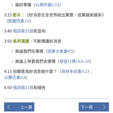
•
做
好
準備
（
以弗所書
6:15
）
3:15
影片
：
《
好消息
在
全
世界
結
出
果實
，
成果
越來越
多
》
（
歌羅西書
1:6
）
3:40
唱詩
第
35
首
和
宣布
3:50
系列
演講
：
不斷
傳講
好消息
•
無論
我們
在
哪裡
（
提摩太後書
4:5
）
•
無論
上帝
要
我們
去
哪裡
（
使徒行傳
16:6-10
）
4:15
你
願意
為
好消息
做
什麼
？（
哥林多前書
9:23；
以賽亞書
6:8
）
4:50
唱詩
第
21
首
和
禱告
上一頁
下一頁