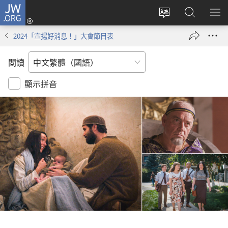
JW.ORG
登
入
更
搜
顯
（開
改
尋
示
2024「宣揚好消息！」大會節目表
啟
網
JW.ORG
選
新
站
單
閲讀
視
語
窗）
言
顯示拼音