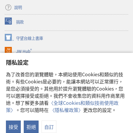
說明
捐款
（開
啟
新
守望台線上書庫
（開
視
啟
窗）
®
JW Hub
新
（開
視
啟
隱私設定
窗）
JW Library®
新
視
為了改善您的瀏覽體驗，本網站使用Cookies和類似的技
窗）
Watchtower Library
術。有些Cookies是必要的，能讓本網站可以正常運行，
是您必須接受的。其他用於提升瀏覽體驗的Cookies，您
可以選擇接受或拒絕。我們不會收集您的資料用作商業用
途。想了解更多請看
〈全球Cookies和類似技術使用政
Copyright
© 2026 Watch Tower Bible and Tract Society of Pennsylvania.
策〉
。您可以隨時在
〈隱私權政策〉
更改您的設定。
顯
使用條款
|
隱私權政策
|
隱私設定
示
接受
拒絕
自訂
目