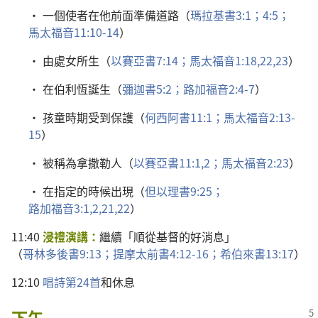
•
一
個
使者
在
他
前面
準備
道路
（
瑪拉基書
3:1；
4:5；
馬太福音
11:10-14
）
•
由
處女
所
生
（
以賽亞書
7:14；
馬太福音
1:18,
22,23
）
•
在
伯利恆
誕生
（
彌迦書
5:2；
路加福音
2:4-7
）
•
孩童
時期
受
到
保護
（
何西阿書
11:1；
馬太福音
2:13-
15
）
•
被
稱
為
拿撒勒人
（
以賽亞書
11:1,2；
馬太福音
2:23
）
•
在
指定
的
時候
出現
（
但以理書
9:25；
路加福音
3:1,2,
21,22
）
11:40
浸禮
演講
：
繼續
「
順從
基督
的
好消息
」
（
哥林多後書
9:13；
提摩太前書
4:12-16；
希伯來書
13:17
）
12:10
唱詩
第
24
首
和
休息
下午