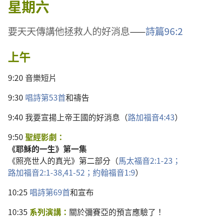
星期六
要
天天
傳講
他
拯救
人
的
好消息
​——
詩篇
96:2
上午
9:20
音樂
短片
9:30
唱詩
第
53
首
和
禱告
9:40
我
要
宣揚
上帝
王國
的
好消息
（
路加福音
4:43
）
9:50
聖經
影劇
：
《
耶穌
的
一生
》
第
一
集
《
照
亮
世人
的
真光
》
第
二
部分
（
馬太福音
2:1-23；
路加福音
2:1-38,
41-52；
約翰福音
1:9
）
10:25
唱詩
第
69
首
和
宣布
10:35
系列
演講
：
關於
彌賽亞
的
預言
應驗
了
！