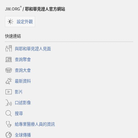
息！」
®
JW.ORG
/ 耶和華見證人官方網站
大
會
設定外觀
節
目
快速連結
表
與耶和華見證人見面
查詢聚會
（開
啟
查詢大會
（開
新
啟
視
最新資料
新
窗）
視
影片
窗）
口述影像
搜尋
給專業醫療人員的資訊
全球傳播