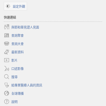
設定外觀
快速連結
與耶和華見證人見面
查詢聚會
（開
啟
查詢大會
（開
新
啟
視
最新資料
新
窗）
視
影片
窗）
口述影像
搜尋
給專業醫療人員的資訊
全球傳播
說明