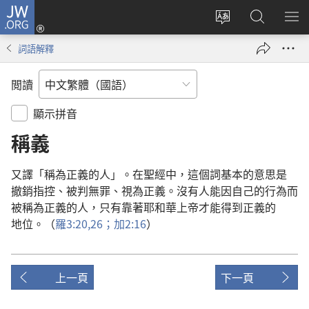
JW.ORG
登
入
更
搜
顯
（開
改
尋
示
詞語解釋
啟
網
JW.ORG
選
新
站
單
閲讀
視
語
窗）
言
顯示拼音
稱義
又
譯
「
稱
為
正義
的
人
」。
在
聖經
中
，
這個
詞
基本
的
意思
是
撤銷
指控
、
被
判
無罪
、
視
為
正義
。
沒有
人
能
因
自己
的
行為
而
被
稱
為
正義
的
人
，
只有
靠
著
耶和華
上帝
才
能
得到
正義
的
地位
。（
羅
3:20,
26；
加
2:16
）
上一頁
下一頁