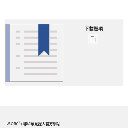
下載選項
出
版
物
下
載
選
項
詞
語
解
釋
®
JW.ORG
/ 耶和華見證人官方網站