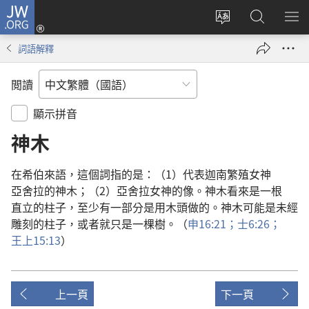
JW.ORG
登
入
更
搜
顯
（開
改
尋
示
詞語解釋
啟
網
JW.ORG
選
新
站
單
閲讀
視
語
窗）
言
顯示拼音
神木
在
希伯來語
，
這個
詞
指
的
是
：（1）
代表
迦南
繁殖
女神
亞舍拉
的
神木
；（2）
亞舍拉
女神
的
像
。
神木
看來
是
一
根
直立
的
柱子
，
至少
有
一
部分
是
用
木頭
做
的
。
神木
可能
是
未
經
雕刻
的
柱子
，
或者
就
只是
一
棵
樹
。（
申
16:21；
士
6:26；
王上
15:13
）
上一頁
下一頁