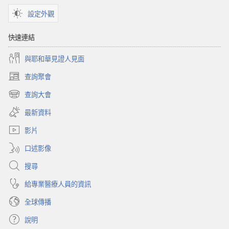
設定外觀
快速連結
與耶和華見證人見面
查詢聚會
（開
啟
查詢大會
（開
新
啟
視
最新資料
新
窗）
視
影片
窗）
口述影像
搜尋
給專業醫療人員的資訊
全球傳播
說明