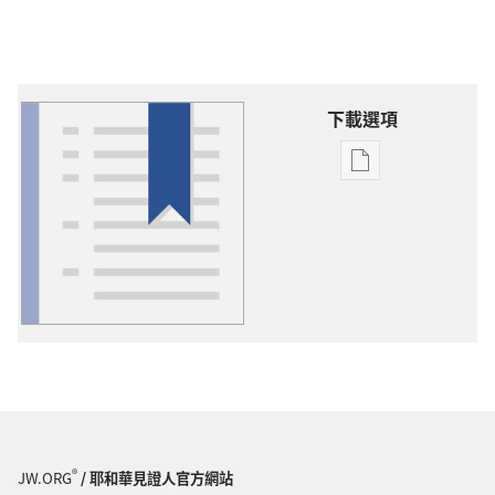
下載選項
出
版
物
下
載
選
項
詞
語
解
釋
®
JW.ORG
/ 耶和華見證人官方網站