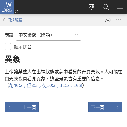
JW.ORG
登
入
更
搜
顯
（開
改
尋
示
詞語解釋
啟
網
JW.ORG
選
新
站
單
閲讀
視
語
窗）
言
顯示拼音
異象
上帝
讓
某
些
人
在
出神
狀態
或
夢
中
看見
的
奇異
景象
。
人
可能
在
白天
或
夜間
看見
異象
，
這些
景象
含有
重要
的
信息
。
（
創
46:2；
但
8:2；
徒
10:3；
11:5；
16:9
）
上一頁
下一頁