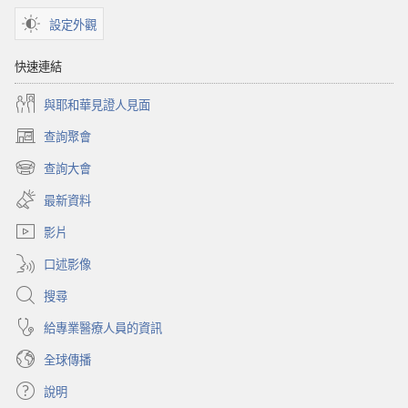
設定外觀
快速連結
與耶和華見證人見面
查詢聚會
（開
啟
查詢大會
（開
新
啟
視
最新資料
新
窗）
視
影片
窗）
口述影像
搜尋
給專業醫療人員的資訊
全球傳播
說明