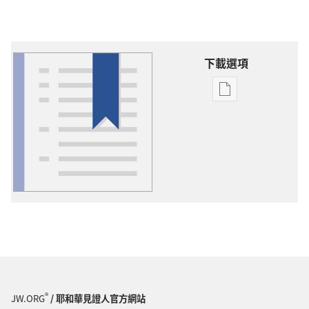
下載選項
出
版
物
下
載
選
項
詞
語
解
釋
®
JW.ORG
/ 耶和華見證人官方網站