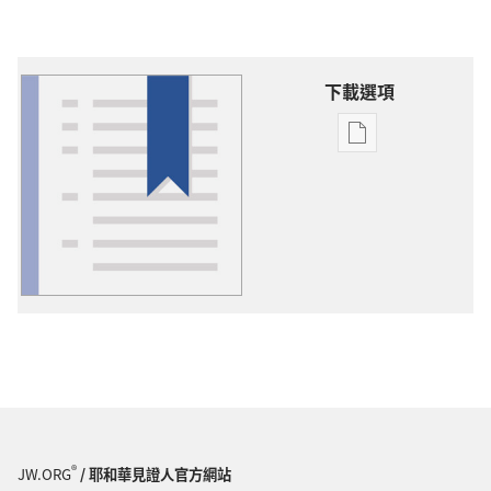
下載選項
出
版
物
下
載
選
項
詞
語
解
釋
®
JW.ORG
/ 耶和華見證人官方網站