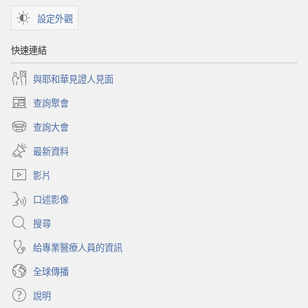
設定外觀
快速連結
與耶和華見證人見面
查詢聚會
（開
啟
查詢大會
（開
新
啟
視
最新資料
新
窗）
視
影片
窗）
口述影像
搜尋
給專業醫療人員的資訊
全球傳播
說明