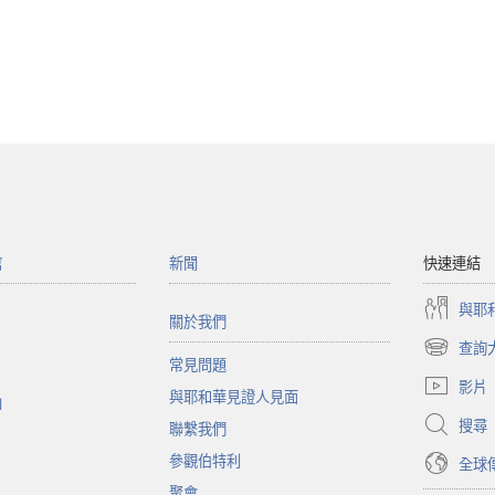
館
新聞
快速連結
與耶
關於我們
查詢
（開
常見問題
啟
影片
與耶和華見證人見面
新
函
視
搜尋
聯繫我們
窗）
參觀伯特利
全球
聚會