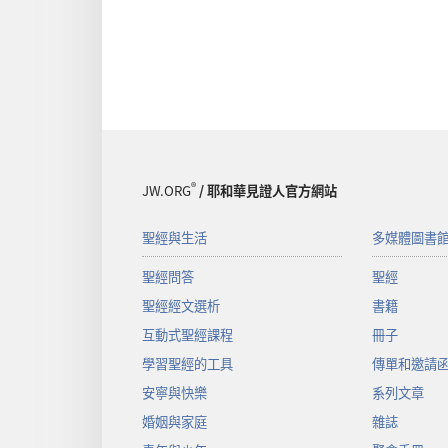
®
JW.ORG
/ 耶和華見證人官方網站
聖經與生活
多媒體圖書
聖經問答
聖經
聖經經文選析
書籍
互動式聖經課程
冊子
學習聖經的工具
傳單和邀請
安寧與快樂
系列文章
婚姻與家庭
雜誌