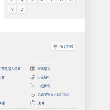
Y
Z
設定外觀
和華見證人見面
查詢聚會
（開
啟
大會
最新資料
新
視
口述影像
窗）
給專業醫療人員的資訊
傳播
說明