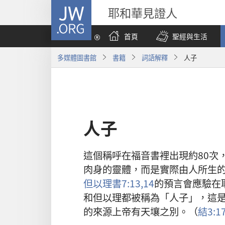
JW.ORG
耶和華見證人
首頁
聖經與生活
多媒體圖書館
書籍
詞語解釋
人子
人子
這個
稱呼
在
福音書
裡
出現
約
80
次
肉身
的
靈體
，
而
是
實際
由
人
所
生
但以理書
7:13,14
的
預言
會
應驗
在
和
但以理
都
被
稱
為
「
人子
」，
這
的
來源
上帝
有
天壤之別
。（
結
3:1