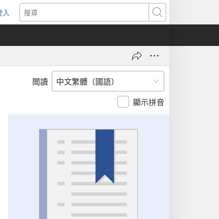
登入
（開
搜
啟
尋
新
視
窗）
閲讀
顯示拼音