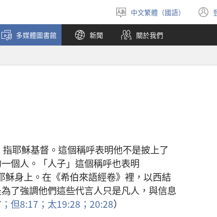
中文繁體（國語）
選
擇
多媒體圖書館
新聞
關於我們
語
言
，
指
耶穌
基督
。
這個
稱呼
表明
他
不
是
披
上
了
的
一
個
人
。「
人子
」
這個
稱呼
也
表明
耶穌
身上
。
在
《
希伯來語
經卷
》
裡
，
以西結
是
為了
強調
他們
這些
代言人
只是
凡人
，
與
信息
7；
但
8:17；
太
19:28；
20:28
）