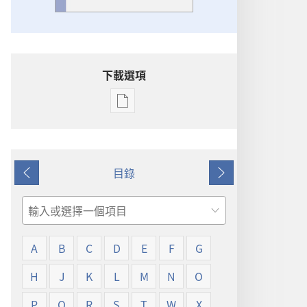
下載選項
出
版
物
下
目錄
載
上
下
選
一
一
項
頁
頁
搜
詞
尋
語
A
B
C
D
E
F
G
解
釋
H
J
K
L
M
N
O
P
Q
R
S
T
W
X