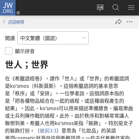
JW.ORG
登
入
更
搜
顯
（開
改
尋
示
詞語解釋
啟
網
JW.ORG
選
新
站
單
閲讀
視
語
窗）
言
顯示拼音
世人
；
世界
在
《
希臘語
經卷
》，
譯
作
「
世人
」
或
「
世界
」
的
希臘
語詞
是
koʹsmos（
科斯莫斯
）。
這個
希臘
語詞
的
基本
意思
是
「
秩序
」
或
「
安排
」。
一
位
學者
說
，
這個
詞
原本
指
的
是
「
把
各
種
物品
組合
在
一起
的
過程
，
或
這
種
過程
產生
的
結果
」。
因此
，koʹsmos
可以
用
來
描述
準備
膳食
、
編寫
樂曲
或
士兵
列
陣
作戰
的
過程
。
此外
，
由於
秩序
和
對稱
常常
讓
人
聯想
到
美
，
希臘人
也
用
koʹsmos
來
指
「
裝飾
」，
特別
是
女子
的
裝飾
打扮
。（
彼前
3:3
）
意思
為
「
化妝品
」
的
英語
單詞
cosmetic
就
源
自
這個
希臘
語詞
。
一些
古代
希臘
作家
指