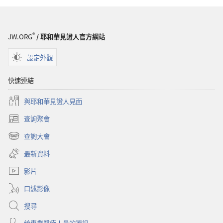
解
釋
®
JW.ORG
/ 耶和華見證人官方網站
設定外觀
快速連結
與耶和華見證人見面
查詢聚會
（開
啟
查詢大會
（開
新
啟
視
最新資料
新
窗）
視
影片
窗）
口述影像
搜尋