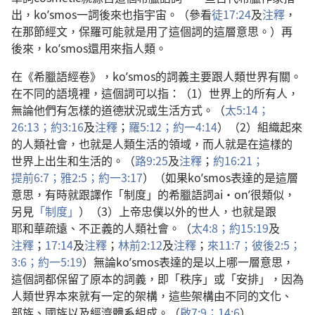
出
，koʹsmos
一
詞
後來
也
指
宇宙
。（
參看
徒
17:24
及
注釋
，
在
那
節
經文
，
保羅
可能
就是
用
了
這個
詞
的
這
層
意思
。）
再
後來
，koʹsmos
還
用
來
指
人類
。
在
《
希臘語
經卷
》，koʹsmos
的
詞義
主要
跟
人類
世界
有關
。
在
不
同
的
語境
裡
，
這個
詞
可以
指
：（1）
世界
上
的
所有
人
，
無論
他們
有
怎樣
的
道德
狀況
或
生活
方式
。（
太
5:14；
26:13；
約
3:16
及
注釋
；
羅
5:12；
約一
4:14
）（2）
組織
起來
的
人類
社會
，
也
就是
人類
生活
的
領域
，
而
人
就是
在
這樣
的
世界
上
出生
和
生活
的
。（
路
9:25
及
注釋
；
約
16:21；
提前
6:7；
雅
2:5；
約一
3:17
）（
如果
koʹsmos
表達
的
是
這
層
意思
，
有時
就
跟
譯
作
「
制度
」
的
希臘
語詞
ai·onʹ
很
類似
，
另
見
「
制度
」
）（3）
上帝
忠僕
以外
的
世人
，
也
就是
跟
耶和華
疏遠
、
不
正義
的
人類
社會
。（
太
4:8；
約
15:19
及
注釋
；
17:14
及
注釋
；
林前
2:12
及
注釋
；
來
11:7；
彼後
2:5；
3:6；
約一
5:19
）
無論
koʹsmos
表達
的
是
以上
哪
一
層
意思
，
這個
詞
都
保留
了
原本
的
詞義
，
即
「
秩序
」
或
「
安排
」，
因為
人類
世界
本來
就
有
一定
的
架構
，
這些
架構
由
不
同
的
文化
、
部族
、
國族
以及
經濟
體系
組成
。（
啟
7:9；
14:6
）