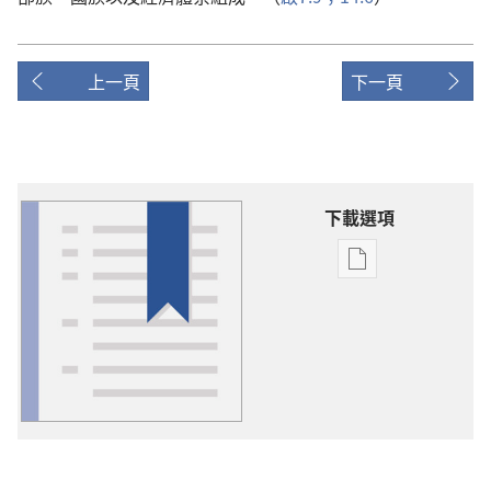
上一頁
下一頁
下載選項
出
版
物
下
載
選
項
詞
語