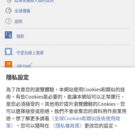
給專業醫療人員的資訊
全球傳播
說明
捐款
（開
啟
新
守望台線上書庫
（開
視
啟
窗）
®
JW Hub
新
（開
視
啟
隱私設定
窗）
JW Library®
新
視
為了改善您的瀏覽體驗，本網站使用Cookies和類似的技
窗）
Watchtower Library
術。有些Cookies是必要的，能讓本網站可以正常運行，
是您必須接受的。其他用於提升瀏覽體驗的Cookies，您
可以選擇接受或拒絕。我們不會收集您的資料用作商業用
途。想了解更多請看
〈全球Cookies和類似技術使用政
Copyright
© 2026 Watch Tower Bible and Tract Society of Pennsylvania.
策〉
。您可以隨時在
〈隱私權政策〉
更改您的設定。
顯
使用條款
|
隱私權政策
|
隱私設定