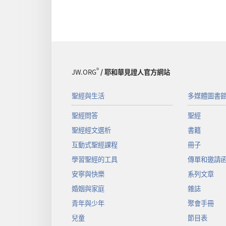
®
JW.ORG
/ 耶和華見證人官方網站
聖經與生活
多媒體圖書
聖經問答
聖經
聖經經文選析
書籍
互動式聖經課程
冊子
學習聖經的工具
傳單和邀請
安寧與快樂
系列文章
婚姻與家庭
雜誌
青年與少年
聚會手冊
兒童
節目表