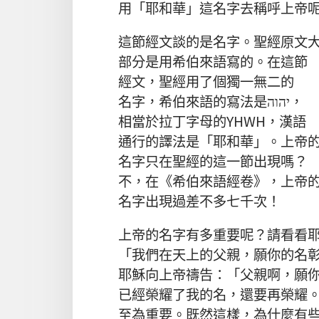
用
「
耶和華
」
這
名字
去
稱呼
上帝
這
節
經文
談
的
是
名字
。
聖經
原文
部分
是
用
希伯來語
寫
的
。
在
這
節
經文
，
聖經
用
了
個
獨一無二
的
名字
，
希伯來語
的
寫法
是
יהוה，
相當
於
拉丁字母
的
YHWH，
漢語
通行
的
譯法
是
「
耶和華
」。
上帝
名字
只
在
聖經
的
這
一
節
出現
嗎
？
不
，
在
《
希伯來語
經卷
》，
上帝
名字
出現
過
差不多
七千
次
！
上帝
的
名字
有
多
重要
呢
？
請
看看
「
我們
在
天
上
的
父親
，
願
你
的
名
耶穌
向
上帝
禱告
：「
父親
啊
，
願
已經
榮耀
了
我
的
名
，
還
要
再
榮耀
至
為
重要
。
既然
這樣
，
為什麼
有