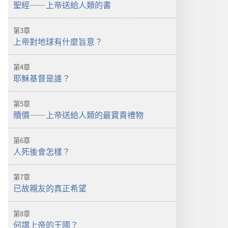
聖經——上帝送給人類的書
理
第3章
上帝對地球有什麼旨意？
第4章
耶穌基督是誰？
第5章
贖價——上帝送給人類的最寶貴禮物
第6章
人死後會怎樣？
第7章
已故親友的真正希望
第8章
何謂上帝的王國？