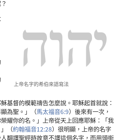
呢
？
大
的
的
上帝
名字
的
希伯來語
寫法
耶穌
基督
的
模範
禱告
怎麼
說
。
耶穌
起首
就
說
：
彰顯
為
聖
。」（
馬太福音
6:9
）
後來
有
一
次
，
你
榮耀
你
的
名
。」
上帝
從
天
上
回應
耶穌
：「
我
。」（
約翰福音
12:28
）
很
明顯
，
上帝
的
名字
些
人
翻譯
聖經
時
故意
不
譯
這個
名字
，
而
用
頭銜