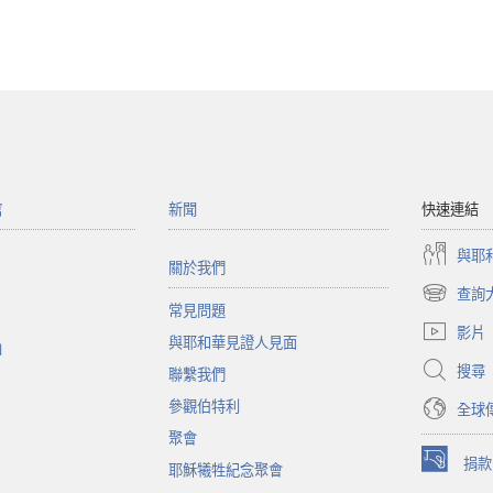
館
新聞
快速連結
與耶
關於我們
查詢
（開
常見問題
啟
影片
與耶和華見證人見面
新
函
視
搜尋
聯繫我們
窗）
參觀伯特利
全球
聚會
捐款
耶穌犧牲紀念聚會
（開