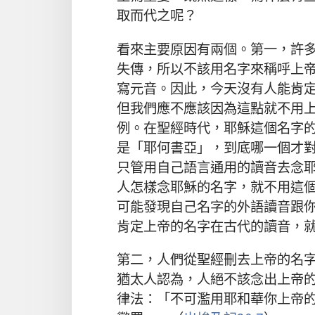
取而代之
呢
？
看來
主要
原因
有
兩
個
。
第
一
，
許
失傳
，
所以
不
該
用
名字
來
稱呼
上
寫
元音
。
因此
，
今天
沒有
人
能
肯
但
我們
應不應該
因為
這
點
就
不用
例
。
在
聖經
時代
，
耶穌
這個
名字
是
「
耶何書亞
」，
到底
哪
一
個
才
只管
用
自己
語言
通用
的
讀音
去
念
人
怎樣
念
耶穌
的
名字
，
就
不用
這
可能
發現
自己
名字
的
外語
讀音
跟
肯定
上帝
的
名字
在
古代
的
讀音
，
第
二
，
人們
從
聖經
刪
去
上帝
的
名
猶太人
認為
，
人
絕
不
該
念
出
上帝
律法
：「
不可
濫用
耶和華
你
上帝