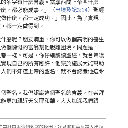
己
的
名字
有
什麼
含義
。
當
摩西
問
上帝
叫
什麼
什麼
，
都
必
能
成事
。」（
出埃及記
3:14
）
聖經
歡
做
什麼
，
都
一定
成功
。」
因此
，
為了
實現
麼
，
都
一定
做
得
到
。
做
什麼
呢
？
朋友
病重
，
你
可以
做
個
高明
的
醫生
以
做
個
慷慨
的
富翁
幫
他
脫離
困境
。
問題
是
，
人
都
一樣
。
可是
，
你
仔細
讀讀
聖經
，
就
會
驚嘆
能
實現
自己
的
所有
應許
。
他
樂於
施展
大能
幫助
）
人們
不
知道
上帝
的
聖名
，
就
不
會
認識
他
這
令
這個
聖名
。
我們
認識
這個
聖名
的
含義
，
在
崇拜
就
能
更加
親近
天父
耶和華
，
大大
加深
我們
跟
在
崇拜
中
用
這個
名字
的
原因
，
詳
見
耶和華見證人
出版