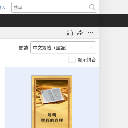
登入
（開
搜
啟
尋
新
視
窗）
閲讀
顯示拼音