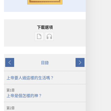
下載選項
出
音
版
訊
物
下
下
載
目錄
載
選
上
下
選
項
一
一
項
辨
頁
頁
上帝要人過這樣的生活嗎？
辨
明
明
聖
第1章
聖
經
上帝是個怎樣的神？
經
的
的
真
第2章
真
理