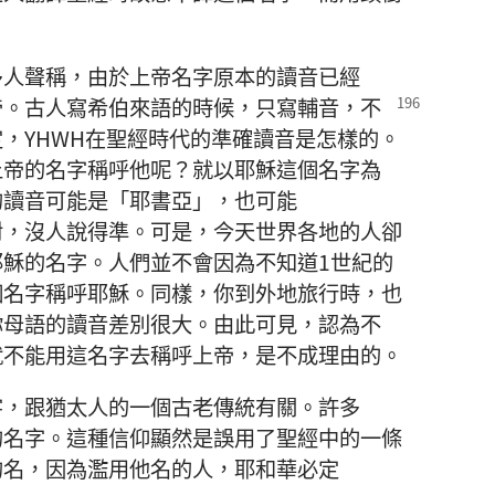
多
人
聲稱
，
由於
上帝
名字
原本
的
讀音
已經
帝
。
古人
寫
希伯來語
的
時候
，
只
寫
輔音
，
不
定
，YHWH
在
聖經
時代
的
準確
讀音
是
怎樣
的
。
上帝
的
名字
稱呼
他
呢
？
就
以
耶穌
這個
名字
為
的
讀音
可能
是
「
耶書亞
」，
也
可能
對
，
沒
人
說
得
準
。
可是
，
今天
世界
各
地
的
人
卻
耶穌
的
名字
。
人們
並
不
會
因為
不
知道
1
世紀
的
個
名字
稱呼
耶穌
。
同樣
，
你
到
外地
旅行
時
，
也
你
母語
的
讀音
差別
很
大
。
由此可見
，
認為
不
就
不
能
用
這
名字
去
稱呼
上帝
，
是
不成
理由
的
。
字
，
跟
猶太人
的
一
個
古老
傳統
有關
。
許多
的
名字
。
這
種
信仰
顯然
是
誤用
了
聖經
中
的
一
條
的
名
，
因為
濫用
他
名
的
人
，
耶和華
必定