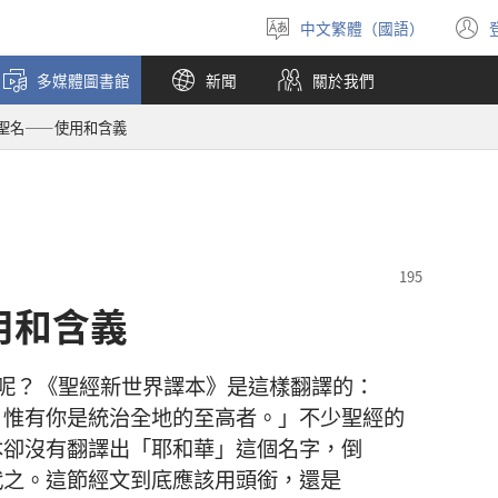
中文繁體（國語）
選
擇
多媒體圖書館
新聞
關於我們
語
言
聖名——使用和含義
用和含義
呢
？《
聖經
新世界
譯本
》
是
這樣
翻譯
的
：
，
惟有
你
是
統治
全
地
的
至高者
。」
不
少
聖經
的
本
卻
沒有
翻譯
出
「
耶和華
」
這個
名字
，
倒
代之
。
這
節
經文
到底
應該
用
頭銜
，
還是