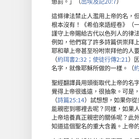
懲罰
。」（
出埃及記
20:7
）
這
條
律法
禁止
人
濫用
上帝
的
名
，
根本
沒有
！《
希伯來語
經卷
》（
謹守
上帝
賜
給
古代
以色列人
的
律
例如
，
他們
寫
了
許多
詩篇
供
崇拜
耶和華
上帝
甚至
吩咐
崇拜
他
的
人
（
約珥書
2:32；
使徒行傳
2:21
）
名字
，
就
像
耶穌
所
做
的
一樣
。（
聖經
翻譯員
用
頭銜
取代
上帝
的
名
覺得
上帝
很
遙遠
，
很
抽象
。
可是
（
詩篇
25:14
）
試
想想
，
如果
你
從
能
親密
到
哪裡
去
呢
？
同樣
，
如果
上帝
培養
真正
親密
的
關係
呢
？
此
知道
這個
聖名
的
重大
含義
。
上帝