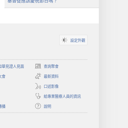
基督徒應該慶祝節日嗎？
設定外觀
和華見證人見面
查詢聚會
（開
啟
大會
最新資料
新
視
口述影像
窗）
給專業醫療人員的資訊
傳播
說明