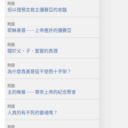
附錄
但以理預言救主彌賽亞的來臨
附錄
耶穌基督——上帝應許的彌賽亞
附錄
關於父、子、聖靈的真理
附錄
為什麼真基督徒不使用十字架？
附錄
主的晚餐——尊崇上帝的紀念聚會
附錄
人真的有不死的靈魂嗎？
附錄