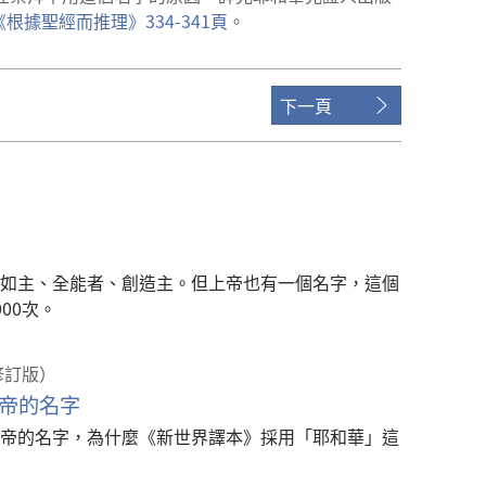
《
根據
聖經
而
推理
》334-341
頁
。
下一頁
如主、全能者、創造主。但上帝也有一個名字，這個
00次。
修訂版）
帝的名字
帝的名字，為什麼《新世界譯本》採用「耶和華」這