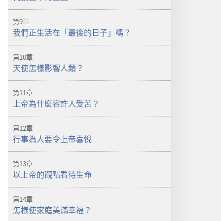
第9章
我們正生活在「最後的日子」嗎？
第10章
天使怎樣影響人類？
第11章
上帝為什麼容許人受苦？
第12章
行事為人要令上帝喜悅
第13章
以上帝的觀點看待生命
第14章
怎樣使家庭美滿幸福？