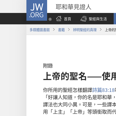
JW.ORG
耶和華見證人
首頁
聖經與生活
多媒體圖書館
書籍
辨明聖經的真理
上帝的
附錄
上帝的聖名——使
你
所
用
的
聖經
怎樣
翻譯
詩篇
83:18
「
好
讓
人
知道
，
你
的
名
是
耶和華
譯法
也
大同小異
。
可是
，
一些
譯
用
「
上主
」「
上帝
」
等
頭銜
取而