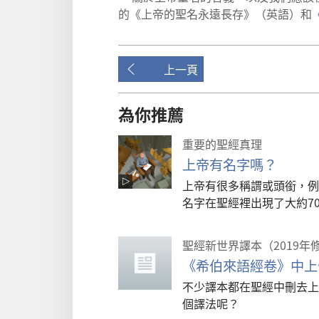
的
《
上帝
的
聖名
永遠
長存
》（
英語
）
和
上一頁
為你推薦
重要的聖經真理
上帝有名字嗎？
上帝有很多稱謂或頭銜，例
名字在聖經裡出現了大約70
聖經新世界譯本（2019年
《希伯來語經卷》中上
不少譯本都在聖經中刪去上
個譯法呢？