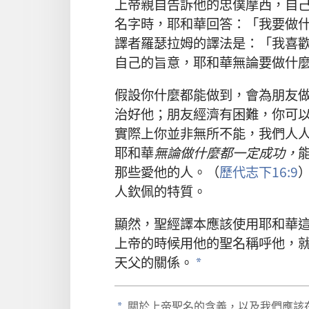
上帝
親自
告訴
他
的
忠僕
摩西
，
自
名字
時
，
耶和華
回答
：「
我
要
做
譯者
羅瑟拉姆
的
譯法
是
：「
我
喜
自己
的
旨意
，
耶和華
無論
要
做
什
假設
你
什麼
都
能
做
到
，
會
為
朋友
治
好
他
；
朋友
經濟
有
困難
，
你
可
實際
上
你
並非
無所不能
，
我們
人
耶和華
無論
做
什麼
都
一定
成功
，
那些
愛
他
的
人
。（
歷代志下
16:9
人
欽佩
的
特質
。
顯然
，
聖經
譯本
應該
使用
耶和華
上帝
的
時候
用
他
的
聖名
稱呼
他
，
天父
的
關係
。
a
關於
上帝
聖名
的
含義
，
以及
我們
應該
a