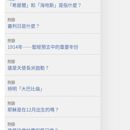
「希屋爾」和「海地斯」是指什麼？
附錄
審判日是什麼？
附錄
1914年——聖經預言中的重要年份
附錄
誰是天使長米迦勒？
附錄
辨明「大巴比倫」
附錄
耶穌是在12月出生的嗎？
附錄