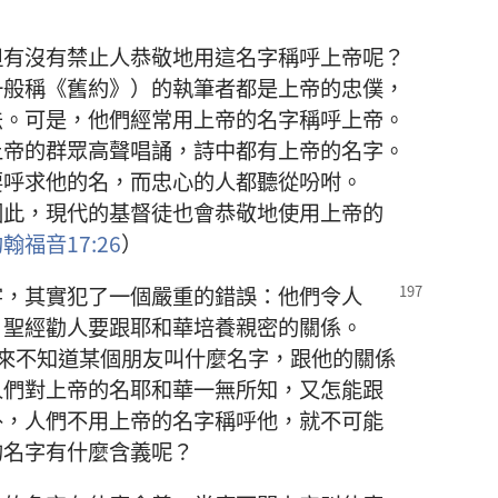
但
有
沒
有
禁止
人
恭敬
地
用
這
名字
稱呼
上帝
呢
？
一般
稱
《
舊約
》）
的
執筆者
都
是
上帝
的
忠僕
，
法
。
可是
，
他們
經常
用
上帝
的
名字
稱呼
上帝
。
上帝
的
群眾
高聲
唱誦
，
詩
中
都
有
上帝
的
名字
。
要
呼求
他
的
名
，
而
忠心
的
人
都
聽從
吩咐
。
因此
，
現代
的
基督徒
也
會
恭敬
地
使用
上帝
的
約翰福音
17:26
）
字
，
其實
犯
了
一
個
嚴重
的
錯誤
：
他們
令
人
，
聖經
勸
人
要
跟
耶和華
培養
親密
的
關係
。
來
不
知道
某
個
朋友
叫
什麼
名字
，
跟
他
的
關係
人們
對
上帝
的
名
耶和華
一無所知
，
又
怎
能
跟
外
，
人們
不用
上帝
的
名字
稱呼
他
，
就
不
可能
的
名字
有
什麼
含義
呢
？