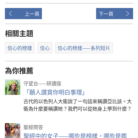
上一頁
下一頁
相關主題
信心的榜樣
信心
信心的榜樣——系列短片
為你推薦
守望台——研讀版
「願人讚賞你明白事理」
古代的以色列人大衛說了一句話來稱讚亞比該。大
衛為什麼要稱讚她？我們可以從她身上學到什麼？
聖經問答
聖經中的女子——哪些是榜樣，哪些是鑑