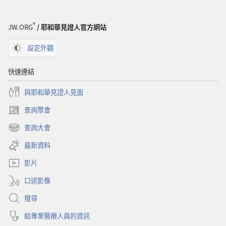
榜
樣
樣
®
JW.ORG
/ 耶和華見證人官方網站
設定外觀
快速連結
與耶和華見證人見面
查詢聚會
（開
啟
查詢大會
（開
新
啟
視
最新資料
新
窗）
視
影片
窗）
口述影像
搜尋
給專業醫療人員的資訊