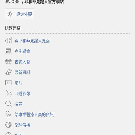
JW.ORG
/ 耶和華見證人官方網站
設定外觀
快速連結
與耶和華見證人見面
查詢聚會
（開
啟
查詢大會
（開
新
啟
視
最新資料
新
窗）
視
影片
窗）
口述影像
搜尋
給專業醫療人員的資訊
全球傳播