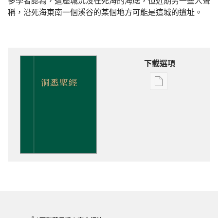
多學者認為，這座城沉沒在死海的海底，但近期另一些人聲
稱，沿死海東南一個溪谷的某個地方可能是這城的遺址。
下載選項
出
版
物
下
載
選
項
洞
悉
聖
經
®