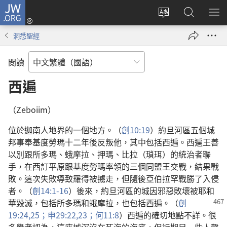
JW.ORG
登
入
更
搜
顯
（開
改
尋
示
洞悉聖經
啟
網
JW.ORG
選
新
站
單
閲讀
視
語
窗）
言
西遍
（Zeboiim）
位於迦南人地界的一個地方。（
創10:19
）約旦河區五個城
邦事奉基度勞瑪十二年後反叛他，其中包括西遍。西遍王善
以別跟所多瑪、蛾摩拉、押瑪、比拉（瑣珥）的統治者聯
手，在西訂平原跟基度勞瑪率領的三個同盟王交戰，結果戰
敗。這次失敗導致羅得被擄走，但隨後亞伯拉罕戰勝了入侵
者。（
創14:1-16
）後來，約旦河區的城因邪惡敗壞被耶和
華毀滅，包括所多瑪
和蛾摩拉，也包括西遍。（
創
19:24,25；
申29:22,23；
何11:8
）西遍的確切地點不詳。很