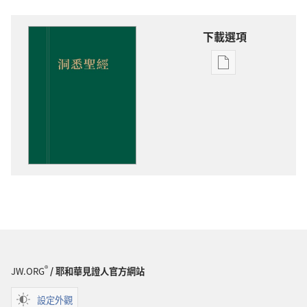
下載選項
出
版
物
下
載
選
項
洞
悉
聖
經
®
JW.ORG
/ 耶和華見證人官方網站
設定外觀