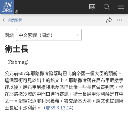
JW.ORG
登
入
更
搜
顯
（開
改
尋
示
洞悉聖經
啟
網
JW.ORG
選
新
站
單
閲讀
視
語
窗）
言
術士長
（Rabmag）
公元前607年耶路撒冷陷落時巴比倫帝國一個大臣的頭銜。
這個頭銜可見於出土的銘文上。耶路撒冷落在尼布甲尼撒手
裡以後，尼布甲尼撒特地差派巴比倫一些長官做審判官，坐
在耶路撒冷城的中門口進行審訊，術士長尼甲沙利薛是其中
之一。聖經記述耶利米獲釋，被交給基大利，經文也提到術
士長尼甲沙利薛。（
耶39:3,
13,14
）