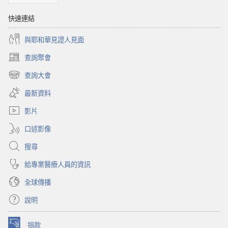
快速連結
與耶和華見證人見面
查詢聚會
（開
啟
查詢大會
（開
新
啟
視
最新資料
新
窗）
視
影片
窗）
口述影像
搜尋
給專業醫療人員的資訊
全球傳播
說明
捐款