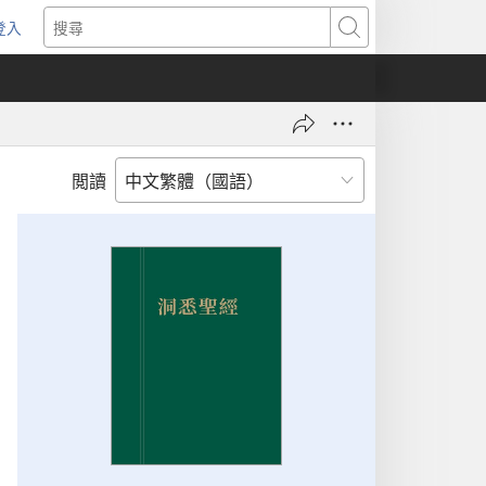
登入
（開
搜
啟
尋
新
視
窗）
閲讀