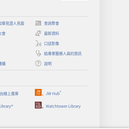
和華見證人見面
查詢聚會
（開
啟
大會
最新資料
新
視
口述影像
窗）
給專業醫療人員的資訊
傳播
說明
®
台線上書庫
JW Hub
（開
啟
ibrary®
Watchtower Library
新
視
窗）