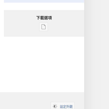
下載選項
出
版
物
下
載
選
項
洞
悉
聖
經
設定外觀