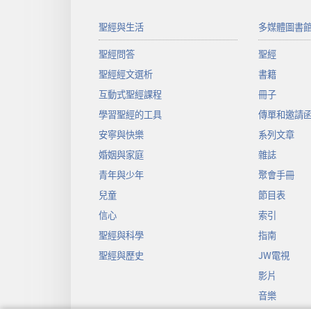
聖經與生活
多媒體圖書
聖經問答
聖經
聖經經文選析
書籍
互動式聖經課程
冊子
學習聖經的工具
傳單和邀請
安寧與快樂
系列文章
婚姻與家庭
雜誌
青年與少年
聚會手冊
兒童
節目表
信心
索引
聖經與科學
指南
聖經與歷史
JW電視
影片
音樂