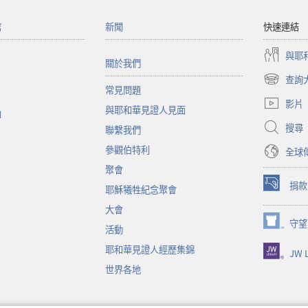
館
新聞
快速連結
與耶
關於我們
查詢
（開
常見問題
啟
影片
與耶和華見證人見面
新
函
視
搜尋
聯繫我們
窗）
參觀伯特利
全球
聚會
捐款
耶穌犧牲紀念聚會
（開
啟
大會
新
守望
（開
活動
視
啟
窗）
耶和華見證人經歷集錦
JW L
新
視
世界各地
窗）