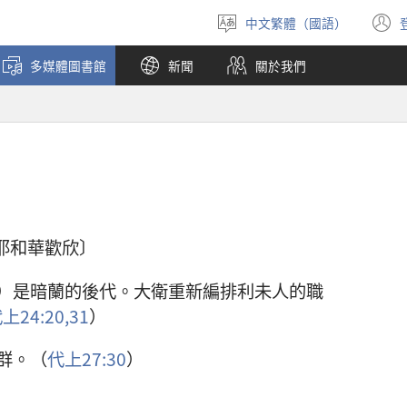
中文繁體（國語）
選
擇
多媒體圖書館
新聞
關於我們
語
言
願耶和華歡欣〕
）是暗蘭的後代。大衛重新編排利未人的職
上24:20,
31
）
群。（
代上27:30
）