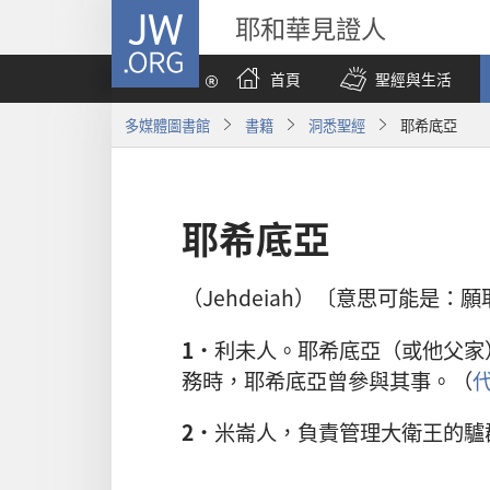
JW.ORG
耶和華見證人
首頁
聖經與生活
多媒體圖書館
書籍
洞悉聖經
耶希底亞
耶希底亞
（Jehdeiah）〔意思可能是：
1．
利未人。耶希底亞（或他父家
務時，耶希底亞曾參與其事。（
代
2．
米崙人，負責管理大衛王的驢