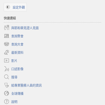
設定外觀
快速連結
與耶和華見證人見面
查詢聚會
（開
啟
查詢大會
（開
新
啟
視
最新資料
新
窗）
視
影片
窗）
口述影像
搜尋
給專業醫療人員的資訊
全球傳播
說明