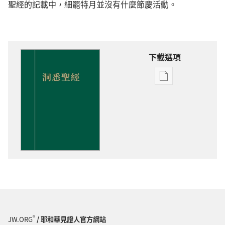
聖經的記載中，細罷特月並沒有什麼節慶活動。
下載選項
出
版
物
下
載
選
項
洞
悉
聖
經
®
JW.ORG
/ 耶和華見證人官方網站