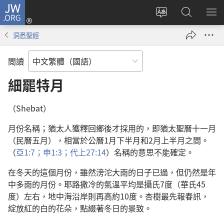
JW.ORG
登
入
更
搜
顯
（開
改
尋
示
洞悉聖經
啟
網
JW.ORG
選
新
站
單
閲讀
視
語
窗）
言
細罷特月
（Shebat）
月份名稱；猶太人獲釋回鄉後才採用的，即猶太聖曆十一月
（民曆五月），相當於公曆1月下半月和2月上半月之間。
（
亞1:7；
申1:3；
代上27:14
）名稱的意思不能確定。
在冬天的這個月份，雖然滂沱大雨的日子已過，但仍然是年
中多雨的月份。耶路撒冷的氣溫平均是攝氏7度（華氏45
度）左右，地中海沿岸則再高約10度。杏樹最先報春訊，
綻放紅的白的花朵，點綴著冬日的景致。