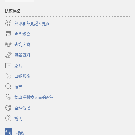
快速連結
與耶和華見證人見面
查詢聚會
（開
啟
查詢大會
（開
新
啟
視
最新資料
新
窗）
視
影片
窗）
口述影像
搜尋
給專業醫療人員的資訊
全球傳播
說明
捐款