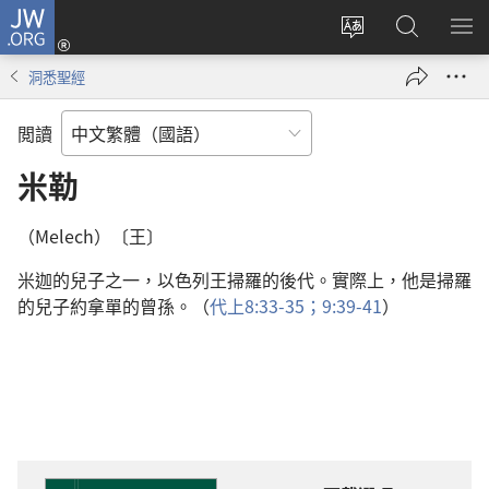
JW.ORG
登
入
更
搜
顯
（開
改
尋
示
洞悉聖經
啟
網
JW.ORG
選
新
站
單
閲讀
視
語
窗）
言
米勒
（Melech）〔王〕
米迦的兒子之一，以色列王掃羅的後代。實際上，他是掃羅
的兒子約拿單的曾孫。（
代上8:33-35；
9:39-41
）