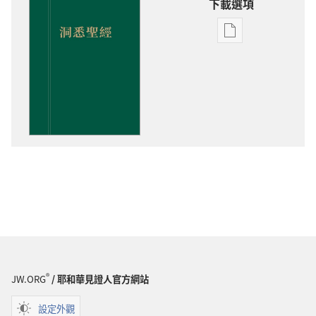
下載選項
出
版
物
下
載
選
項
洞
悉
聖
經
®
JW.ORG
/ 耶和華見證人官方網站
設定外觀