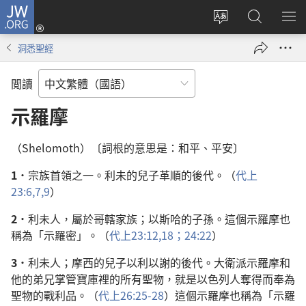
JW.ORG
登
入
更
搜
顯
（開
改
尋
示
洞悉聖經
啟
網
JW.ORG
選
新
站
單
閲讀
視
語
窗）
言
示羅摩
（Shelomoth）〔詞根的意思是：和平、平安〕
1．
宗族首領之一。利未的兒子革順的後代。（
代上
23:6,7,
9
）
2．
利未人，屬於哥轄家族；以斯哈的子孫。這個示羅摩也
稱為「示羅密」。（
代上23:12,
18；
24:22
）
3．
利未人；摩西的兒子以利以謝的後代。大衛派示羅摩和
他的弟兄掌管寶庫裡的所有聖物，就是以色列人奪得而奉為
聖物的戰利品。（
代上26:25-28
）這個示羅摩也稱為「示羅