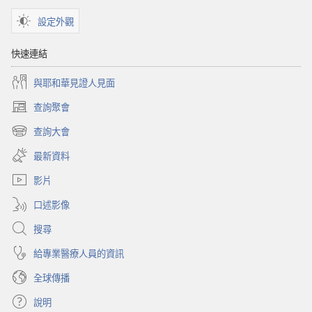
設定外觀
快速連結
與耶和華見證人見面
查詢聚會
（開
啟
查詢大會
（開
新
啟
視
最新資料
新
窗）
視
影片
窗）
口述影像
搜尋
給專業醫療人員的資訊
全球傳播
說明