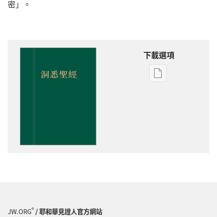
密」。
下載選項
出
版
物
下
載
選
項
洞
悉
聖
經
®
JW.ORG
/ 耶和華見證人官方網站