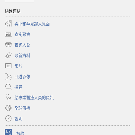
快速連結
與耶和華見證人見面
查詢聚會
（開
啟
查詢大會
（開
新
啟
視
最新資料
新
窗）
視
影片
窗）
口述影像
搜尋
給專業醫療人員的資訊
全球傳播
說明
捐款