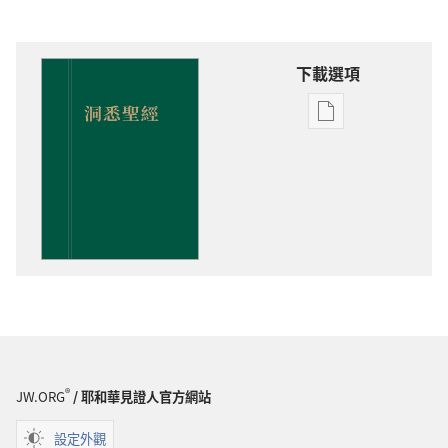
下載選項
出
版
物
下
載
選
項
洞
悉
聖
經
®
JW.ORG
/ 耶和華見證人官方網站
設定外觀