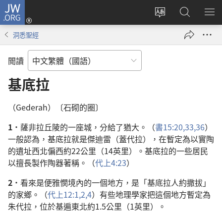
JW.ORG
登
入
更
搜
顯
（開
改
尋
示
洞悉聖經
啟
網
JW.ORG
選
新
站
單
閲讀
視
語
窗）
言
基底拉
（Gederah）〔石砌的圈〕
1．
薩非拉丘陵的一座城，分給了猶大。（
書15:20,
33,
36
）
一般認為，基底拉就是傑迪雷（蓋代拉），在暫定為以實陶
的遺址西北偏西約22公里（14英里）。基底拉的一些居民
以擅長製作陶器著稱。（
代上4:23
）
2．
看來是便雅憫境內的一個地方，是「基底拉人約撒拔」
的家鄉。（
代上12:1,2,
4
）有些地理學家把這個地方暫定為
朱代拉，位於基遍東北約1.5公里（1英里）。