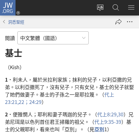
JW.ORG
登
入
更
搜
顯
（開
改
尋
示
洞悉聖經
啟
網
JW.ORG
選
新
站
單
閲讀
視
語
窗）
言
基士
（Kish）
1．
利未人，屬於米拉利家族；抹利的兒子，以利亞撒的兄
弟。以利亞撒死了，沒有兒子，只有女兒，基士的兒子就娶
了她們做妻子。基士的子孫之一是耶拉篾。（
代上
23:21,22；
24:29
）
2．
便雅憫人；耶利和妻子瑪迦的兒子。（
代上8:29,30
）兄
弟尼珥是以色列首任君王掃羅的祖父。（
代上9:35-39
）基
士的父親耶利，看來也叫「亞別」。（見
亞別
1）