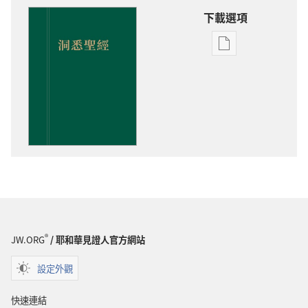
下載選項
出
版
物
下
載
選
項
洞
悉
聖
經
®
JW.ORG
/ 耶和華見證人官方網站
設定外觀
快速連結