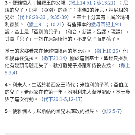
3．
便雅憫人；掃羅王的父親（
撒上14:51；
徒13:21
）；尼
珥的兒子，耶利（亞別）的孫子；本條2的姪兒，押尼珥的
兄弟（
代上8:29-33；
9:35-39
）。基士十分富有，屬於瑪特
利家族。（
撒上9:1；
10:21
）有些譯本的
撒母耳記上9:1
說，基士是「亞別的兒子」（和合，新譯，呂譯，現譯），
其實「兒子」一詞在原語所指的，不是兒子而是孫子。
基士的家鄉看來在便雅憫境內的基比亞。（
撒上10:26
）他
死後葬在洗拉。（
撒下21:14
）關於這個基士，聖經只提及
他有幾頭母驢走失了，就打發兒子掃羅和侍役去找。（
撒上
9:3,4
）
4．
利未人，生活於希西家王時代；米拉利的子孫；亞伯底
的兒子。希西家在位第一年，吩咐利未人潔淨聖殿，基士參
與了這次行動。（
代下29:1-5,
12-17
）
5．
便雅憫人；以斯帖的堂兄末底改的祖先。（
斯2:5-7
）