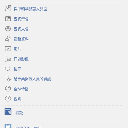
與耶和華見證人見面
查詢聚會
（開
啟
查詢大會
（開
新
啟
視
最新資料
新
窗）
視
影片
窗）
口述影像
搜尋
給專業醫療人員的資訊
全球傳播
說明
捐款
（開
啟
新