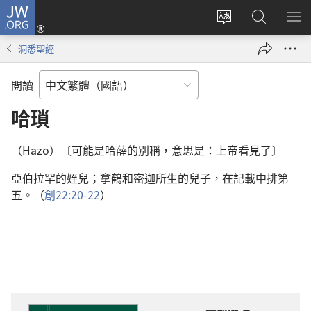
JW.ORG
登
入
更
搜
顯
（開
改
尋
示
洞悉聖經
啟
網
JW.ORG
選
新
站
單
閲讀
視
語
窗）
言
哈瑣
（Hazo）〔可能是哈薛的別稱，意思是：上帝看見了〕
亞伯拉罕的姪兒；拿鶴和密迦所生的兒子，在記載中排第
五。（
創22:20-22
）