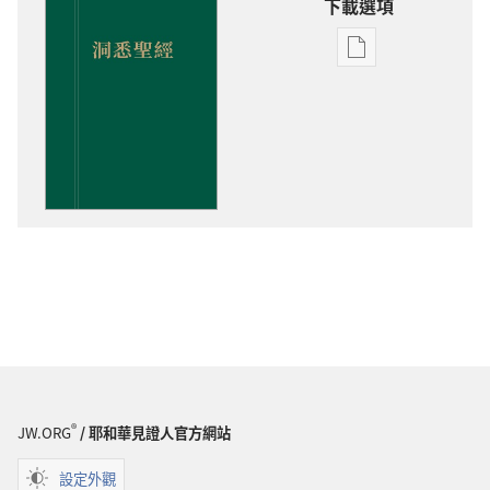
下載選項
出
版
物
下
載
選
項
洞
悉
聖
經
®
JW.ORG
/ 耶和華見證人官方網站
設定外觀