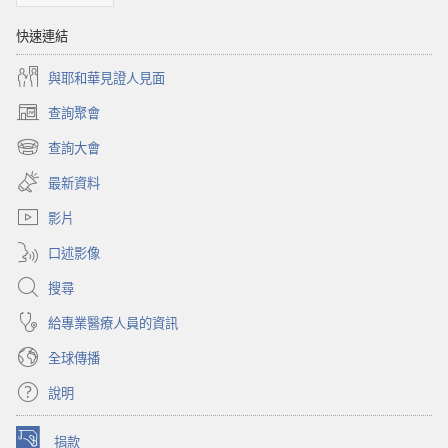
快速連結
與耶和華見證人見面
查詢聚會
（開
啟
查詢大會
（開
新
啟
視
最新資料
新
窗）
視
影片
窗）
口述影像
搜尋
給專業醫療人員的資訊
全球傳播
說明
捐款