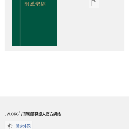
出
版
物
下
載
選
項
洞
悉
聖
經
®
JW.ORG
/ 耶和華見證人官方網站
設定外觀