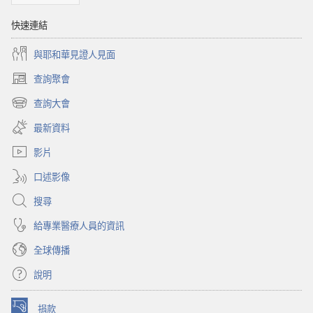
快速連結
與耶和華見證人見面
查詢聚會
（開
啟
查詢大會
（開
新
啟
視
最新資料
新
窗）
視
影片
窗）
口述影像
搜尋
給專業醫療人員的資訊
全球傳播
說明
捐款