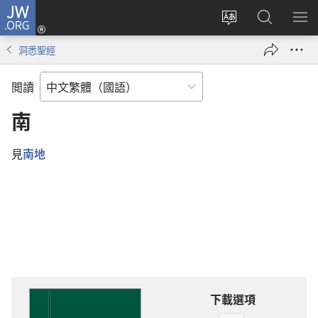
JW.ORG
登
入
更
搜
顯
（開
改
尋
示
洞悉聖經
啟
網
JW.ORG
選
新
站
單
閲讀
視
語
窗）
言
南
見
南地
下載選項