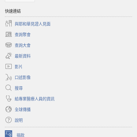
快速連結
與耶和華見證人見面
查詢聚會
（開
啟
查詢大會
（開
新
啟
視
最新資料
新
窗）
視
影片
窗）
口述影像
搜尋
給專業醫療人員的資訊
全球傳播
說明
捐款