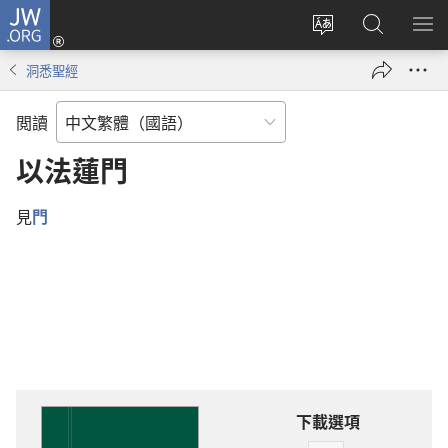
JW.ORG
登
入
更
搜
顯
（開
改
尋
示
洞悉聖經
啟
網
JW.ORG
選
新
站
單
閲讀
視
語
窗）
言
以法蓮門
見
門
下載選項