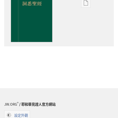
出
版
物
下
載
選
項
洞
悉
聖
經
®
JW.ORG
/ 耶和華見證人官方網站
設定外觀