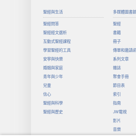
聖經與生活
多媒體圖書
聖經問答
聖經
聖經經文選析
書籍
互動式聖經課程
冊子
學習聖經的工具
傳單和邀請
安寧與快樂
系列文章
婚姻與家庭
雜誌
青年與少年
聚會手冊
兒童
節目表
信心
索引
聖經與科學
指南
聖經與歷史
JW電視
影片
音樂