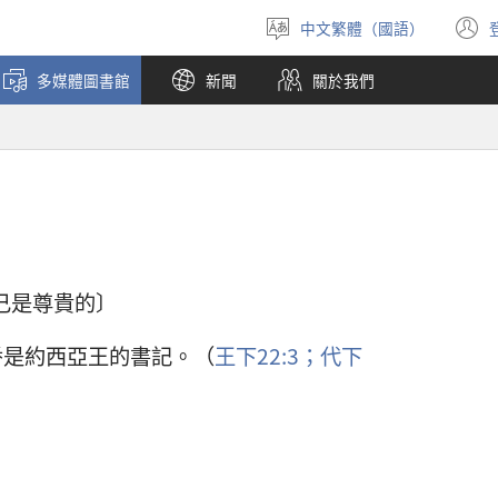
中文繁體（國語）
選
擇
多媒體圖書館
新聞
關於我們
語
言
自己是尊貴的〕
番是約西亞王的書記。（
王下22:3；
代下