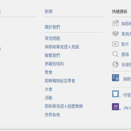
館
新聞
快速連結
與耶
關於我們
查詢
（開
常見問題
啟
影片
與耶和華見證人見面
新
函
視
搜尋
聯繫我們
窗）
參觀伯特利
全球
聚會
捐款
耶穌犧牲紀念聚會
（開
啟
大會
新
守望
（開
活動
視
啟
窗）
耶和華見證人經歷集錦
JW L
新
視
世界各地
窗）