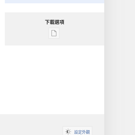
下載選項
出
版
物
下
載
選
項
洞
悉
聖
經
設定外觀