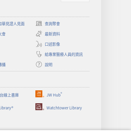
和華見證人見面
查詢聚會
（開
啟
大會
最新資料
新
視
口述影像
窗）
給專業醫療人員的資訊
傳播
說明
®
台線上書庫
JW Hub
（開
啟
ibrary®
Watchtower Library
新
視
窗）