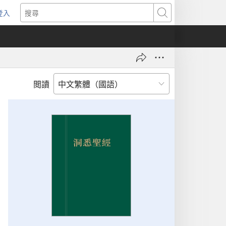
登入
（開
搜
啟
尋
新
視
窗）
閲讀