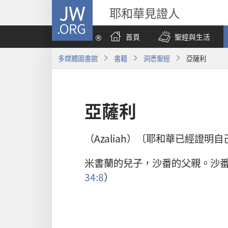
JW.ORG
耶和華見證人
首頁
聖經與生活
多媒體圖書館
書籍
洞悉聖經
亞薩利
亞薩利
（Azaliah）〔耶和華已經證明
米書蘭的兒子，沙番的父親。沙
34:8
）